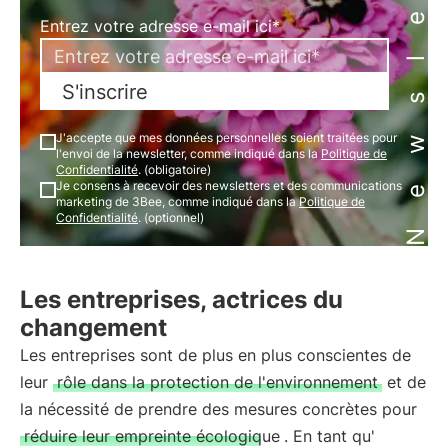
Newsletter
Entrez votre adresse e-mail ici*
S'inscrire
J'accepte que mes données personnelles soient traitées pour
l'envoi de la newsletter, comme indiqué dans la
Politique de
Confidentialité
. (obligatoire)
Je consens à recevoir des newsletters et des communications
marketing de 3Bee, comme indiqué dans la
Politique de
Confidentialité
. (optionnel)
Les entreprises, actrices du
changement
Les entreprises sont de plus en plus conscientes de
leur
rôle dans la protection de l'environnement
et de
la nécessité de prendre des mesures concrètes pour
réduire leur empreinte écologique
. En tant qu'