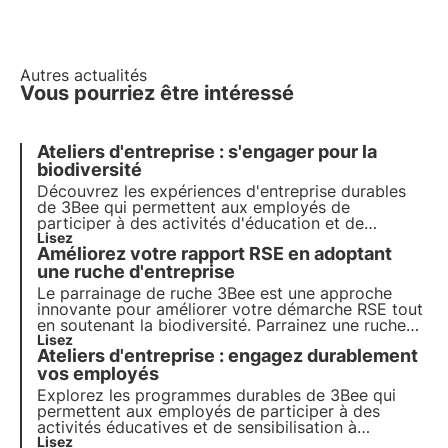
Autres actualités
Vous pourriez être intéressé
Ateliers d'entreprise : s'engager pour la
biodiversité
Découvrez les expériences d'entreprise durables
de 3Bee qui permettent aux employés de
participer à des activités d'éducation et de
sensibilisation à l'environnement. Des ateliers
Lisez
Améliorez votre rapport RSE en adoptant
d'apiculture et de plantation aux dégustations sur
la biodiversité, améliorez l'engagement et
une ruche d'entreprise
promouvez la durabilité.
Le parrainage de ruche 3Bee est une
approche
innovante
pour améliorer votre démarche RSE tout
en soutenant la biodiversité. Parrainez une ruche
connectée et surveillez vos abeilles depuis votre
Lisez
Ateliers d'entreprise : engagez durablement
appli, tout en sensibilisant vos salariés à
l'importance de la pollinisation.
vos employés
Explorez les programmes durables de 3Bee qui
permettent aux employés de participer à des
activités éducatives et de sensibilisation à
l'environnement. De la participation à des ateliers
Lisez