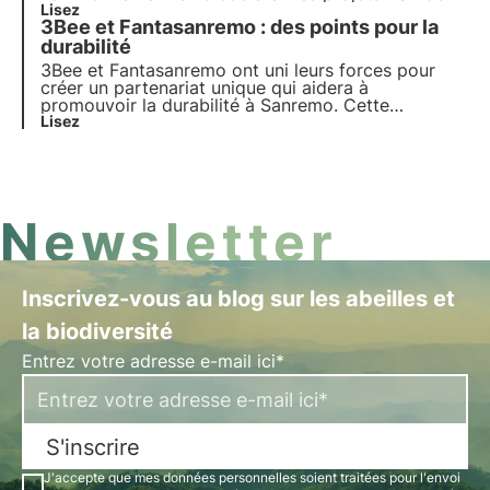
3Bee régénèrent la biodiversité. Découvrez
Lisez
3Bee et Fantasanremo : des points pour la
comment être (plus) durable et comment protéger
la biodiversité en impliquant vos employés.
durabilité
3Bee et Fantasanremo
ont uni leurs forces pour
créer un partenariat unique qui aidera à
promouvoir la
durabilité à Sanremo
. Cette
collaboration a pour but d'analyser et de soutenir
Lisez
les points attribués aux actions de durabilité
environnementale. 3Bee sera l'œil critique de la
durabilité.
Newsletter
Inscrivez-vous au blog sur les abeilles et
la biodiversité
Entrez votre adresse e-mail ici*
S'inscrire
J'accepte que mes données personnelles soient traitées pour l'envoi