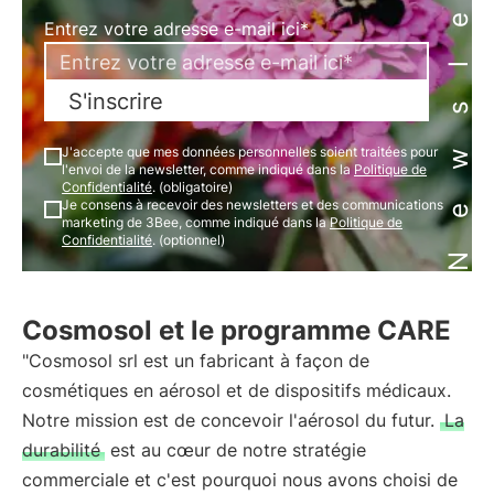
Newsletter
Entrez votre adresse e-mail ici*
S'inscrire
J'accepte que mes données personnelles soient traitées pour
l'envoi de la newsletter, comme indiqué dans la
Politique de
Confidentialité
. (obligatoire)
Je consens à recevoir des newsletters et des communications
marketing de 3Bee, comme indiqué dans la
Politique de
Confidentialité
. (optionnel)
Cosmosol et le programme CARE
"Cosmosol srl est un fabricant à façon de
cosmétiques en aérosol et de dispositifs médicaux.
Notre mission est de concevoir l'aérosol du futur.
La
durabilité
est au cœur de notre stratégie
commerciale et c'est pourquoi nous avons choisi de