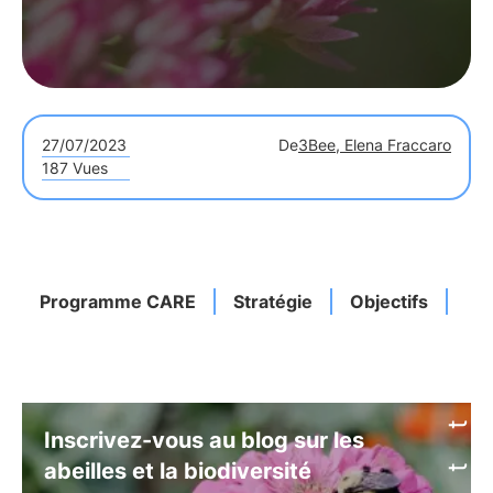
27/07/2023
De
3Bee, Elena Fraccaro
187 Vues
Programme CARE
Stratégie
Objectifs
Sen
Inscrivez-vous au blog sur les
abeilles et la biodiversité