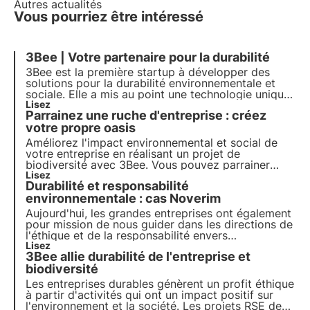
Autres actualités
Vous pourriez être intéressé
3Bee | Votre partenaire pour la durabilité
3Bee est la première startup à développer des
solutions pour la
durabilité
environnementale et
sociale. Elle a mis au point une technologie unique
pour surveiller les abeilles et la biodiversité. Avec
Lisez
Parrainez une ruche d'entreprise : créez
plus de 300 entreprises partenaires et plus de 150
000 clients, elle veut s'imposer comme un leader
votre propre oasis
de la protection de l'environnement.
Améliorez l'impact environnemental et social de
votre entreprise en réalisant un projet de
biodiversité avec 3Bee. Vous pouvez parrainer
votre ruche d'entreprise chez un apiculteur ou bien
Lisez
Durabilité et responsabilité
installer des ruches sur votre terrain. Devenez un
champion de la protection de la biodiversité avec
environnementale : cas Noverim
3Bee.
Aujourd'hui, les grandes entreprises ont également
pour mission de nous guider dans les directions de
l'éthique et de la responsabilité envers
l'environnement. Et c'est exactement ce que
Lisez
3Bee allie durabilité de l'entreprise et
Noverim a fait, en rejoignant le projet Pollinate the
future de 3Bee.
biodiversité
Les entreprises durables génèrent un profit éthique
à partir d'activités qui ont un impact positif sur
l'environnement et la société. Les projets RSE de