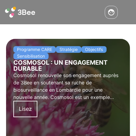
Programme CARE
Stratégie
Objectifs
Sensibilisation
COSMOSOL : UN ENGAGEMENT
DURABLE
Cosmosol renouvelle son engagement auprès
de 3Bee en soutenant sa ruche de
biosurveillance en Lombardie pour une
nouvelle année. Cosmosol est un exemple
concret de durabilité d'entreprise et de soutien
Lisez
au territoire. Les mots de Federica Naso,
responsable de la durabilité et de l'innovation.