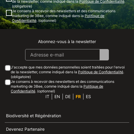
de la newsletter, comme indiqué dans la
Politique de Confidentialité
.
(obligatoire)
Je consens à recevoir des newsletters et des communications
marketing de 3Bee, comme indiqué dans la
Politique de
Confidentialité
. (optionnel)
Abonnez-vous à la newsletter
Instagram
Facebook
Linkedin
Youtube
J'accepte que mes données personnelles soient traitées pour l'envoi
de la newsletter, comme indiqué dans la
Politique de Confidentialité
.
(obligatoire)
Je consens à recevoir des newsletters et des communications
marketing de 3Bee, comme indiqué dans la
Politique de
Confidentialité
. (optionnel)
IT
EN
DE
FR
ES
Biodiversité et Régénération
Devenez Partenaire