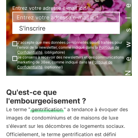
Newsletter
Entrez votre adresse e-mail ici*
S'inscrire
J'accepte que mes données personnelles soient traitées pour
l'envoi de la newsletter, comme indiqué dans la
Politique de
Confidentialité
. (obligatoire)
Je consens à recevoir des newsletters et des communications
marketing de 3Bee, comme indiqué dans la
Politique de
Confidentialité
. (optionnel)
Qu'est-ce que
l'embourgeoisement ?
Le terme "
gentrification
" a tendance à évoquer des
images de condominiums et de maisons de luxe
s'élevant sur les décombres de logements sociaux.
Officiellement, le terme gentrification est défini