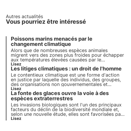
Autres actualités
Vous pourriez être intéressé
Poissons marins menacés par le
changement climatique
Alors que de nombreuses espèces animales
migrent vers des zones plus froides pour échapper
aux températures élevées causées par le
changement climatique, cette stratégie
Lisez
Les litiges climatiques : un droit de l'homme
généralement fructueuse ne semble pas
fonctionner dans le cas des poissons de mer,
Le contentieux climatique est une forme d'action
comme le montre une étude récente.
en justice par laquelle des individus, des groupes,
des organisations non gouvernementales et
d'autres parties prenantes cherchent à lutter
Lisez
La fonte des glaces ouvre la voie à des
contre le changement climatique par le biais des
tribunaux. Il s'agit de rechercher la responsabilité
espèces extraterrestres
des dommages causés à l'environnement et au
Les invasions biologiques sont l'un des principaux
climat.
facteurs du déclin de la biodiversité mondiale et,
selon une nouvelle étude, elles sont favorisées par
la fonte rapide des glaciers induite par le
Lisez
changement climatique.