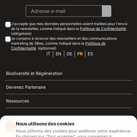
J'accepte que mes données personnelles soient traitées pour l'envoi
de la newsletter, comme indiqué dans la
Politique de Confidentialité
.
(obligatoire)
Je consens à recevoir des newsletters et des communications
marketing de 3Bee, comme indiqué dans la
Politique de
Confidentialité
. (optionnel)
IT
EN
DE
FR
ES
Biodiversité et Régénération
Devenez Partenaire
Ressources
Nous utilisons des cookies
Nous utilisons des cookies pour améliorer votre expérience.
3Bee est la référence du développement durable, de la
En cliquant sur "Tout accepter", vous consentez à