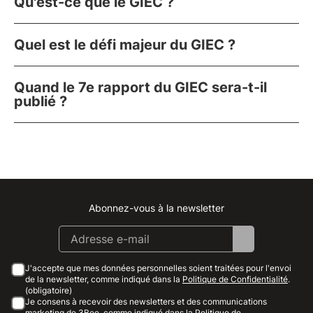
Qu'est-ce que le GIEC ?
Quel est le défi majeur du GIEC ?
Quand le 7e rapport du GIEC sera-t-il
publié ?
Abonnez-vous à la newsletter
Instagram
Facebook
Linkedin
Youtube
J'accepte que mes données personnelles soient traitées pour l'envoi
de la newsletter, comme indiqué dans la
Politique de Confidentialité
.
(obligatoire)
Je consens à recevoir des newsletters et des communications
marketing de 3Bee, comme indiqué dans la
Politique de