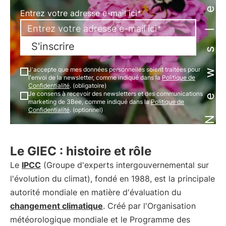
Newsletter
Entrez votre adresse e-mail ici*
S'inscrire
J'accepte que mes données personnelles soient traitées pour
l'envoi de la newsletter, comme indiqué dans la
Politique de
Confidentialité
. (obligatoire)
Je consens à recevoir des newsletters et des communications
marketing de 3Bee, comme indiqué dans la
Politique de
Confidentialité
. (optionnel)
Le GIEC : histoire et rôle
Le
IPCC
(Groupe d'experts intergouvernemental sur
l'évolution du climat), fondé en 1988, est la principale
autorité mondiale en matière d'évaluation du
changement climatique
. Créé par l'Organisation
météorologique mondiale et le Programme des