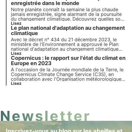
politiques, publié le 20 mars, met en lumière les
enregistrée dans le monde
problèmes et les solutions les plus importants en la
Notre planète connaît la
semaine la plus chaude
matière.
jamais enregistrée
, signe alarmant de la poursuite
du changement climatique. Découvrez quelles sont
les conséquences pour la biodiversité et quelles
Lisez
Le plan national d'adaptation au changement
mesures nous devons prendre pour la préserver
face au changement climatique.
climatique
Avec le décret n° 434 du 21 décembre 2023, le
ministère de l'Environnement a approuvé le Plan
national d'adaptation au changement climatique
(PNACC), une étape clé vers une stratégie
Lisez
Copernicus : le rapport sur l'état du climat en
climatique nationale résiliente. Découvrez dans cet
article les objectifs du PNACC et sa structure.
Europe en 2023
À l'occasion de la Journée mondiale de la Terre, le
Copernicus Climate Change Service (C3S), en
collaboration avec l'Organisation météorologique
mondiale (OMM), a publié le rapport European
Lisez
State of the Climate 2023 (ESOTC 2023).
Découvrez les détails dans cet article.
Newsletter
Inscrivez-vous au blog sur les abeilles et