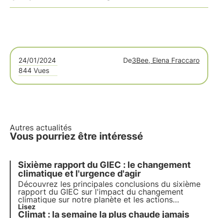
24/01/2024
De
3Bee, Elena Fraccaro
844 Vues
Autres actualités
Vous pourriez être intéressé
Sixième rapport du GIEC : le changement
climatique et l'urgence d'agir
Découvrez les principales conclusions du sixième
rapport du GIEC sur l'impact du changement
climatique sur notre planète et les actions
nécessaires pour en atténuer les effets. Le sixième
Lisez
Climat : la semaine la plus chaude jamais
rapport de synthèse à l'intention des décideurs