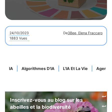
24/10/2023
De
3Bee, Elena Fraccaro
1883 Vues
IA
Algorithmes D'IA
L'IA Et La Vie
Agenda
Inscrivez-vous au blog sur les
abeilles et la biodiversité