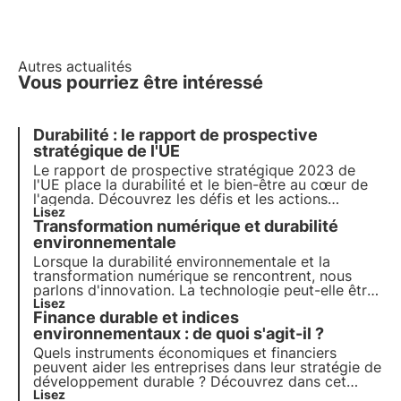
Autres actualités
Vous pourriez être intéressé
Durabilité : le rapport de prospective
stratégique de l'UE
Le rapport de prospective stratégique 2023 de
l'UE place la durabilité et le bien-être au cœur de
l'agenda. Découvrez les défis et les actions
concrètes proposées pour promouvoir une
Lisez
Transformation numérique et durabilité
transition vers un avenir plus durable et comment
3Bee s'inscrit dans ce contexte avec le projet
environnementale
Oasis.
Lorsque la durabilité environnementale et la
transformation numérique se rencontrent, nous
parlons d'innovation. La technologie peut-elle être
un outil de développement durable ? Découvrez
Lisez
Finance durable et indices
dans cet article comment les entreprises abordent
la transition verte et numérique.
environnementaux : de quoi s'agit-il ?
Quels instruments économiques et financiers
peuvent aider les entreprises dans leur stratégie de
développement durable ? Découvrez dans cet
article le rôle de la finance durable. Apprenez-en
Lisez