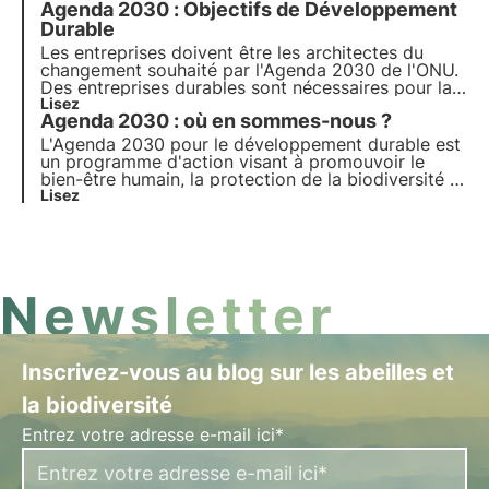
Agenda 2030 : Objectifs de Développement
plus avec les pilules de l'Oasis, l'académie
numérique de 3Bee pour les professionnels du
Durable
développement durable.
Les entreprises doivent être les architectes du
changement souhaité par l'Agenda 2030 de l'ONU.
Des entreprises durables sont nécessaires pour la
durabilité et pour suivre la révolution, un système
Lisez
Agenda 2030 : où en sommes-nous ?
économique, social et d'entreprise qui soutient les
objectifs est requis.
L'Agenda 2030 pour le développement durable est
un programme d'action visant à promouvoir le
bien-être humain, la protection de la biodiversité et
la prospérité économique. Nous examinons les
Lisez
progrès réalisés dans le cadre des 17 Objectifs de
développement durable et des 169 sous-objectifs
pour tous les pays membres.
Newsletter
Inscrivez-vous au blog sur les abeilles et
la biodiversité
Entrez votre adresse e-mail ici*