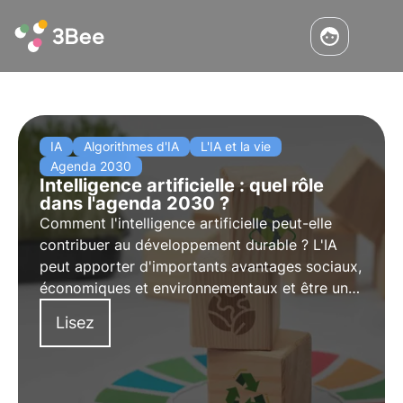
IA
Algorithmes d'IA
L'IA et la vie
Agenda 2030
Intelligence artificielle : quel rôle
dans l'agenda 2030 ?
Comment l'intelligence artificielle peut-elle
contribuer au développement durable ? L'IA
peut apporter d'importants avantages sociaux,
économiques et environnementaux et être un
allié précieux pour atteindre les objectifs de
Lisez
développement durable et de protection de la
biodiversité. Découvrez comment dans cet
article.