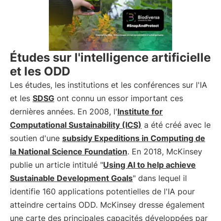
Études sur l'intelligence artificielle
et les ODD
Les études, les institutions et les conférences sur l'IA
et les
SDSG
ont connu un essor important ces
dernières années. En 2008, l'
Institute for
Computational Sustainability (ICS)
a été créé avec le
soutien d'une
subsidy Expeditions in Computing de
la National Science Foundation
. En 2018, McKinsey
publie un article intitulé "
Using AI to help achieve
Sustainable Development Goals
" dans lequel il
identifie 160 applications potentielles de l'IA pour
atteindre certains ODD. McKinsey dresse également
une carte des principales capacités développées par