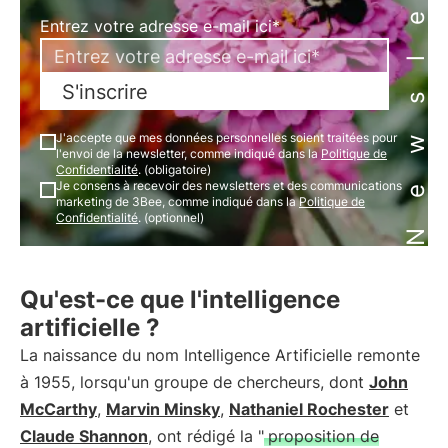
Newsletter
Entrez votre adresse e-mail ici*
S'inscrire
J'accepte que mes données personnelles soient traitées pour
l'envoi de la newsletter, comme indiqué dans la
Politique de
Confidentialité
. (obligatoire)
Je consens à recevoir des newsletters et des communications
marketing de 3Bee, comme indiqué dans la
Politique de
Confidentialité
. (optionnel)
Qu'est-ce que l'intelligence
artificielle ?
La naissance du nom Intelligence Artificielle remonte
à 1955, lorsqu'un groupe de chercheurs, dont
John
McCarthy
,
Marvin Minsky
,
Nathaniel Rochester
et
Claude Shannon
, ont rédigé la "
proposition de