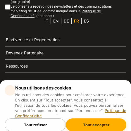
(obligatoire)
Je consens à recevoir des newsletters et des communications
marketing de 3Bee, comme indiqué dans la
Politique de
Confidentialité
. (optionnel)
IT
EN
DE
FR
ES
Biodiversité et Régénération
Devenez Partenaire
Ressources
Nous utilisons des cookies
Nous utilisons des cookies pour améliorer votre expérience.
3Bee est la référence du développement durable, de la
En cliquant sur "Tout accepter", vous consentez à
défense des abeilles et de la biodiversité
l'utilisation de tous les cookies. Vous pouvez personnaliser
vos préférences en cliquant sur "Personnaliser".
Politique de
Confidentialité
3Bee S.R.L Via Pastrengo 14, 20159, Milano (MI)
P.IVA: IT09711590969
Tout refuser
Tout accepter
3Bee GmbHSede legale: Oranienburger Straße 23, 10178
BerlinHR number: 256594