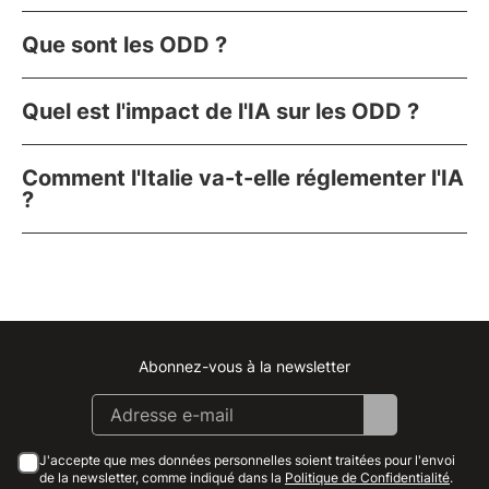
Que sont les ODD ?
Quel est l'impact de l'IA sur les ODD ?
Comment l'Italie va-t-elle réglementer l'IA
?
Abonnez-vous à la newsletter
Instagram
Facebook
Linkedin
Youtube
J'accepte que mes données personnelles soient traitées pour l'envoi
de la newsletter, comme indiqué dans la
Politique de Confidentialité
.