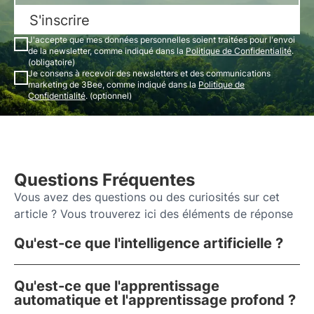
S'inscrire
J'accepte que mes données personnelles soient traitées pour l'envoi
de la newsletter, comme indiqué dans la
Politique de Confidentialité
.
(obligatoire)
Je consens à recevoir des newsletters et des communications
marketing de 3Bee, comme indiqué dans la
Politique de
Confidentialité
. (optionnel)
Questions Fréquentes
Vous avez des questions ou des curiosités sur cet
article ? Vous trouverez ici des éléments de réponse
Qu'est-ce que l'intelligence artificielle ?
Qu'est-ce que l'apprentissage
automatique et l'apprentissage profond ?