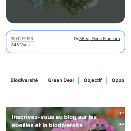
15/12/2023
De
3Bee, Elena Fraccaro
348 Vues
Biodiversité
Green Deal
Objectif
Opportu
Inscrivez-vous au blog sur les
abeilles et la biodiversité