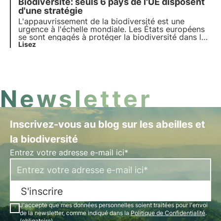
Biodiversité: seuls 6 pays de l'UE disposent
plus. C'est dans ce contexte qu'interviennent les
crédits de biodiversité, un nouvel outil essentiel
d'une stratégie
pour les entreprises.
L'appauvrissement de la biodiversité est une
urgence à l'échelle mondiale. Les États européens
se sont engagés à protéger la biodiversité dans la
stratégie de l'UE en faveur de la biodiversité à
Lisez
l'horizon 2030, mais sur 27 États, seuls 6 ont
notifié leurs engagements à la Commission
européenne.
Newsletter
Inscrivez-vous au blog sur les abeilles et
la biodiversité
Entrez votre adresse e-mail ici*
S'inscrire
J'accepte que mes données personnelles soient traitées pour l'envoi
de la newsletter, comme indiqué dans la
Politique de Confidentialité
.
(obligatoire)