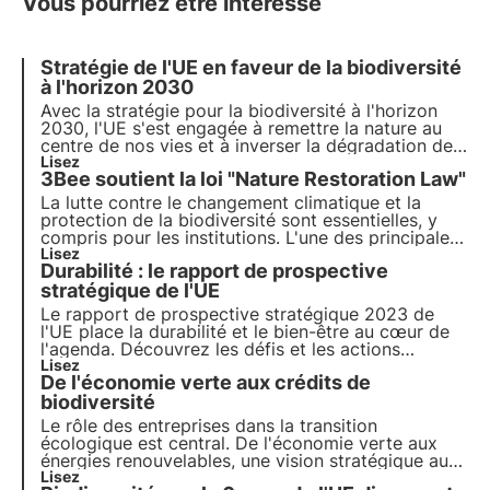
Vous pourriez être intéressé
Stratégie de l'UE en faveur de la biodiversité
à l'horizon 2030
Avec la stratégie pour la biodiversité à l'horizon
2030, l'UE s'est engagée à
remettre la nature au
centre de nos vies
et à inverser la dégradation des
écosystèmes.
Lisez
En adoptant un arbre nectarifère
3Bee soutient la loi "Nature Restoration Law"
3Bee
, vous pouvez contribuer à régénérer la
biodiversité pour le bien-être des personnes, du
La lutte contre le changement climatique et la
climat et de la planète.
protection de la biodiversité sont essentielles, y
compris pour les institutions. L'une des principales
initiatives est le "Green Deal" de l'UE, une feuille de
Lisez
Durabilité : le rapport de prospective
route complète pour une croissance durable.
stratégique de l'UE
Le rapport de prospective stratégique 2023 de
l'UE place la durabilité et le bien-être au cœur de
l'agenda. Découvrez les défis et les actions
concrètes proposées pour promouvoir une
Lisez
De l'économie verte aux crédits de
transition vers un avenir plus durable et comment
3Bee s'inscrit dans ce contexte avec le projet
biodiversité
Oasis.
Le rôle des entreprises dans la transition
écologique est central. De l'économie verte aux
énergies renouvelables, une vision stratégique au
service de l'environnement s'impose de plus en
Lisez