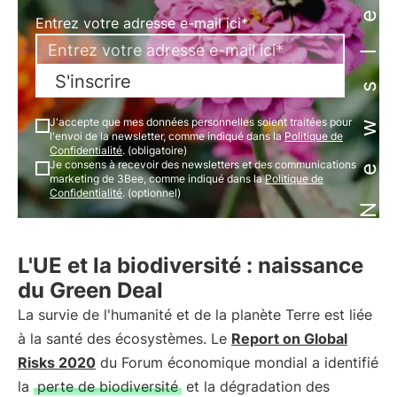
Newsletter
Entrez votre adresse e-mail ici*
S'inscrire
J'accepte que mes données personnelles soient traitées pour
l'envoi de la newsletter, comme indiqué dans la
Politique de
Confidentialité
. (obligatoire)
Je consens à recevoir des newsletters et des communications
marketing de 3Bee, comme indiqué dans la
Politique de
Confidentialité
. (optionnel)
L'UE et la biodiversité : naissance
du Green Deal
La survie de l'humanité et de la planète Terre est liée
à la santé des écosystèmes. Le
Report on Global
Risks 2020
du Forum économique mondial a identifié
la
perte de biodiversité
et la dégradation des