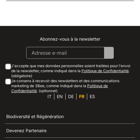
Abonnez-vous à la newsletter
Instagram
Facebook
Linkedin
Youtube
J'accepte que mes données personnelles soient traitées pour l'envoi
de la newsletter, comme indiqué dans la
Politique de Confidentialité
.
(obligatoire)
Je consens à recevoir des newsletters et des communications
marketing de 3Bee, comme indiqué dans la
Politique de
Confidentialité
. (optionnel)
IT
EN
DE
FR
ES
Biodiversité et Régénération
Devenez Partenaire