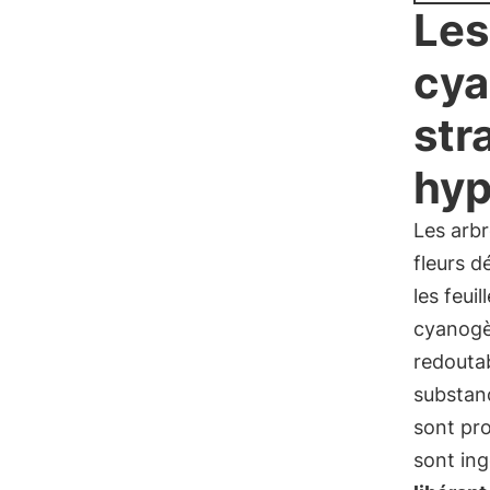
Les
cya
str
hyp
Les arbr
fleurs d
les feui
cyanogè
redouta
substan
sont pro
sont in