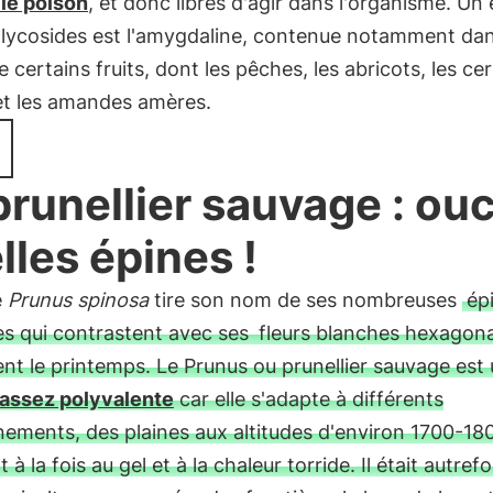
 le poison
, et donc libres d'agir dans l'organisme. U
glycosides est l'amygdaline, contenue notamment dan
 certains fruits, dont les pêches, les abricots, les cer
et les amandes amères.
prunellier sauvage : ou
lles épines !
e
Prunus spinosa
tire son nom de ses nombreuses
ép
es qui contrastent avec ses
fleurs blanches hexagona
t le printemps. Le Prunus ou prunellier sauvage est
assez polyvalente
car elle s'adapte à différents
ements, des plaines aux altitudes d'environ 1700-18
 à la fois au gel et à la chaleur torride. Il était autrefoi