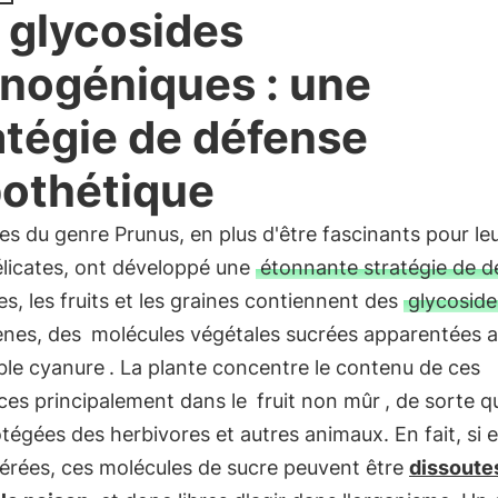
 glycosides
nogéniques : une
atégie de défense
othétique
es du genre Prunus, en plus d'être fascinants pour le
élicates, ont développé une
étonnante stratégie de d
lles, les fruits et les graines contiennent des
glycoside
nes, des
molécules végétales sucrées apparentées 
ble cyanure
. La plante concentre le contenu de ces
ces principalement dans le
fruit non mûr
, de sorte qu
tégées des herbivores et autres animaux. En fait, si e
gérées, ces molécules de sucre peuvent être
dissoute