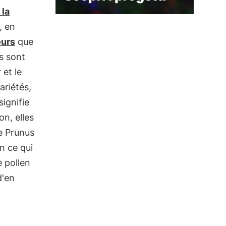
 la
, en
eurs
que
s sont
 et le
ariétés,
signifie
n, elles
e Prunus
n ce qui
e pollen
d'en