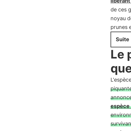
libérant
de ces 
noyau de
prunes 
Suite
Le 
que
L'espèc
piquant
annoncen
espèce 
environn
survivant