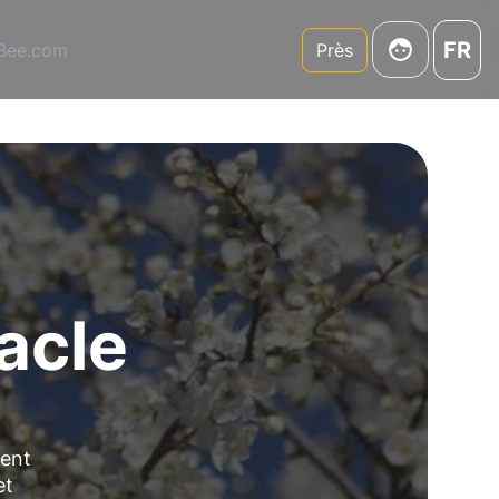
FR
3Bee.com
Près
acle
cent
et