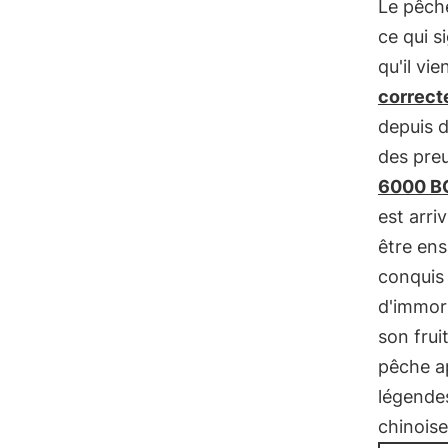
Le pêche
ce qui s
qu'il vi
correcte
depuis d
des preu
6000 B
est arri
être ens
conquis 
d'immort
son fru
pêche a
légendes
chinoise