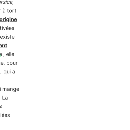
rsica
,
 à tort
origine
tivées
 existe
ant
e
, elle
e, pour
,
qui a
qui mange
La
ux
iées