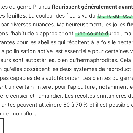
ntes du genre Prunus
fleurissent généralement avant
es feuilles.
La couleur des fleurs va du
blanc au rose
par diverses nuances. Malheureusement, les jolies
fl
ns l'habitude d'apprécier ont
une courte durée
, mai
rantes pour les abeilles qui récoltent à la fois le nectar
La pollinisation active
est essentielle pour certaines v
fleurs sont autostériles, bien qu'hermaphrodites. Cela 
n qu'elles possèdent les deux systèmes de reproductio
pas capables de s'autoféconder. Les plantes du genr
ent un certain
intérêt pour l'apiculture
, notamment e
 le cerisier et l'amandier. Les récoltes printanières d
lantes peuvent atteindre 60 à 70 % et il est possible 
 miel monofloral.