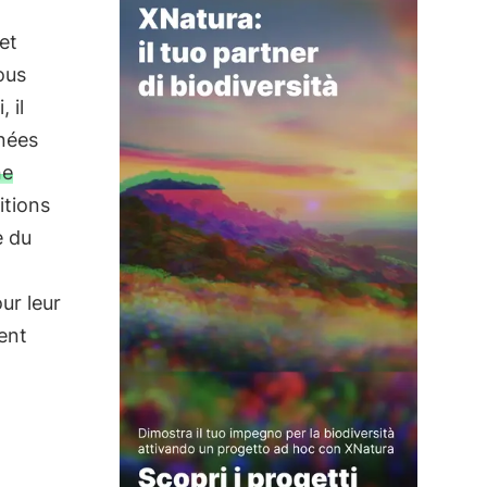
et
ous
 il
nnées
ne
itions
e du
ur leur
vent