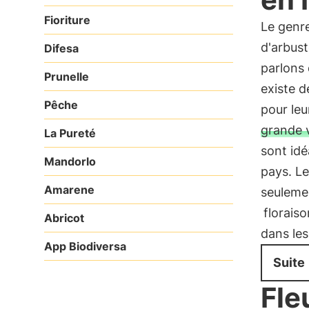
Fioriture
Le genr
d'arbust
Difesa
parlons
Prunelle
existe d
Pêche
pour leu
grande v
La Pureté
sont idé
Mandorlo
pays. L
Amarene
seulemen
florais
Abricot
dans les
App Biodiversa
Suite
Fle