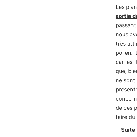
Les pla
sortie d
passant 
nous avo
très atti
pollen.
car les 
que, bie
ne sont 
présent
concerne
de ces p
faire du
Suite