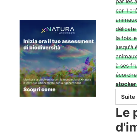
par les 
car il c
animaux
délicate
la fois l
jusqu'à
animaux,
à ses fr
écorcheu
stocker
Suite
Le 
d'i