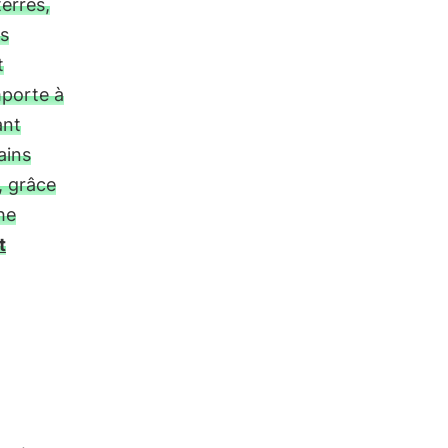
terres,
es
t
porte à
ant
ains
, grâce
he
t