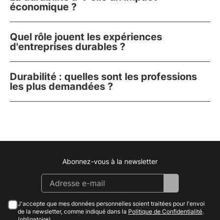
économique ?
Quel rôle jouent les expériences
d'entreprises durables ?
Durabilité : quelles sont les professions
les plus demandées ?
Abonnez-vous à la newsletter
Instagram
Facebook
Linkedin
Youtube
J'accepte que mes données personnelles soient traitées pour l'envoi
de la newsletter, comme indiqué dans la
Politique de Confidentialité
.
(obligatoire)