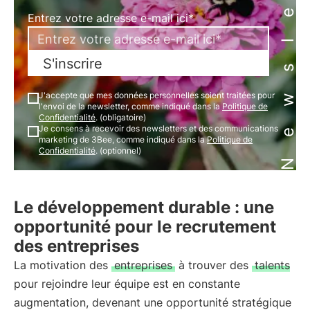
Newsletter
Entrez votre adresse e-mail ici*
S'inscrire
J'accepte que mes données personnelles soient traitées pour
l'envoi de la newsletter, comme indiqué dans la
Politique de
Confidentialité
. (obligatoire)
Je consens à recevoir des newsletters et des communications
marketing de 3Bee, comme indiqué dans la
Politique de
Confidentialité
. (optionnel)
Le développement durable : une
opportunité pour le recrutement
des entreprises
La motivation des
entreprises
à trouver des
talents
pour rejoindre leur équipe est en constante
augmentation, devenant une opportunité stratégique