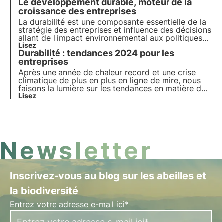
Le développement durable, moteur de la
devient un levier commercial stratégique, aidant à
gérer les risques et à réduire les coûts.
croissance des entreprises
La durabilité est une composante essentielle de la
stratégie des entreprises et influence des décisions
allant de l'impact environnemental aux politiques
sociales. Cet article explore le rôle de la durabilité
Lisez
Durabilité : tendances 2024 pour les
dans le paysage économique, en se référant aux
tendances émergentes parmi les consommateurs
entreprises
et les entreprises italiennes.
Après une année de chaleur record et une crise
climatique de plus en plus en ligne de mire, nous
faisons la lumière sur les tendances en matière de
développement durable pour le monde de
Lisez
l'entreprise en 2024. Découvrez dans cet article
les quatre grandes tendances en matière de
développement durable pour les entreprises.
Newsletter
Inscrivez-vous au blog sur les abeilles et
la biodiversité
Entrez votre adresse e-mail ici*