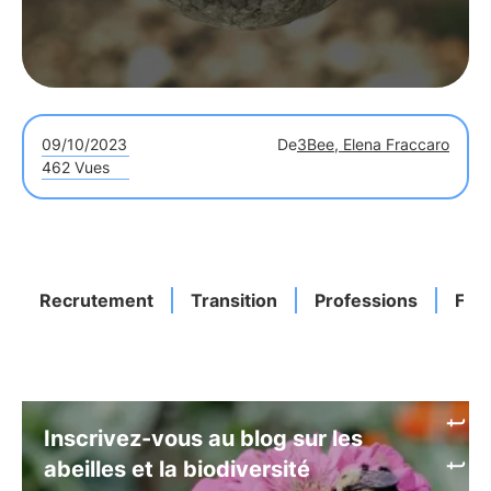
09/10/2023
De
3Bee, Elena Fraccaro
462 Vues
Recrutement
Transition
Professions
Futu
Inscrivez-vous au blog sur les
abeilles et la biodiversité