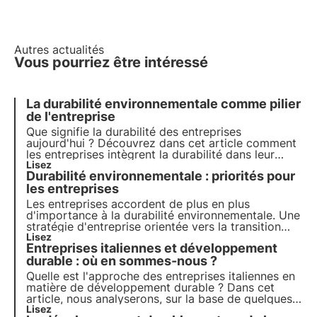
Autres actualités
Vous pourriez être intéressé
La durabilité environnementale comme pilier
de l'entreprise
Que signifie la durabilité des entreprises
aujourd'hui ? Découvrez dans cet article comment
les entreprises intègrent la durabilité dans leur
stratégie et leur rôle dans la réalisation des
Lisez
Durabilité environnementale : priorités pour
objectifs de l'Agenda 2030. Apprenez-en plus avec
les pilules de l'Oasis, l'académie numérique de
les entreprises
3Bee.
Les entreprises accordent de plus en plus
d'importance à la durabilité environnementale. Une
stratégie d'entreprise orientée vers la transition
écologique n'est pas une option mais une
Lisez
Entreprises italiennes et développement
nécessité. Voyons comment se l'approprier pour
croître et dynamiser l'économie.
durable : où en sommes-nous ?
Quelle est l'approche des entreprises italiennes en
matière de développement durable ? Dans cet
article, nous analyserons, sur la base de quelques
études et recherches, comment la durabilité
Lisez