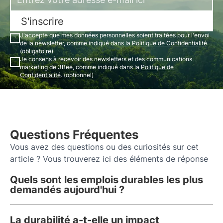
S'inscrire
J'accepte que mes données personnelles soient traitées pour l'envoi
de la newsletter, comme indiqué dans la
Politique de Confidentialité
.
(obligatoire)
Je consens à recevoir des newsletters et des communications
marketing de 3Bee, comme indiqué dans la
Politique de
Confidentialité
. (optionnel)
Questions Fréquentes
Vous avez des questions ou des curiosités sur cet
article ? Vous trouverez ici des éléments de réponse
Quels sont les emplois durables les plus
demandés aujourd'hui ?
La durabilité a-t-elle un impact