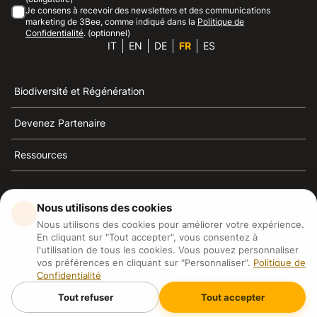
Je consens à recevoir des newsletters et des communications
marketing de 3Bee, comme indiqué dans la
Politique de
Confidentialité
. (optionnel)
IT
EN
DE
FR
ES
Biodiversité et Régénération
Devenez Partenaire
Ressources
Nous utilisons des cookies
Nous utilisons des cookies pour améliorer votre expérience.
3Bee est la référence du développement durable, de la
En cliquant sur "Tout accepter", vous consentez à
défense des abeilles et de la biodiversité
l'utilisation de tous les cookies. Vous pouvez personnaliser
vos préférences en cliquant sur "Personnaliser".
Politique de
Confidentialité
3Bee S.R.L Via Pastrengo 14, 20159, Milano (MI)
P.IVA: IT09711590969
Tout refuser
Tout accepter
3Bee GmbHSede legale: Oranienburger Straße 23, 10178
BerlinHR number: 256594