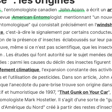
6
, l'entomologiste canadien
John Acorn
a écrit un
ar
 revue
American Entomologist
mentionnant "un nouv
tomologique" qui consistait précisément en l'
windsh
te
, c'est-à-dire le signalement par certains conducte
on de la présence d'
insectes
éclaboussés sur leur pa
uve, même si ce n'est pas scientifique, que les insect
in
. Les études qui font autorité sur le sujet menées d
es : parmi les causes du déclin des insectes figurent
fement climatique
, l'expansion constante des activit
s et l'utilisation de pesticides. Dans son article, John
que l'anecdote du pare-brise trouve son origine dans 
if et humoristique de 1997, "
That Gunk on Your Car
",
tomologiste Mark Hostetler. Il s'agit d'une sorte de "g
 d'Amérique du Nord" créé à partir des restes d'insec