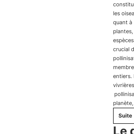
constitu
les oise
quant à 
plantes,
espèces 
crucial 
pollinis
membres 
entiers.
vivrière
pollini
planète,
Suite
Le 