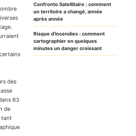
Confronto Satellitaire : comment
 nombre
un territoire a changé, année
iverses
après année
tage.
Risque d'incendies : comment
urraient
cartographier en quelques
minutes un danger croissant
certains
rs des
asse
 dans 63
on de
 tant
raphique