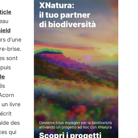
ticle
eau
ield
urs d'une
re-brise.
es sont
epuis
le
és
 Acorn
un livre
 écrit
uide des
tes qui