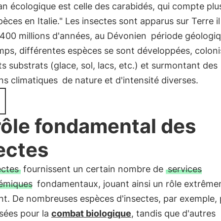
lan écologique est celle des carabidés, qui compte plu
èces en Italie." Les insectes sont apparus sur Terre il
 400 millions d'années, au Dévonien
période géologi
emps, différentes espèces se sont développées, colon
ts substrats (glace, sol, lacs, etc.) et surmontant des
ons climatiques
de nature et d'intensité diverses.
rôle fondamental des
ectes
ectes
fournissent un certain nombre de
services
émiques
fondamentaux, jouant ainsi un rôle extrêm
nt. De nombreuses espèces d'insectes, par exemple,
lisées pour la
combat biologique
, tandis que d'autres