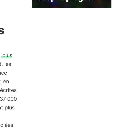
s
,
plus
, les
nce
, en
écrites
 37 000
nt plus
udiées