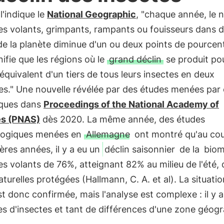
'indique le
National Geographic
, "chaque année, le
es volants, grimpants, rampants ou fouisseurs dans d
de la planète diminue d'un ou deux points de pourcen
nifie que les régions où le
grand déclin
se produit po
'équivalent d'un tiers de tous leurs insectes en deux
s." Une nouvelle révélée par des études menées par 
iques dans
Proceedings of the National Academy of
s (PNAS)
dès 2020. La même année, des études
ogiques menées en
Allemagne
ont montré qu'au cou
ères années, il y a eu un
déclin saisonnier
de la
biom
es volants de 76%, atteignant 82% au milieu de l'été,
turelles protégées (Hallmann, C. A. et al). La situati
st donc confirmée, mais l'analyse est complexe : il y a
s d'insectes et tant de différences d'une zone géog