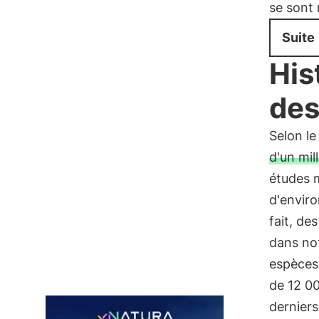
se sont 
Suite
His
des
Selon le
d'un mil
études m
d'enviro
fait, de
dans no
espèces 
de 12 00
derniers