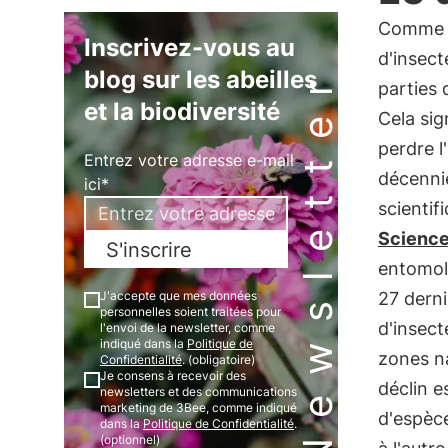
Comme l
Inscrivez-vous au
d'insect
Newsletter
blog sur les abeilles
parties 
et la biodiversité
Cela sig
perdre l
Entrez votre adresse e-mail
décennie
ici*
scientif
Science
S'inscrire
entomol
J'accepte que mes données
27 derni
personnelles soient traitées pour
d'insect
l'envoi de la newsletter, comme
indiqué dans la
Politique de
zones na
Confidentialité
. (obligatoire)
Je consens à recevoir des
déclin e
newsletters et des communications
marketing de 3Bee, comme indiqué
d'espèce
dans la
Politique de Confidentialité
.
(optionnel)