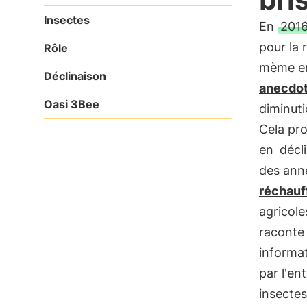
Insectes
En
201
pour la
Rôle
mème en
Déclinaison
anecdo
Oasi 3Bee
diminuti
Cela pro
en
décl
des anné
réchauf
agricole
raconte 
informat
par l'en
insectes