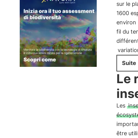
sur le p
1600 esp
environ
fil du t
différen
variati
Suite
Le 
ins
Les
ins
écosyst
importa
être uti