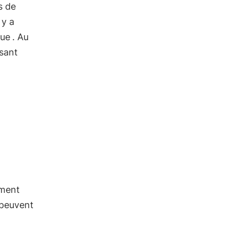
s de
 y a
que
. Au
isant
ement
 peuvent