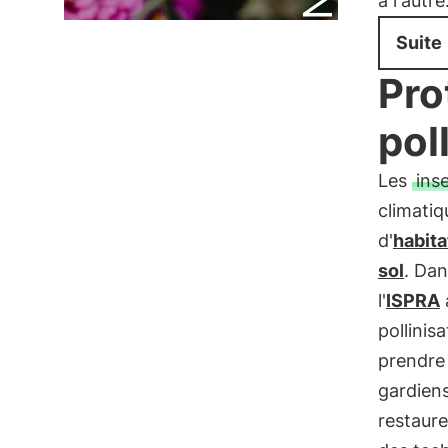
à l'autre
Suite
Pro
pol
Les
ins
climatiq
d'
habita
sol
. Dan
l'
ISPRA
pollinis
prendre
gardiens
restaure