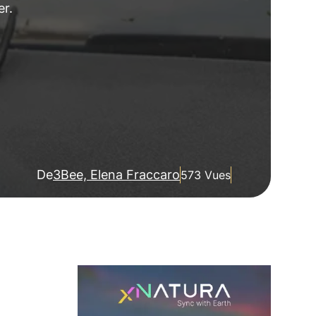
er.
De
3Bee, Elena Fraccaro
573 Vues