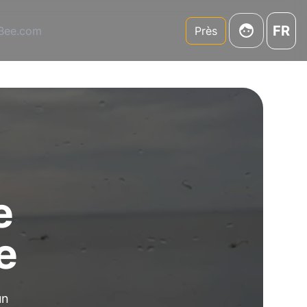
FR
3Bee.com
Près
e
e
un