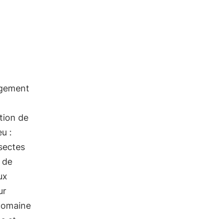
ngement
ation de
u :
nsectes
l de
ux
ur
 domaine