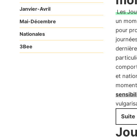
Janvier-Avril
Les Jou
un mom
Mai-Décembre
pour pr
Nationales
journées
3Bee
dernière
particuli
comport
et natio
moments
sensibil
vulgaris
Suite
Jou