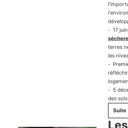
l'import
l'enviro
dévelop
-
17 juin
sécher
terres n
les nive
-
Premie
réfléchi
logemen
-
5 déc
des sols
Suite
Les