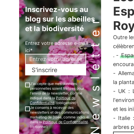
Esp
Inscrivez-vous au
Newsletter
blog sur les abeilles
Roy
et la biodiversité
Outre le
Entrez votre adresse e-mail
célèbre
ici*
. -
Espa
encourag
S'inscrire
-
Allem
la plant
J'accepte que mes données
personnelles soient traitées pour
-
UK
:
l'envoi de la newsletter, comme
indiqué dans la
Politique de
l'enviro
Confidentialité
. (obligatoire)
Je consens à recevoir des
et les in
newsletters et des communications
marketing de 3Bee, comme indiqué
-
Italie
dans la
Politique de Confidentialité
.
arbres p
(optionnel)