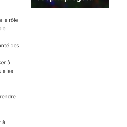
e le rôle
le.
santé des
ser à
'elles
prendre
r à