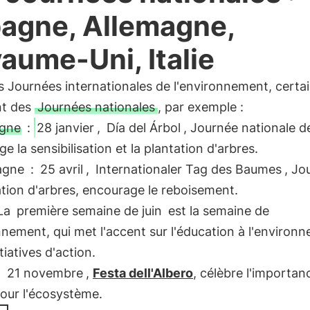
agne, Allemagne,
aume-Uni, Italie
s Journées internationales de l'environnement, certa
nt des
Journées nationales
, par exemple :
gne
:
28 janvier
,
Día del Árbol
, Journée nationale de
e la sensibilisation et la plantation d'arbres.
agne
:
25 avril
,
Internationaler Tag des Baumes
, Jo
ation d'arbres, encourage le reboisement.
La
première semaine de juin
est la semaine de
nnement, qui met l'accent sur l'éducation à l'environ
itiatives d'action.
:
21 novembre
,
Festa dell'Albero
, célèbre l'importan
our l'écosystème.