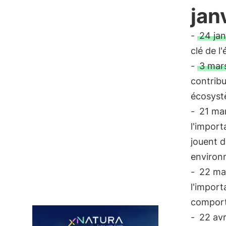
janv
-
24 jan
clé de l
-
3 mar
contribu
écosyst
-
21 ma
l'import
jouent d
environn
-
22 ma
l'import
comport
-
22 avr