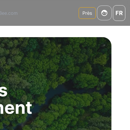
FR
3Bee.com
Près
s
ment