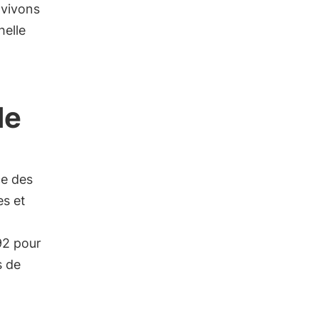
 vivons
helle
de
ce des
es et
92 pour
s de