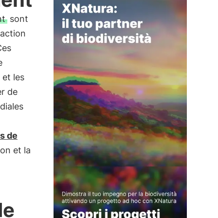
nt
sont
'action
Ces
e
et les
r de
diales
s de
on et la
de