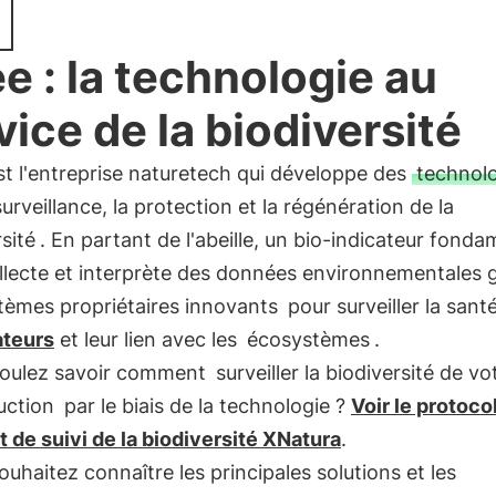
e : la technologie au
vice de la biodiversité
t l'entreprise naturetech qui développe des
technol
surveillance, la protection et la régénération de la
sité
. En partant de l'abeille, un bio-indicateur fonda
llecte et interprète des données environnementales 
tèmes propriétaires innovants
pour surveiller la sant
ateurs
et leur lien avec les
écosystèmes
.
voulez savoir comment
surveiller la biodiversité de vo
uction
par le biais de la technologie ?
Voir le protoco
 de suivi de la biodiversité XNatura
.
ouhaitez connaître les principales solutions et les