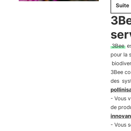
Suite
3Be
ser
3Bee
es
pour la 
biodiver
3Bee co
des
sys
pollinis
- Vous 
de prod
innovant
- Vous s