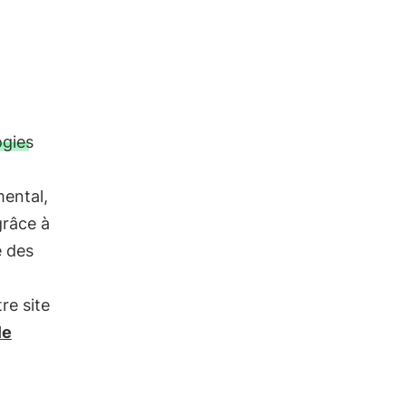
ogies
mental,
grâce à
é des
tre site
le