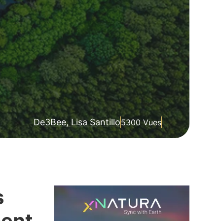
De
3Bee, Lisa Santillo
5300 Vues
s
ment