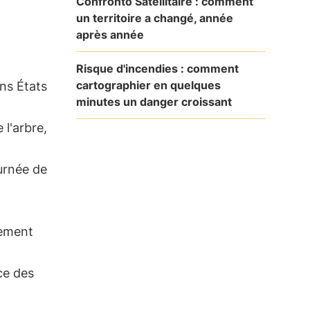
Confronto Satellitaire : comment
un territoire a changé, année
après année
Risque d'incendies : comment
cartographier en quelques
ins États
minutes un danger croissant
 l'arbre,
urnée de
nement
ce des