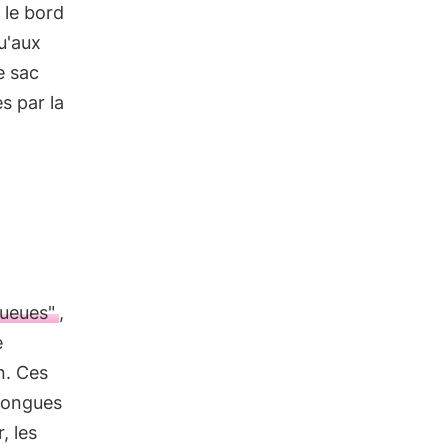
 le bord
qu'aux
e sac
es par la
queues"
,
e
n. Ces
longues
, les