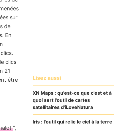
é menées
ées sur
is de
s. En
on
clics.
e clics
n 21
Lisez aussi
nt être
XN Maps : qu'est-ce que c'est et à
quoi sert l'outil de cartes
satellitaires d'iLoveNatura
Iris : l'outil qui relie le ciel à la terre
halot
",