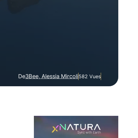
De
3Bee, Alessia Mircoli
582 Vues