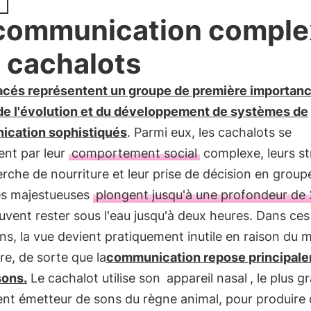
communication comple
 cachalots
acés représentent un groupe de première importan
 de l'évolution et du développement de systèmes de
cation sophistiqués
. Parmi eux, les cachalots se
ent par leur
comportement social
complexe, leurs st
rche de nourriture et leur prise de décision en group
es majestueuses
plongent jusqu'à une profondeur de
uvent rester sous l'eau jusqu'à deux heures. Dans ces
ns, la vue devient pratiquement inutile en raison du
re, de sorte que la
communication repose principal
sons.
Le cachalot utilise son
appareil nasal
, le plus g
ent émetteur de sons du règne animal, pour produire