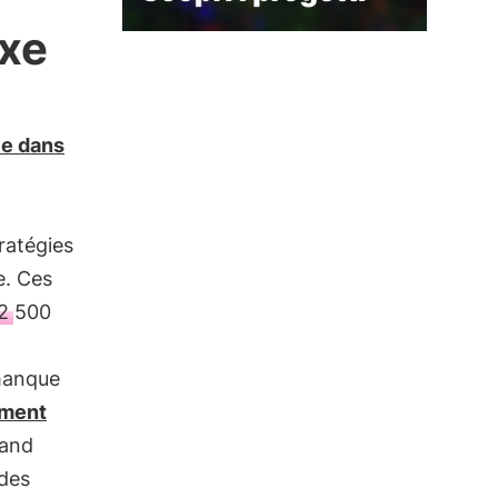
xe
ce dans
ratégies
e. Ces
 2 500
 manque
ement
rand
 des