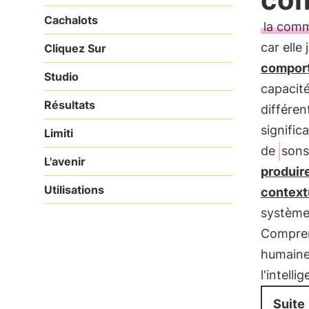
Cachalots
la comm
car elle
Cliquez Sur
compor
Studio
capacit
Résultats
différe
signific
Limiti
de
sons
L'avenir
produire
Utilisations
context
système
Compren
humaine
l'intell
Suite