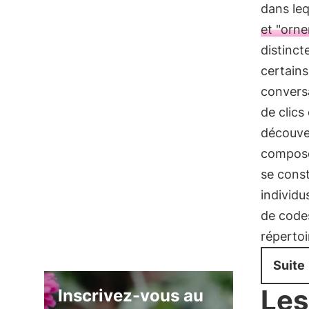
dans leq
et "orn
distinct
certains
conversa
de clics
découve
compos
se const
individ
de code
répertoi
Suite
Les
Inscrivez-vous au