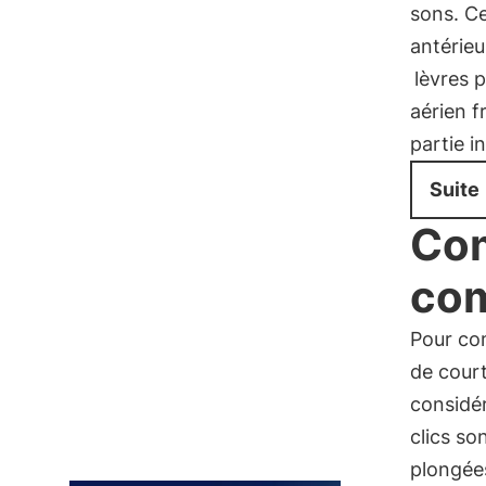
sons. Ce
antérieu
lèvres 
aérien f
partie i
Suite
Com
com
Pour com
de court
considé
clics so
plongées