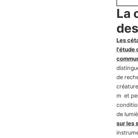
La 
des
Les cét
l'étude
communi
distingu
de reche
créatur
m
et pe
conditio
de lumiè
sur les 
instrum