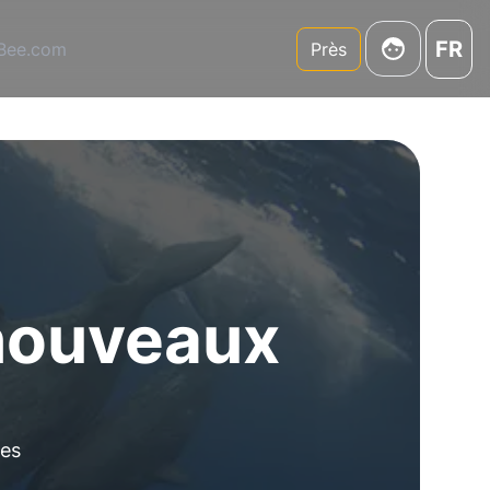
FR
3Bee.com
Près
 nouveaux
ces