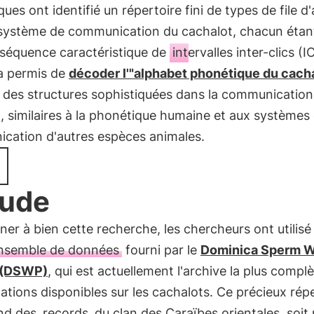
iques ont identifié un répertoire fini de types de file d
 système de communication du cachalot, chacun étant
 séquence caractéristique de
intervalles inter-clics (I
 a permis de
décoder l'"alphabet phonétique du cach
 des structures sophistiquées dans la communication
 similaires à la phonétique humaine et aux systèmes
cation d'autres espèces animales.
tude
er à bien cette recherche, les chercheurs ont utilisé
ensemble de données
fourni par le
Dominica Sperm 
 (DSWP)
, qui est actuellement l'archive la plus compl
ations disponibles sur les cachalots. Ce précieux rép
nd des
records
du clan des Caraïbes orientales, soit