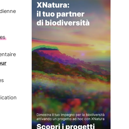
idienne
es
entaire
our
es
ication