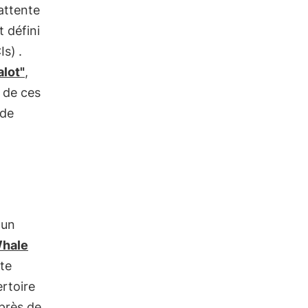
'attente
 défini
CIs)
.
alot"
,
 de ces
 de
 un
Whale
ète
ertoire
 près de