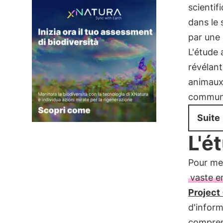
scientif
dans le
par une
L'étude
révélant
animaux,
communi
Suite
L'é
Pour men
vaste 
Project
d'inform
compre