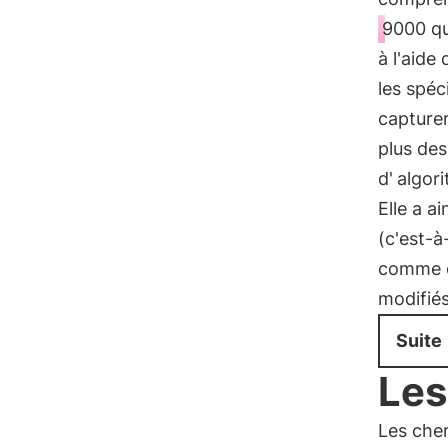
9000 qu
à l'aide
les spéc
capturer
plus des
d'
algor
Elle a a
(c'est-à
comme o
modifiés
Suite
Les
Les cher