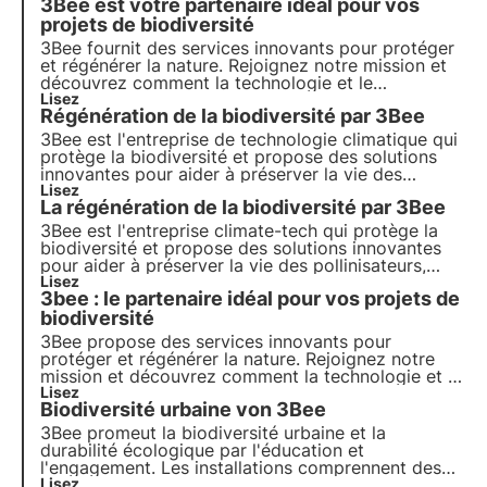
3Bee est votre partenaire idéal pour vos
projets de biodiversité
3Bee fournit des services innovants pour protéger
et régénérer la nature. Rejoignez notre mission et
découvrez comment la technologie et le
développement durable se rejoignent pour créer un
Lisez
Régénération de la biodiversité par 3Bee
avenir plus vert pour les entreprises et la planète.
3Bee est l'entreprise de technologie climatique qui
protège la biodiversité et propose des solutions
innovantes pour aider à préserver la vie des
pollinisateurs, gardiens de la santé de nos
Lisez
La régénération de la biodiversité par 3Bee
écosystèmes. Découvrez comment 3Bee travaille à
la régénération de la biodiversité.
3Bee est l'entreprise climate-tech qui protège la
biodiversité et propose des solutions innovantes
pour aider à préserver la vie des pollinisateurs,
gardiens de la santé de nos écosystèmes.
Lisez
3bee : le partenaire idéal pour vos projets de
Découvrez comment 3Bee travaille à la
régénération de la biodiversité.
biodiversité
3Bee propose des services innovants pour
protéger et régénérer la nature. Rejoignez notre
mission et découvrez comment la technologie et la
durabilité se rejoignent pour créer un avenir plus
Lisez
Biodiversité urbaine von 3Bee
vert pour les entreprises et la planète.
3Bee promeut la biodiversité urbaine et la
durabilité écologique par l'éducation et
l'engagement. Les installations comprennent des
hôtels à insectes, des lits de pollinisation et des
Lisez