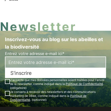
technologies IoT innovantes. En savoir plus dans
cet article.
Newsletter
Inscrivez-vous au blog sur les abeilles et
la biodiversité
Entrez votre adresse e-mail ici*
S'inscrire
J'accepte que mes données personnelles soient traitées pour l'envoi
de la newsletter, comme indiqué dans la
Politique de Confidentialité
.
(obligatoire)
Je consens à recevoir des newsletters et des communications
marketing de 3Bee, comme indiqué dans la
Politique de
Confidentialité
. (optionnel)