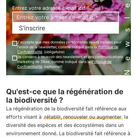
Newsletter
Entrez votre adresse e-mail ici*
S'inscrire
J'accepte que mes données personnelles soient traitées pour
l'envoi de la newsletter, comme indiqué dans la
Politique de
Confidentialité
. (obligatoire)
Je consens à recevoir des newsletters et des communications
marketing de 3Bee, comme indiqué dans la
Politique de
Confidentialité
. (optionnel)
Qu'est-ce que la régénération de
la biodiversité ?
La régénération de la biodiversité fait référence aux
efforts visant à
rétablir, renouveler ou augmenter
la
diversité des espèces et des écosystèmes dans un
environnement donné. La biodiversité fait référence à