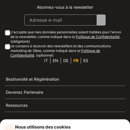
Abonnez-vous à la newsletter
Instagram
Facebook
Linkedin
Youtube
J'accepte que mes données personnelles soient traitées pour l'envoi
de la newsletter, comme indiqué dans la
Politique de Confidentialité
.
(obligatoire)
Je consens à recevoir des newsletters et des communications
marketing de 3Bee, comme indiqué dans la
Politique de
Confidentialité
. (optionnel)
IT
EN
DE
FR
ES
Biodiversité et Régénération
Devenez Partenaire
Ressources
Nous utilisons des cookies