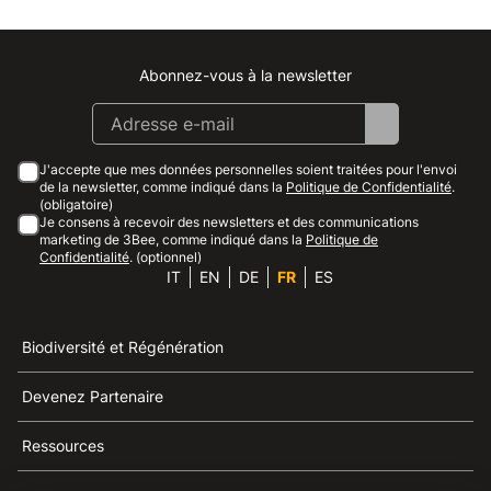
Abonnez-vous à la newsletter
Instagram
Facebook
Linkedin
Youtube
J'accepte que mes données personnelles soient traitées pour l'envoi
de la newsletter, comme indiqué dans la
Politique de Confidentialité
.
(obligatoire)
Je consens à recevoir des newsletters et des communications
marketing de 3Bee, comme indiqué dans la
Politique de
Confidentialité
. (optionnel)
IT
EN
DE
FR
ES
Biodiversité et Régénération
Devenez Partenaire
Ressources