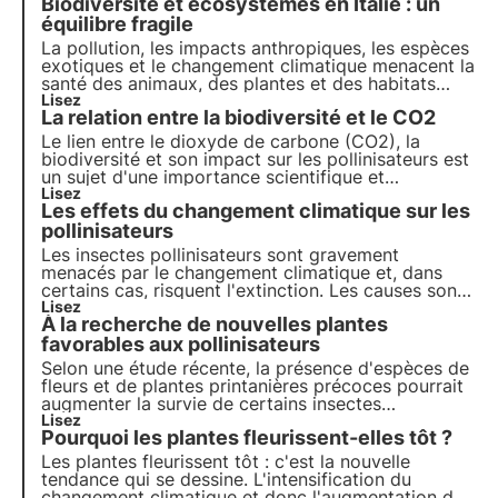
Biodiversité et écosystèmes en Italie : un
équilibre fragile
La pollution, les impacts anthropiques, les espèces
exotiques et le changement climatique menacent la
santé des animaux, des plantes et des habitats
dans lesquels ils vivent. Le programme des Nations
Lisez
La relation entre la biodiversité et le CO2
unies pour 2030 appelle à la protection et à la
restauration. Mais il est nécessaire d'agir
Le lien entre le dioxyde de carbone (CO2), la
rapidement.
biodiversité et son impact sur les pollinisateurs est
un sujet d'une importance scientifique et
environnementale considérable, car il implique
Lisez
Les effets du changement climatique sur les
l'interaction complexe entre le changement
climatique, l'environnement naturel et la santé des
pollinisateurs
insectes pollinisateurs.
Les insectes pollinisateurs sont gravement
menacés par le changement climatique et, dans
certains cas, risquent l'extinction. Les causes sont
multiples et peuvent concerner directement les
Lisez
À la recherche de nouvelles plantes
insectes ou indirectement les plantes qu'ils visitent.
Mais quels sont les effets ? C'est ce que nous
favorables aux pollinisateurs
allons découvrir dans cet article.
Selon une étude récente, la présence d'espèces de
fleurs et de plantes printanières précoces pourrait
augmenter la survie de certains insectes
pollinisateurs, élargissant ainsi la liste des plantes
Lisez
Pourquoi les plantes fleurissent-elles tôt ?
"amies des pollinisateurs". Pour en savoir plus sur
les alliés des pollinisateurs, consultez cet article.
Les plantes fleurissent tôt : c'est la nouvelle
tendance qui se dessine. L'intensification du
changement climatique et donc l'augmentation des