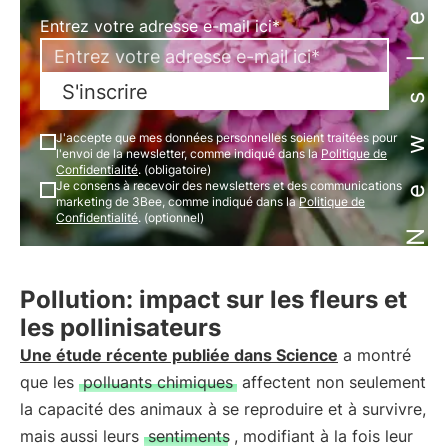
Newsletter
Entrez votre adresse e-mail ici*
S'inscrire
J'accepte que mes données personnelles soient traitées pour
l'envoi de la newsletter, comme indiqué dans la
Politique de
Confidentialité
. (obligatoire)
Je consens à recevoir des newsletters et des communications
marketing de 3Bee, comme indiqué dans la
Politique de
Confidentialité
. (optionnel)
Pollution: impact sur les fleurs et
les pollinisateurs
Une étude récente publiée dans Science
a montré
que les
polluants chimiques
affectent non seulement
la capacité des animaux à se reproduire et à survivre,
mais aussi leurs
sentiments
, modifiant à la fois leur