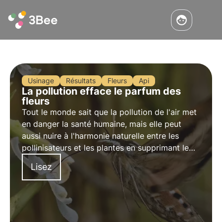
Usinage
Résultats
Fleurs
Api
La pollution efface le parfum des
fleurs
Tout le monde sait que la pollution de l'air met
en danger la santé humaine, mais elle peut
aussi nuire à l'harmonie naturelle entre les
pollinisateurs et les plantes en supprimant le
parfum des fleurs. Découvrez dans cet article
Lisez
l'étude menée et l'impact de ce phénomène sur
la biodiversité.