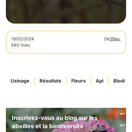
19/02/2024
De
3Bee,
680 Vues
Usinage
Résultats
Fleurs
Api
Biodiver
Inscrivez-vous au blog sur les
abeilles et la biodiversité