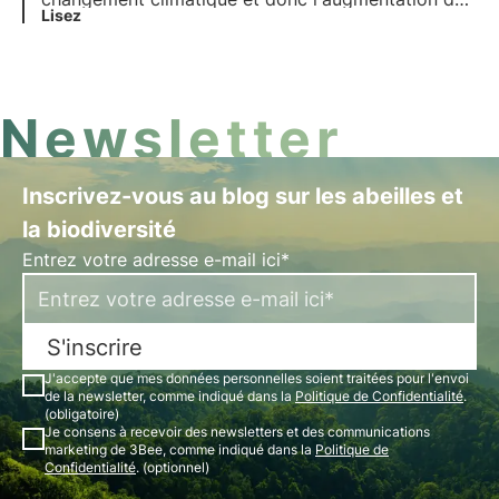
émissions de gaz à effet de serre dans l'air ont fait
Lisez
peser un risque sérieux sur les organismes
végétaux eux-mêmes et sur les pollinisateurs dont
ils dépendent.
Newsletter
Inscrivez-vous au blog sur les abeilles et
la biodiversité
Entrez votre adresse e-mail ici*
S'inscrire
J'accepte que mes données personnelles soient traitées pour l'envoi
de la newsletter, comme indiqué dans la
Politique de Confidentialité
.
(obligatoire)
Je consens à recevoir des newsletters et des communications
marketing de 3Bee, comme indiqué dans la
Politique de
Confidentialité
. (optionnel)