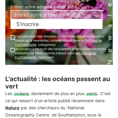
Newsletter
Entrez votre adresse e-mail ici*
S'inscrire
J'accepte que mes données personnelles soient traitées pour
l'envoi de la newsletter, comme indiqué dans la
Politique de
Confidentialité
. (obligatoire)
Je consens à recevoir des newsletters et des communications
marketing de 3Bee, comme indiqué dans la
Politique de
Confidentialité
. (optionnel)
L'actualité : les océans passent au
vert
Les
océans
deviennent de plus en plus
verts
. C'est
ce qui ressort d'un article publié récemment dans
Nature
par des chercheurs du
National
Oceanography Centre
de Southampton, sous la