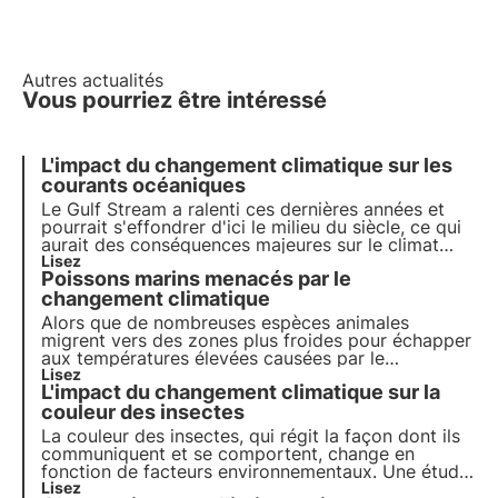
Autres actualités
Vous pourriez être intéressé
L'impact du changement climatique sur les
courants océaniques
Le Gulf Stream a ralenti ces dernières années et
pourrait s'effondrer d'ici le milieu du siècle, ce qui
aurait des conséquences majeures sur le climat
mondial : les précipitations, les vents et les
Lisez
Poissons marins menacés par le
températures seraient affectés.
changement climatique
Alors que de nombreuses espèces animales
migrent vers des zones plus froides pour échapper
aux températures élevées causées par le
changement climatique, cette stratégie
Lisez
L'impact du changement climatique sur la
généralement fructueuse ne semble pas
fonctionner dans le cas des poissons de mer,
couleur des insectes
comme le montre une étude récente.
La couleur des insectes, qui régit la façon dont ils
communiquent et se comportent, change en
fonction de facteurs environnementaux. Une étude
publiée dans Ecology & Evolution examine
Lisez