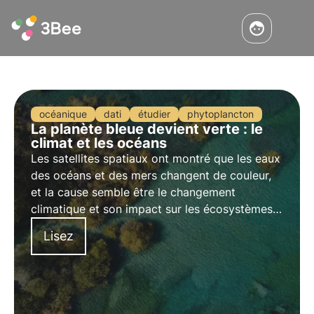
océanique
dati
étudier
phytoplancton
La planète bleue devient verte : le
climat et les océans
Les satellites spatiaux ont montré que les eaux
des océans et des mers changent de couleur,
et la cause semble être le changement
climatique et son impact sur les écosystèmes
végétaux dans les eaux. Découvrez ce
Lisez
phénomène dans cet article.