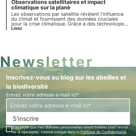
Observations satellitaires et impact
comment le changement climatique affecte ces
couleurs, influençant la communication, la
climatique sur la planè
reproduction et les adaptations physiologiques.
Les observations par satellite révèlent l'influence
du climat et fournissent des données cruciales
pour la crise climatique. Grâce à des technologies
avancées et des collaborations internationales, les
Lisez
satellites surveillent les écosystèmes et la
biodiversité.
Newsletter
Inscrivez-vous au blog sur les abeilles et
la biodiversité
Entrez votre adresse e-mail ici*
S'inscrire
J'accepte que mes données personnelles soient traitées pour l'envoi
de la newsletter, comme indiqué dans la
Politique de Confidentialité
.