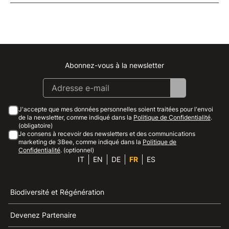
Abonnez-vous à la newsletter
Instagram
Facebook
Linkedin
Youtube
J'accepte que mes données personnelles soient traitées pour l'envoi
de la newsletter, comme indiqué dans la
Politique de Confidentialité
.
(obligatoire)
Je consens à recevoir des newsletters et des communications
marketing de 3Bee, comme indiqué dans la
Politique de
Confidentialité
. (optionnel)
IT
EN
DE
FR
ES
Biodiversité et Régénération
Devenez Partenaire