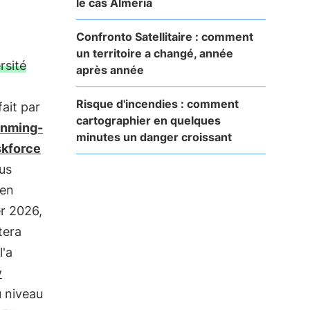
le cas Almería
Confronto Satellitaire : comment
un territoire a changé, année
rsité
après année
Risque d'incendies : comment
fait par
cartographier en quelques
nming-
minutes un danger croissant
skforce
us
 en
er 2026,
tera
l'a
y
u niveau