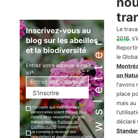
nou
tra
Le trava
Inscrivez-vous au
Newsletter
2016
s'i
blog sur les abeilles
Reportin
et la biodiversité
le Glob
Entrez votre adresse e-mail
Montréa
ici*
on Natu
l'avons 
S'inscrire
place p
mais au
J'accepte que mes données
l'utilis
personnelles soient traitées pour
l'envoi de la newsletter, comme
déclaré
indiqué dans la
Politique de
Confidentialité
. (obligatoire)
Standar
Je consens à recevoir des
newsletters et des communications