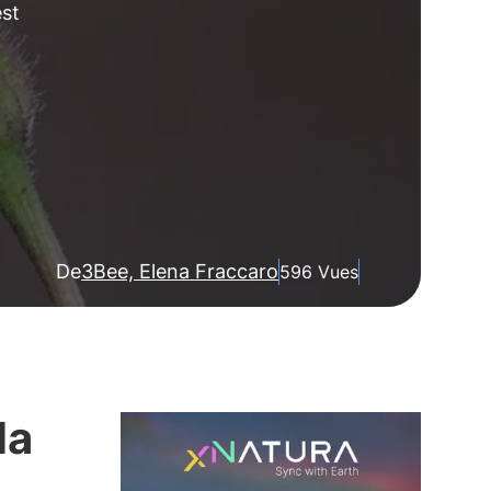
est
De
3Bee, Elena Fraccaro
596 Vues
la