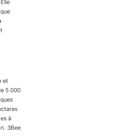
 Elle
aque
a
t
 et
 de 5 000
iques
ectares
nes à
on. 3Bee