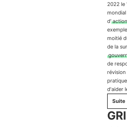
2022 le 
mondial 
d'
action
exemple 
moitié d
de la s
gouver
de respo
révision
pratiqu
d'aider 
Suite
GRI