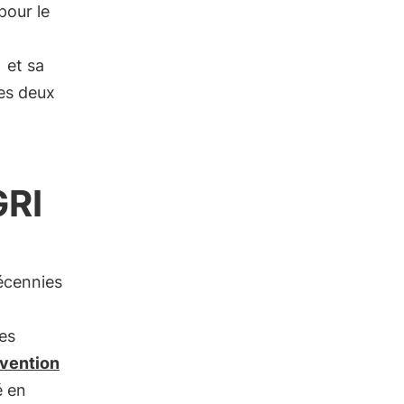
pour le
et sa
es deux
GRI
écennies
es
vention
é en