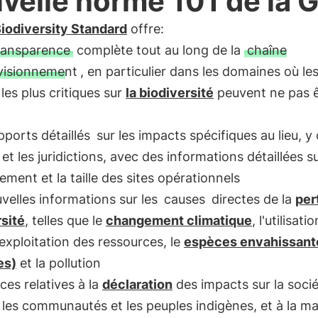
velle norme 101 de la G
iodiversity Standard
offre:
ransparence
complète tout au long de la
chaîne
visionnement
, en particulier dans les domaines où le
les plus critiques sur
la biodiversité
peuvent ne pas ê
pports détaillés
sur les impacts spécifiques au lieu, y
 et les juridictions, avec des informations détaillées s
ement et la taille des sites opérationnels
velles informations sur les
causes
directes de la
per
sité
, telles que le
changement climatique
, l'utilisati
l'exploitation des ressources, le
espèces envahissant
es)
et la pollution
ces relatives à la
déclaration
des impacts sur la socié
les communautés et les peuples indigènes, et à la ma