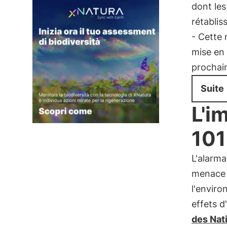
dont les
rétabli
- Cette
mise en 
prochai
Suite
L'i
101
L'alarm
menace 
l'envir
effets 
des Nati