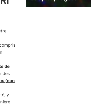
RI
s
tre
 compris
ur
te de
on des
es (non
té, y
nière