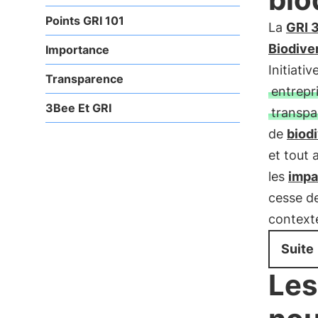
Points GRI 101
La
GRI 3
Biodive
Importance
Initiati
Transparence
entrepr
3Bee Et GRI
transpa
de
biodi
et tout 
les
impa
cesse de
context
Suite
Les