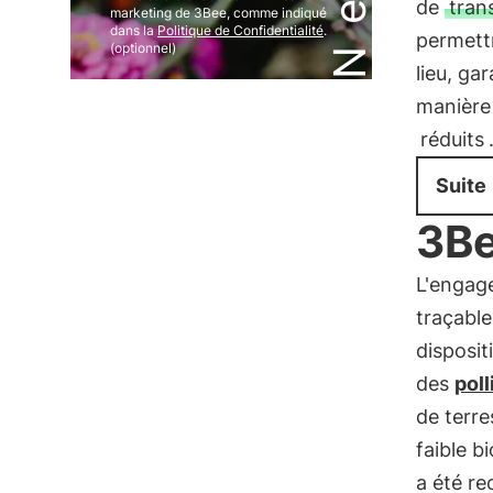
de
tran
marketing de 3Bee, comme indiqué
dans la
Politique de Confidentialité
.
permettr
(optionnel)
lieu, ga
manière
réduits
Suite
3Be
L'engag
traçabl
disposit
des
poll
de terre
faible b
a été r