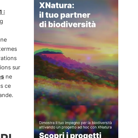
 :
ng
une
 termes
rations
ions sur
es
ne
ns ce
ande.
a