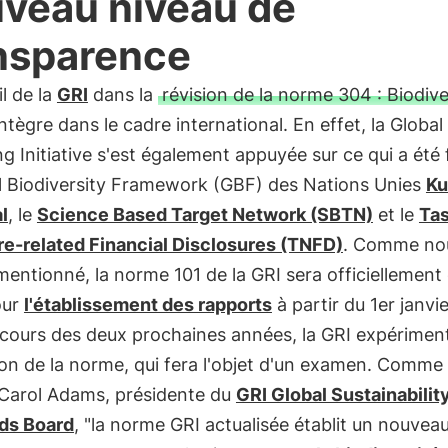
veau niveau de
nsparence
il de la
GRI
dans la
révision de la norme 304 : Biodive
ntègre dans le cadre international. En effet, la Global
g Initiative s'est également appuyée sur ce qui a été 
al Biodiversity Framework (GBF) des Nations Unies
Ku
l
, le
Science Based Target Network (SBTN)
et le
Ta
re-related Financial Disclosures (TNFD)
. Comme no
mentionné, la norme 101 de la GRI sera officiellement
our
l'établissement des rapports
à partir du 1er janvi
 cours des deux prochaines années, la GRI expérimen
ation de la norme, qui fera l'objet d'un examen. Comme 
 Carol Adams, présidente du
GRI Global Sustainabilit
ds Board
, "la norme GRI actualisée établit un nouvea