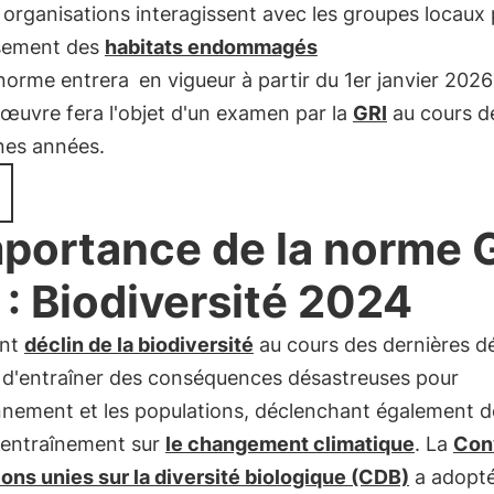
 organisations interagissent avec les groupes locaux 
ssement des
habitats endommagés
 norme entrera
en vigueur à partir du 1er janvier 2026
œuvre fera l'objet d'un examen par la
GRI
au cours d
nes années.
mportance de la norme 
 : Biodiversité 2024
ant
déclin de la biodiversité
au cours des dernières d
d'entraîner des conséquences désastreuses pour
onnement et les populations, déclenchant également d
d'entraînement sur
le changement climatique
. La
Con
ons unies sur la diversité biologique (CDB)
a adopt