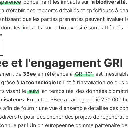
sparence
concernant les impacts sur
la biodiversité
.
a d'établir des rapports détaillés et spécifiques à ch
rantissant que les parties prenantes peuvent évaluer l
 dont les
impacts
sur la biodiversité sont
atténués
e
."
e et l'engagement GRI
ement de
3Bee
en référence à
GRI 101
est mesurable
e grâce à
la technologie IoT
et à l'installation de plus
ifs visant le
suivi
en temps réel des données biométr
inisateurs
. En outre, 3Bee a cartographié 250 000 h
s afin de fournir une vue d'ensemble détaillée des zo
iodiversité pour déclencher des projets de régénérati
econnue par l'Union européenne comme partenaire de