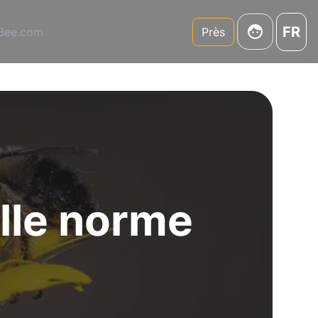
FR
3Bee.com
Près
elle norme