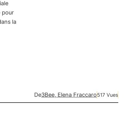
iale
e pour
dans la
De
3Bee, Elena Fraccaro
517 Vues