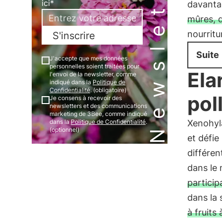
Newsletter
ici*
davantag
mûres, q
nourritu
S'inscrire
Suite
J'accepte que mes données
personnelles soient traitées pour
Elar
l'envoi de la newsletter, comme
indiqué dans la
Politique de
Confidentialité
. (obligatoire)
pol
Je consens à recevoir des
newsletters et des communications
marketing de 3Bee, comme indiqué
dans la
Politique de Confidentialité
.
Xenohyla
(optionnel)
et défie
différe
dans le
particip
dans la
à fruits 