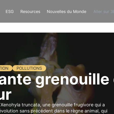
ESG
Resources
Nouvelles du Monde
Aller sur 
TION
POLLUTIONS
ante grenouill
ur
 Xenohyla truncata, une grenouille frugivore qui a
 évolution sans précédent dans le règne animal, qui