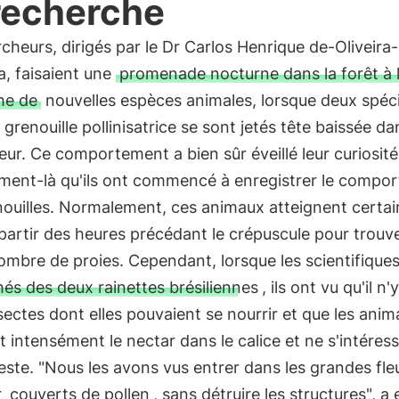
recherche
cheurs, dirigés par le Dr Carlos Henrique de-Oliveira-
, faisaient une
promenade nocturne dans la forêt à 
he de
nouvelles espèces animales, lorsque deux spé
 grenouille pollinisatrice se sont jetés tête baissée da
ur. Ce comportement a bien sûr éveillé leur curiosité 
ment-là qu'ils ont commencé à enregistrer le compo
nouilles. Normalement, ces animaux atteignent certai
 partir des heures précédant le crépuscule pour trouv
mbre de proies. Cependant, lorsque les scientifiques
és des deux rainettes brésiliennes
, ils ont vu qu'il n'
sectes dont elles pouvaient se nourrir et que les ani
t intensément le nectar dans le calice et ne s'intéres
este. "Nous les avons vus entrer dans les grandes fle
r
couverts de pollen
, sans détruire les structures", a