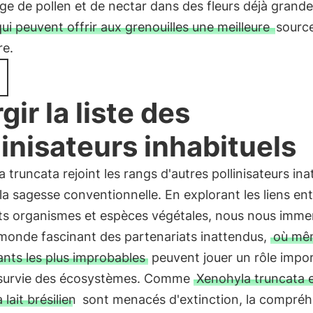
e de pollen et de nectar dans des fleurs déjà grand
ui peuvent offrir aux grenouilles une meilleure
sourc
re.
gir la liste des
linisateurs inhabituels
 truncata rejoint les rangs d'autres pollinisateurs in
 la sagesse conventionnelle. En explorant les liens en
nts organismes et espèces végétales, nous nous imm
 monde fascinant des partenariats inattendus,
où mê
ants les plus improbables
peuvent jouer un rôle impo
 survie des écosystèmes. Comme
Xenohyla truncata e
à lait brésilien
sont menacés d'extinction, la compré