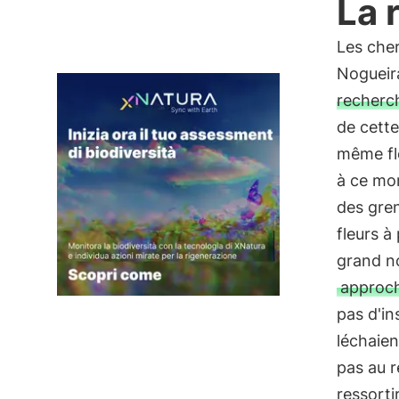
La 
Les cher
Nogueira
recherc
de cette
même fle
à ce mo
des gre
fleurs à
grand no
approch
pas d'in
léchaien
pas au r
ressorti