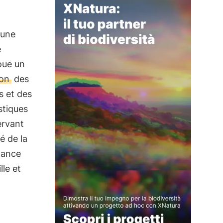
 une
e
oue un
ion
des
s et des
stiques
ervant
é de la
rtance
le et