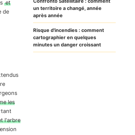
Confronto Satellitaire : comment
es
et
un territoire a changé, année
e de
après année
Risque d'incendies : comment
cartographier en quelques
minutes un danger croissant
attendus
tre
ergeons
me les
rtant
t l'arbre
hension