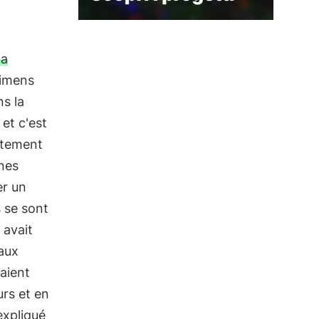
la
cimens
ns la
et c'est
rtement
nes
er un
 se sont
y avait
maux
saient
urs et en
 expliqué