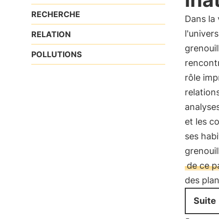
RECHERCHE
Dans la 
l'univer
RELATION
grenouil
POLLUTIONS
rencontr
rôle im
relation
analyses
et les 
ses habi
grenouil
de ce p
des plan
Suite