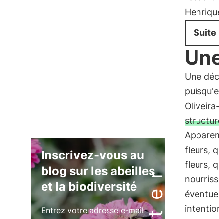
Henriqu
Suite
Une
Une déco
puisqu'e
Oliveira
structur
Apparemm
fleurs, 
Inscrivez-vous au
fleurs, 
blog sur les abeilles
nourriss
et la biodiversité
éventuel
intentio
Entrez votre adresse e-mail