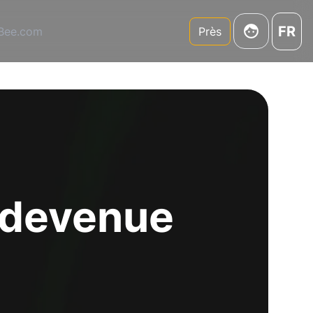
FR
3Bee.com
Près
e devenue