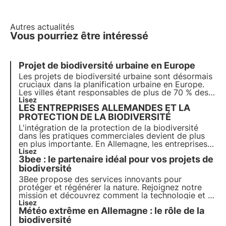
Autres actualités
Vous pourriez être intéressé
Projet de biodiversité urbaine en Europe
Les projets de biodiversité urbaine sont désormais
cruciaux dans la planification urbaine en Europe.
Les villes étant responsables de plus de 70 % des
émissions mondiales de carbone, il est devenu
Lisez
LES ENTREPRISES ALLEMANDES ET LA
essentiel d'intégrer des solutions basées sur la
nature pour réduire l'impact environnemental.
PROTECTION DE LA BIODIVERSITÉ
L'intégration de la protection de la biodiversité
dans les pratiques commerciales devient de plus
en plus importante. En Allemagne, les entreprises
peuvent s'appuyer sur un certain nombre de
Lisez
3bee : le partenaire idéal pour vos projets de
projets, d'initiatives et de partenaires pour établir
de nouvelles normes en matière de comportement
biodiversité
responsable des entreprises.
3Bee propose des services innovants pour
protéger et régénérer la nature. Rejoignez notre
mission et découvrez comment la technologie et la
durabilité se rejoignent pour créer un avenir plus
Lisez
Météo extrême en Allemagne : le rôle de la
vert pour les entreprises et la planète.
biodiversité