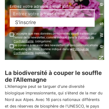
Newsletter
Entrez votre adresse e-mail ici*
S'inscrire
J'accepte que mes données personnelles soient traitées pour
l'envoi de la newsletter, comme indiqué dans la
Politique de
Confidentialité
. (obligatoire)
Je consens à recevoir des newsletters et des communications
marketing de 3Bee, comme indiqué dans la
Politique de
Confidentialité
. (optionnel)
La biodiversité à couper le souffle
de l'Allemagne
L'Allemagne peut se targuer d'une diversité
biologique impressionnante, qui s'étend de la mer du
Nord aux Alpes. Avec 16 parcs nationaux différents
et des réserves de biosphère de l'UNESCO, le pays