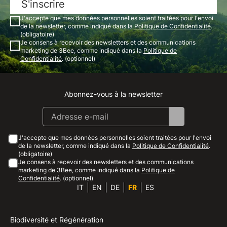
S'inscrire
J'accepte que mes données personnelles soient traitées pour l'envoi
de la newsletter, comme indiqué dans la
Politique de Confidentialité
.
(obligatoire)
Je consens à recevoir des newsletters et des communications
marketing de 3Bee, comme indiqué dans la
Politique de
Confidentialité
. (optionnel)
Abonnez-vous à la newsletter
Instagram
Facebook
Linkedin
Youtube
J'accepte que mes données personnelles soient traitées pour l'envoi
de la newsletter, comme indiqué dans la
Politique de Confidentialité
.
(obligatoire)
Je consens à recevoir des newsletters et des communications
marketing de 3Bee, comme indiqué dans la
Politique de
Confidentialité
. (optionnel)
IT
EN
DE
FR
ES
Biodiversité et Régénération