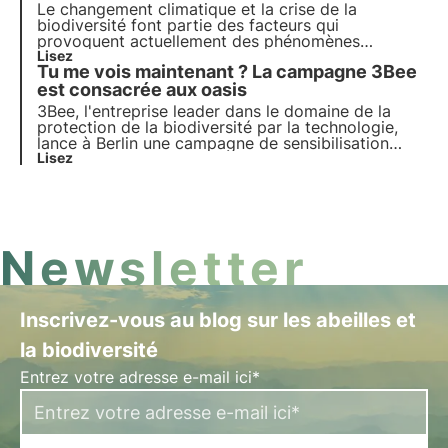
Le changement climatique et la crise de la
biodiversité font partie des facteurs qui
provoquent actuellement des phénomènes
météorologiques extrêmes en Allemagne. Les
Lisez
Tu me vois maintenant ? La campagne 3Bee
causes et les conséquences sont analysées dans
cet article.
est consacrée aux oasis
3Bee, l'entreprise leader dans le domaine de la
protection de la biodiversité par la technologie,
lance à Berlin une campagne de sensibilisation
unique et attrayante pour promouvoir la
Lisez
biodiversité en Allemagne.
Newsletter
Inscrivez-vous au blog sur les abeilles et
la biodiversité
Entrez votre adresse e-mail ici*