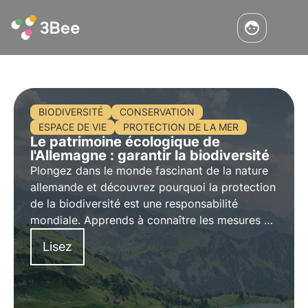
BIODIVERSITÉ
CONSERVATION
ESPACE DE VIE
PROTECTION DE LA MER
Le patrimoine écologique de
l'Allemagne : garantir la biodiversité
Plongez dans le monde fascinant de la nature
allemande et découvrez pourquoi la protection
de la biodiversité est une responsabilité
mondiale. Apprends à connaître les mesures de
conservation des habitats, la protection des
Lisez
océans et le rôle de la recherche dans la
gestion de la biodiversité.