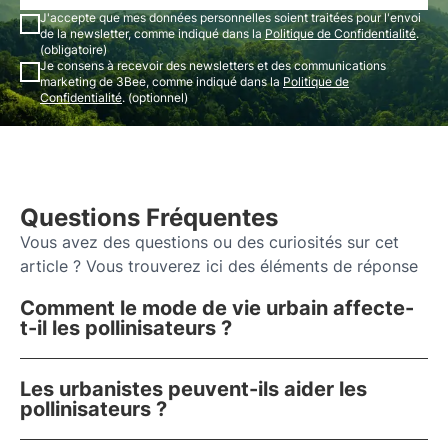
J'accepte que mes données personnelles soient traitées pour l'envoi
de la newsletter, comme indiqué dans la
Politique de Confidentialité
.
(obligatoire)
Je consens à recevoir des newsletters et des communications
marketing de 3Bee, comme indiqué dans la
Politique de
Confidentialité
. (optionnel)
Questions Fréquentes
Vous avez des questions ou des curiosités sur cet
article ? Vous trouverez ici des éléments de réponse
Comment le mode de vie urbain affecte-
t-il les pollinisateurs ?
Les urbanistes peuvent-ils aider les
pollinisateurs ?