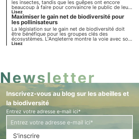
les insectes, tandis que les guêpes ont encore
beaucoup à faire pour convaincre le public de leurs
mérites. Mais ces créatures polyvalentes ne se
Lisez
Maximiser le gain net de biodiversité pour
résument pas à la menace d'une piqûre. Il est
grand temps de changer d'image.
les pollinisateurs
La législation sur le gain net de biodiversité doit
être bénéfique pour les groupes clés des
écosystèmes. L'Angleterre montre la voie avec son
nouveau cadre juridique, mais les plans sont-ils
Lisez
susceptibles de donner aux pollinisateurs le coup
de pouce dont ils ont tant besoin ?
Newsletter
Inscrivez-vous au blog sur les abeilles et
la biodiversité
Entrez votre adresse e-mail ici*
S'inscrire