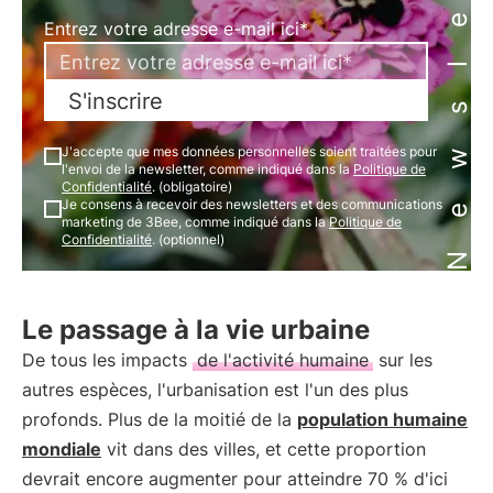
Newsletter
Entrez votre adresse e-mail ici*
S'inscrire
J'accepte que mes données personnelles soient traitées pour
l'envoi de la newsletter, comme indiqué dans la
Politique de
Confidentialité
. (obligatoire)
Je consens à recevoir des newsletters et des communications
marketing de 3Bee, comme indiqué dans la
Politique de
Confidentialité
. (optionnel)
Le passage à la vie urbaine
De tous les impacts
de l'activité humaine
sur les
autres espèces, l'urbanisation est l'un des plus
profonds. Plus de la moitié de la
population humaine
mondiale
vit dans des villes, et cette proportion
devrait encore augmenter pour atteindre 70 % d'ici