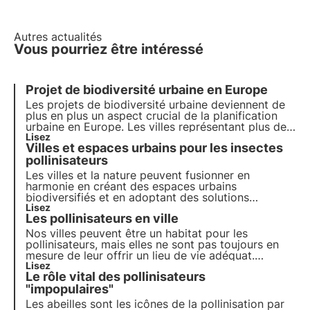
Autres actualités
Vous pourriez être intéressé
Projet de biodiversité urbaine en Europe
Les projets de biodiversité urbaine deviennent de
plus en plus un aspect crucial de la planification
urbaine en Europe. Les villes représentant plus de
70 % des émissions mondiales de carbone, il est
Lisez
Villes et espaces urbains pour les insectes
devenu essentiel d'intégrer des solutions basées
sur la nature pour réduire l'impact des activités
pollinisateurs
humaines sur l'environnement.
Les villes et la nature peuvent fusionner en
harmonie en créant des espaces urbains
biodiversifiés et en adoptant des solutions
innovantes pour aider les abeilles et les papillons à
Lisez
Les pollinisateurs en ville
prospérer dans les environnements urbains.
Découvrez dans cet article comment les villes
Nos villes peuvent être un habitat pour les
peuvent devenir des refuges vitaux pour les
pollinisateurs, mais elles ne sont pas toujours en
pollinisateurs.
mesure de leur offrir un lieu de vie adéquat.
Comment évaluer leur état de santé dans les
Lisez
Le rôle vital des pollinisateurs
écosystèmes urbains ? Et si oui, comment
intervenir pour les protéger ?
"impopulaires"
Les abeilles sont les icônes de la pollinisation par