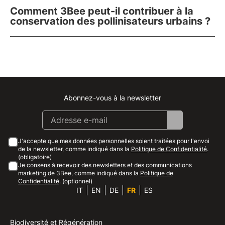
Comment 3Bee peut-il contribuer à la
conservation des pollinisateurs urbains ?
Abonnez-vous à la newsletter
Instagram
Facebook
Linkedin
Youtube
J'accepte que mes données personnelles soient traitées pour l'envoi
de la newsletter, comme indiqué dans la
Politique de Confidentialité
.
(obligatoire)
Je consens à recevoir des newsletters et des communications
marketing de 3Bee, comme indiqué dans la
Politique de
Confidentialité
. (optionnel)
IT
EN
DE
FR
ES
Biodiversité et Régénération