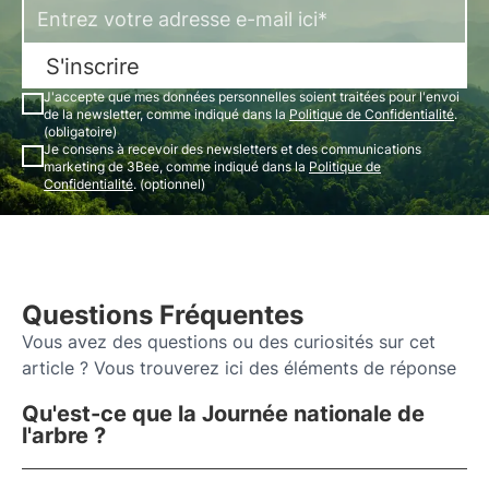
S'inscrire
J'accepte que mes données personnelles soient traitées pour l'envoi
de la newsletter, comme indiqué dans la
Politique de Confidentialité
.
(obligatoire)
Je consens à recevoir des newsletters et des communications
marketing de 3Bee, comme indiqué dans la
Politique de
Confidentialité
. (optionnel)
Questions Fréquentes
Vous avez des questions ou des curiosités sur cet
article ? Vous trouverez ici des éléments de réponse
Qu'est-ce que la Journée nationale de
l'arbre ?