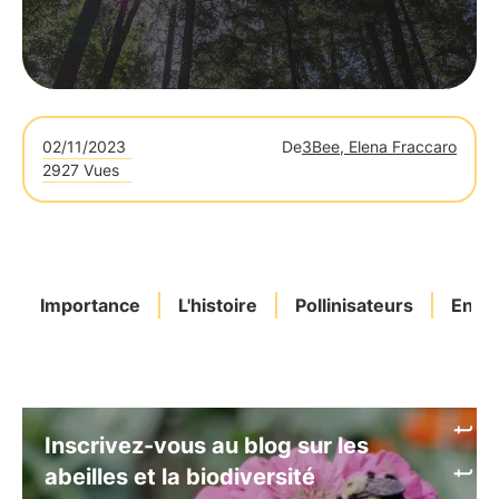
02/11/2023
De
3Bee, Elena Fraccaro
2927 Vues
Importance
L'histoire
Pollinisateurs
Enga
Inscrivez-vous au blog sur les
abeilles et la biodiversité