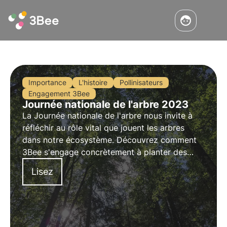
Importance
L'histoire
Pollinisateurs
Engagement 3Bee
Journée nationale de l'arbre 2023
La Journée nationale de l'arbre nous invite à
réfléchir au rôle vital que jouent les arbres
dans notre écosystème. Découvrez comment
3Bee s'engage concrètement à planter des
arbres nectarifères pour fournir de la nourriture
Lisez
aux insectes pollinisateurs et régénérer la
biodiversité.