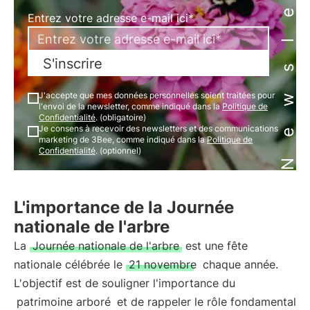
Newsletter
Entrez votre adresse e-mail ici*
S'inscrire
J'accepte que mes données personnelles soient traitées pour
l'envoi de la newsletter, comme indiqué dans la
Politique de
Confidentialité
. (obligatoire)
Je consens à recevoir des newsletters et des communications
marketing de 3Bee, comme indiqué dans la
Politique de
Confidentialité
. (optionnel)
L'importance de la Journée
nationale de l'arbre
La
Journée nationale de l'arbre
est une fête
nationale célébrée le
21 novembre
chaque année.
L'objectif est de souligner l'importance du
patrimoine arboré
et de rappeler le rôle fondamental