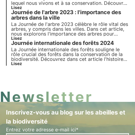
lequel nous vivons et à sa conservation. Découvrez
comment 3Bee s'engage concrètement dans la
Lisez
Journée de l'arbre 2023 : l'importance des
régénération des habitats urbains et naturels avec
les Oasis de biodiversité, à l'occasion de la
arbres dans la ville
Journée mondiale de l'habitat.
La Journée de l'arbre 2023 célèbre le rôle vital des
arbres, y compris dans les villes. Dans cet article,
nous explorons l'importance des arbres pour
l'écosystème urbain, les avantages pour la
Lisez
Journée internationale des forêts 2024
biodiversité et les initiatives innovantes telles que
les oasis de biodiversité de 3Bee pour un avenir
La Journée internationale des forêts souligne le
plus vert et biodiversifié.
rôle crucial des forêts dans la conservation de la
biodiversité. Découvrez dans cet article l'histoire
de la Journée mondiale des forêts, le thème de
Lisez
2024 et l'engagement de 3Bee à planter des forêts
nectarifères.
Newsletter
Inscrivez-vous au blog sur les abeilles et
la biodiversité
Entrez votre adresse e-mail ici*