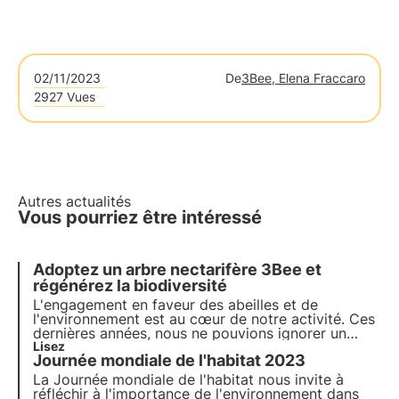
02/11/2023
De
3Bee, Elena Fraccaro
2927 Vues
Autres actualités
Vous pourriez être intéressé
Adoptez un arbre nectarifère 3Bee et
régénérez la biodiversité
L'engagement en faveur des abeilles et de
l'environnement est au cœur de notre activité. Ces
dernières années, nous ne pouvions ignorer un
facteur clé : la diminution des habitats naturels.
Lisez
Journée mondiale de l'habitat 2023
Nous avons trouvé un moyen d'intervenir en
donnant la possibilité d'adopter un arbre
La Journée mondiale de l'habitat nous invite à
nectarifère.
réfléchir à l'importance de l'environnement dans