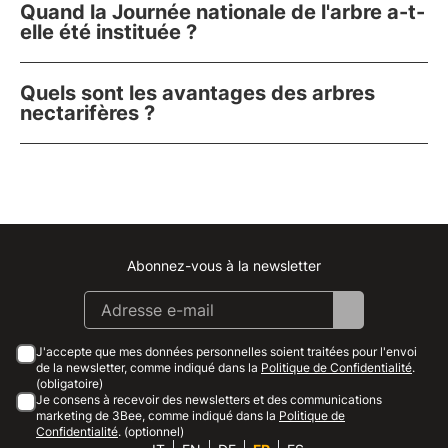
Quand la Journée nationale de l'arbre a-t-
elle été instituée ?
Quels sont les avantages des arbres
nectarifères ?
Abonnez-vous à la newsletter
Instagram
Facebook
Linkedin
Youtube
J'accepte que mes données personnelles soient traitées pour l'envoi
de la newsletter, comme indiqué dans la
Politique de Confidentialité
.
(obligatoire)
Je consens à recevoir des newsletters et des communications
marketing de 3Bee, comme indiqué dans la
Politique de
Confidentialité
. (optionnel)