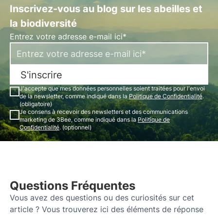
Inscrivez-vous au blog sur les abeilles et
la biodiversité
Entrez votre adresse e-mail ici*
S'inscrire
J'accepte que mes données personnelles soient traitées pour l'envoi
de la newsletter, comme indiqué dans la
Politique de Confidentialité
.
(obligatoire)
Je consens à recevoir des newsletters et des communications
marketing de 3Bee, comme indiqué dans la
Politique de
Confidentialité
. (optionnel)
Questions Fréquentes
Vous avez des questions ou des curiosités sur cet
article ? Vous trouverez ici des éléments de réponse