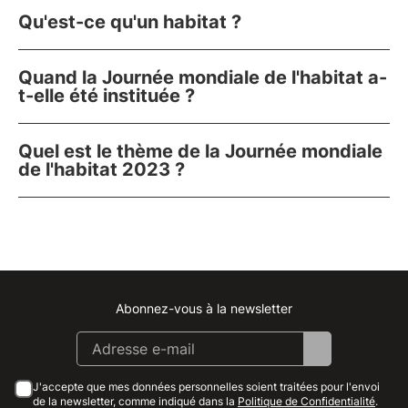
Qu'est-ce qu'un habitat ?
Quand la Journée mondiale de l'habitat a-
t-elle été instituée ?
Quel est le thème de la Journée mondiale
de l'habitat 2023 ?
Abonnez-vous à la newsletter
Instagram
Facebook
Linkedin
Youtube
J'accepte que mes données personnelles soient traitées pour l'envoi
de la newsletter, comme indiqué dans la
Politique de Confidentialité
.