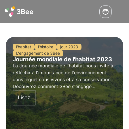
l'habitat
l'histoire
jour 2023
L'engagement de 3Bee
Journée mondiale de l'habitat 2023
La Journée mondiale de l'habitat nous invite à
réfléchir à l'importance de l'environnement
dans lequel nous vivons et à sa conservation.
Découvrez comment 3Bee s'engage
concrètement dans la régénération des
Lisez
habitats urbains et naturels avec les Oasis de
biodiversité, à l'occasion de la Journée
mondiale de l'habitat.