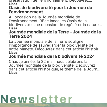
préservation de l'environnement. Découvrez
comment
Lisez
3Bee
s'engage concrètement en faveur
Oasis de biodiversité pour la Journée de
de la conservation de l'environnement et de la
protection de la biodiversité à l'occasion de cette
l'environnement
journée mondiale
À l'occasion de la Journée mondiale de
l'environnement, 3Bee lance les
Oasis de la
biodiversité
: une occasion de
régénérer la nature
et de préserver les pollinisateurs
Lisez
. Rejoignez-nous
Journée mondiale de la Terre - Journée de la
et découvrez comment notre mission allie
technologie de pointe
Terre 2024
et engagement
environnemental.
La Journée mondiale de la Terre souligne
l'importance de sauvegarder la biodiversité de
notre planète. Découvrez dans cet article l'histoire
de la Journée de la Terre, le thème de 2024 et
Lisez
Journée mondiale de la biodiversité 2024
l'engagement de 3Bee dans la surveillance et la
protection des insectes pollinisateurs.
Chaque année, le 22 mai, nous célébrons la
Journée mondiale de la biodiversité. Découvrez
dans cet article l'historique, le thème de la Journée
2024 et l'engagement de 3Bee dans la
Lisez
surveillance, la protection et la régénération de la
biodiversité.
Newsletter