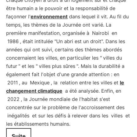
chaque citoyen a droit à un logement sûr et chaque
être humain a le pouvoir et la responsabilité de
façonner l'
environnement
dans lequel il vit. Au fil du
temps, les thèmes de la Journée ont varié. La
première manifestation, organisée à
Nairobi
en
1986
, était intitulée "Un abri est un droit". Dans les
années qui ont suivi, certains des thèmes abordés
concernaient les villes, en particulier les "
villes du
futur
" et les "
villes plus sûres
". Mais la durabilité a
également fait l'objet d'une grande attention : en
2011
, au
Mexique
, la
relation entre les villes et
le
changement climatique
a été analysée. Enfin, en
2022
, la Journée mondiale de l'habitat s'est
concentrée sur le problème de l'accroissement des
inégalités
et sur les défis à relever dans les
villes
et
les établissements humains.
Suite