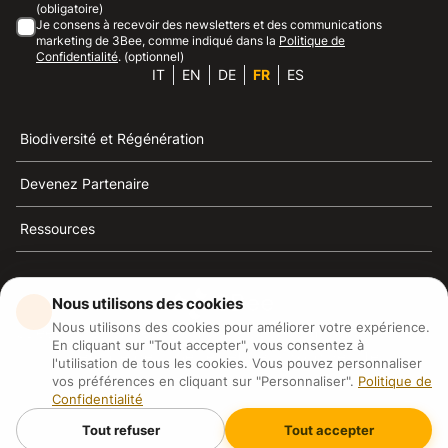
(obligatoire)
Je consens à recevoir des newsletters et des communications
marketing de 3Bee, comme indiqué dans la
Politique de
Confidentialité
. (optionnel)
IT
EN
DE
FR
ES
Biodiversité et Régénération
Devenez Partenaire
Ressources
Nous utilisons des cookies
Nous utilisons des cookies pour améliorer votre expérience.
3Bee est la référence du développement durable, de la
En cliquant sur "Tout accepter", vous consentez à
défense des abeilles et de la biodiversité
l'utilisation de tous les cookies. Vous pouvez personnaliser
vos préférences en cliquant sur "Personnaliser".
Politique de
Confidentialité
3Bee S.R.L Via Pastrengo 14, 20159, Milano (MI)
P.IVA: IT09711590969
Tout refuser
Tout accepter
3Bee GmbHSede legale: Oranienburger Straße 23, 10178
BerlinHR number: 256594