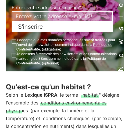
Newsletter
Entrez votre adresse e-mail ici*
S'inscrire
J'accepte que mes données personnelles soient traitées pour
l'envoi de la newsletter, comme indiqué dans la
Politique de
Confidentialité
. (obligatoire)
Je consens à recevoir des newsletters et des communications
marketing de 3Bee, comme indiqué dans la
Politique de
Confidentialité
. (optionnel)
Qu'est-ce qu'un habitat ?
Selon le
Lexique ISPRA
, le terme "
habitat
" désigne
l'ensemble des
conditions environnementales
physiques
(par exemple, la lumière et la
température) et
conditions chimiques
(par exemple,
la concentration en nutriments) dans lesquelles un