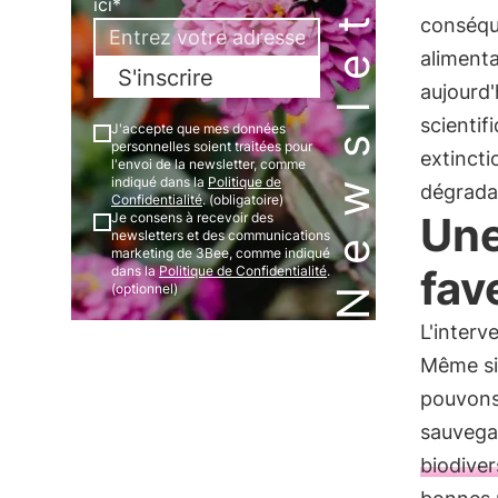
Newsletter
ici*
conséqu
alimenta
S'inscrire
aujourd
scientif
J'accepte que mes données
personnelles soient traitées pour
extincti
l'envoi de la newsletter, comme
indiqué dans la
Politique de
dégradat
Confidentialité
. (obligatoire)
Une
Je consens à recevoir des
newsletters et des communications
marketing de 3Bee, comme indiqué
fav
dans la
Politique de Confidentialité
.
(optionnel)
L'interv
Même si
pouvons 
sauvega
biodiver