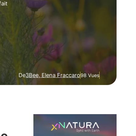
fait
De
3Bee, Elena Fraccaro
98 Vues
se