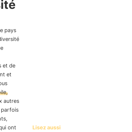
ité
 le pays
iversité
re
 et de
nt et
ous
ile,
x autres
 parfois
ts,
Lisez aussi
qui ont