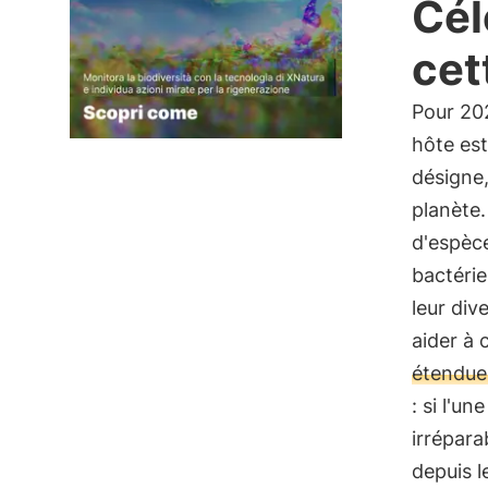
Cél
cet
Pour 202
hôte est
désigne,
planète.
d'espèc
bactérie
leur div
aider à 
étendue
: si l'
irrépara
depuis l