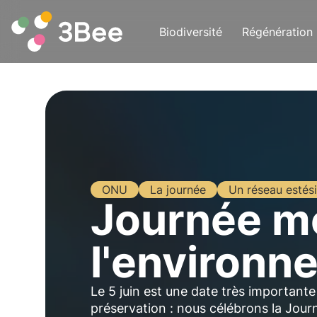
Biodiversité
Régénération
ONU
La journée
Un réseau estés
Journée m
l'environ
Le 5 juin est une date très importante
préservation : nous célébrons la Jour