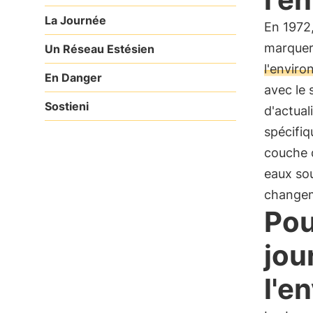
La Journée
En 1972,
marquer
Un Réseau Estésien
l'envir
En Danger
avec le 
Sostieni
d'actual
spécifiq
couche 
eaux sou
changem
Pou
jou
l'e