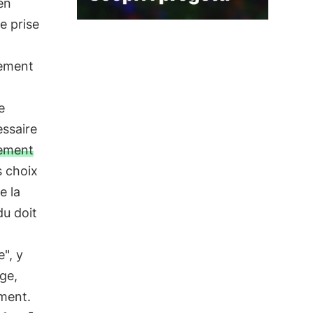
en
e prise
gement
e
essaire
ement
s choix
e la
du doit
", y
âge,
ement.