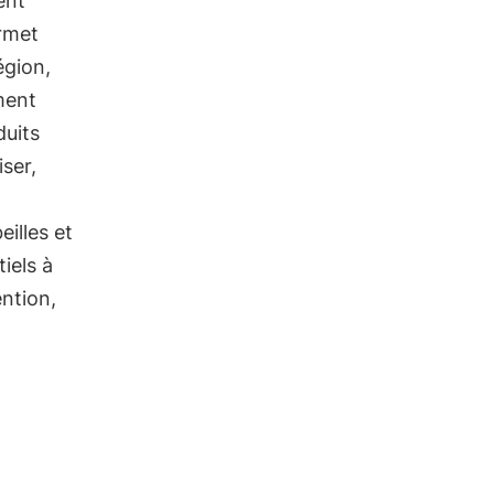
ent
rmet
égion,
ment
duits
iser,
eilles et
tiels à
ention,