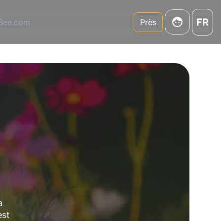
FR
3Bee.com
Près
a
est