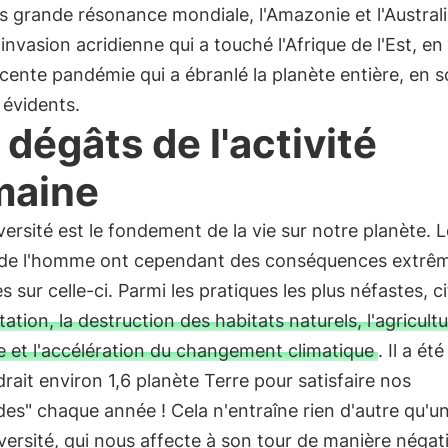
us grande résonance mondiale, l'Amazonie et l'Australi
l'invasion acridienne qui a touché l'Afrique de l'Est, e
écente pandémie qui a ébranlé la planète entière, en 
 évidents.
 dégâts de l'activité
maine
versité est le fondement de la vie sur notre planète. 
 de l'homme ont cependant des conséquences extr
s sur celle-ci. Parmi les pratiques les plus néfastes, c
ation, la destruction des habitats naturels, l'agricult
e et l'accélération du changement climatique
. Il a ét
udrait environ 1,6 planète Terre pour satisfaire nos
s" chaque année ! Cela n'entraîne rien d'autre qu'u
versité, qui nous affecte à son tour de manière négat