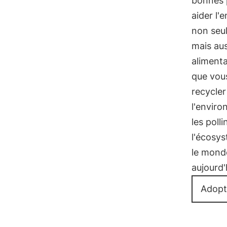
bonnes p
aider l
non seul
mais aus
alimenta
que vous
recycler
l'envir
les polli
l'écosys
le monde
aujourd'
Adopt