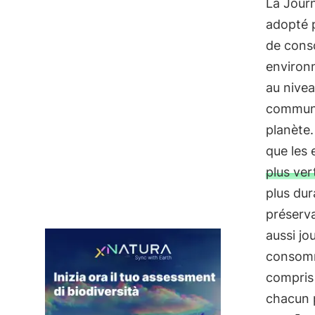
La Jour
adopté p
de consc
environn
au nivea
communa
planète.
que les 
plus ver
plus dur
préserva
aussi jo
consomm
compris 
chacun p