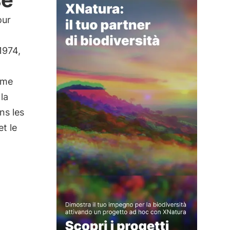
our
1974,
ème
la
ns les
t le