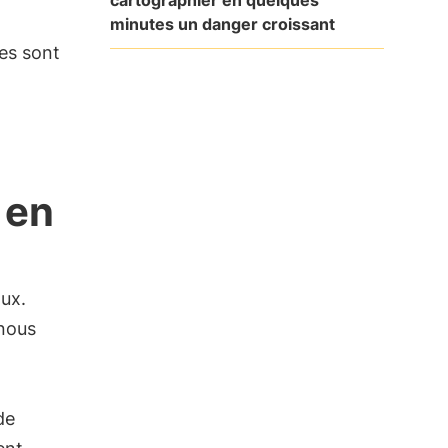
minutes un danger croissant
tes sont
 en
aux.
nous
de