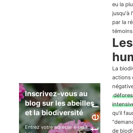
eu la pl
jusqu'à 
par la r
témoins
Les
hu
La biodi
actions
négative
Inscrivez-vous au
déforest
blog sur les abeilles
intensiv
et la biodiversité
qu'il fa
"demande
Entrez votre adresse e-mail
de biodi