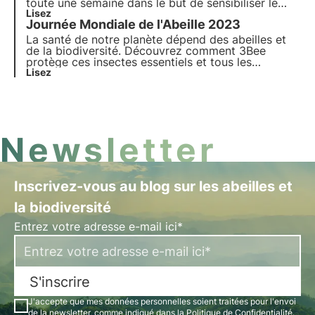
toute une semaine dans le but de sensibiliser le
plus grand nombre à l'importance des enjeux
Lisez
Journée Mondiale de l'Abeille 2023
fondamentaux liés à la sauvegarde de la planète et
au maintien de la biodiversité.
La santé de notre planète dépend des abeilles et
de la biodiversité. Découvrez comment 3Bee
protège ces insectes essentiels et tous les
pollinisateurs à l'occasion de la Journée mondiale
Lisez
de l'abeille 2023.
Newsletter
Inscrivez-vous au blog sur les abeilles et
la biodiversité
Entrez votre adresse e-mail ici*
S'inscrire
J'accepte que mes données personnelles soient traitées pour l'envoi
de la newsletter, comme indiqué dans la
Politique de Confidentialité
.