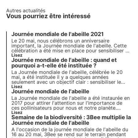
Autres actualités
Vous pourriez être intéressé
Journée mondiale de l'abeille
2021
Le
20 mai
, nous célébrons un anniversaire
important, la Journée mondiale de l'abeille. Cette
célébration a été mise en place pour sensibiliser à
l'importance des pollinisateurs pour notre planète
Lisez
Journée mondiale de l'abeille : quand et
et nos vies, ainsi qu'aux dangers auxquels ils sont
confrontés quotidiennement.
pourquoi a-t-elle été instituée ?
La Journée mondiale de l'abeille, célébrée le 20
mai, a été instituée il y a quelques années
seulement avec un objectif clair : sensibiliser le
monde à l'importance des pollinisateurs et à leur
Lisez
Journée mondiale de l'abeille
rôle dans le développement durable.
La Journée mondiale de l'abeille a été instaurée en
2017 pour attirer l'attention sur l'importance de
ces pollinisateurs pour nous et notre planète.
Pendant des années, les abeilles ont
Lisez
Semaine de la biodiversité : 3Bee multiplie la
silencieusement contribué à notre bien-être, mais
au cours des dernières décennies, leur bien-être
Journée mondiale de l'abeille
est de plus en plus menacé.
A l'occasion de la journée mondiale de l'abeille du
16 au 20 mai, 3Bee se rend sur le terrain pendant