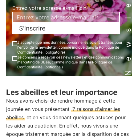
Newsletter
Entrez votre adresse e-mail ici*
S'inscrire
J'accepte que mes données personnelles soient traitées pour
l'envoi de la newsletter, comme indiqué dans la
Politique de
Confidentialité
. (obligatoire)
Je consens à recevoir des newsletters et des communications
marketing de 3Bee, comme indiqué dans la
Politique de
Confidentialité
. (optionnel)
Les abeilles et leur importance
Nous avons choisi de rendre hommage à cette
journée en vous présentant
7 raisons d'aimer les
abeilles
et en vous donnant quelques astuces pour
les aider au quotidien. En effet, nous vivons une
époque tristement marquée par la disparition de ces