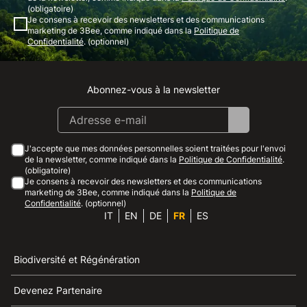
(obligatoire)
Je consens à recevoir des newsletters et des communications
marketing de 3Bee, comme indiqué dans la
Politique de
Confidentialité
. (optionnel)
Abonnez-vous à la newsletter
Instagram
Facebook
Linkedin
Youtube
J'accepte que mes données personnelles soient traitées pour l'envoi
de la newsletter, comme indiqué dans la
Politique de Confidentialité
.
(obligatoire)
Je consens à recevoir des newsletters et des communications
marketing de 3Bee, comme indiqué dans la
Politique de
Confidentialité
. (optionnel)
IT
EN
DE
FR
ES
Biodiversité et Régénération
Devenez Partenaire