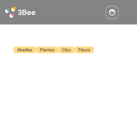
Abeilles
Plantes
Cibo
Fleurs
Journée mondiale de l'abeille - 7
raisons d'aimer les abeilles
Enfin, les abeilles ont elles aussi une journée
qui leur est consacrée. Le 20 mai a été choisi
comme "Journée mondiale de l'abeille" et sera
célébré dans le monde entier pour la première
fois. L'Assemblée générale des Nations unies a
Lisez
adopté la résolution désignant cette date
comme la date officielle de la Journée de
l'abeille.