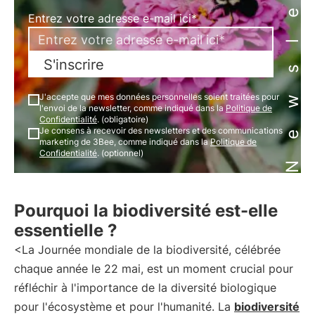
Newsletter
Entrez votre adresse e-mail ici*
S'inscrire
J'accepte que mes données personnelles soient traitées pour
l'envoi de la newsletter, comme indiqué dans la
Politique de
Confidentialité
. (obligatoire)
Je consens à recevoir des newsletters et des communications
marketing de 3Bee, comme indiqué dans la
Politique de
Confidentialité
. (optionnel)
Pourquoi la biodiversité est-elle
essentielle ?
<La Journée mondiale de la biodiversité, célébrée
chaque année le 22 mai, est un moment crucial pour
réfléchir à l'importance de la diversité biologique
pour l'écosystème et pour l'humanité. La
biodiversité