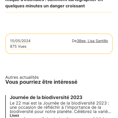
quelques minutes un danger croissant
15/05/2024
De
3Bee, Lisa Santillo
875 Vues
Autres actualités
Vous pourriez être intéressé
Journée de la biodiversité 2023
Le 22 mai est la Journée de la biodiversité 2023 :
une occasion de réfléchir à l'importance de la
biodiversité pour notre planète. Célébrez la variété
de la vie sur Terre ! Lisez notre article pour en
Lisez