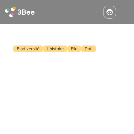
Biodiversité
L'histoire
Elle
Dati
Journée mondiale de la biodiversité
2024
Chaque année, le 22 mai, nous célébrons la
Journée mondiale de la biodiversité.
Découvrez dans cet article l'historique, le
thème de la Journée 2024 et l'engagement de
3Bee dans la surveillance, la protection et la
Lisez
régénération de la biodiversité.