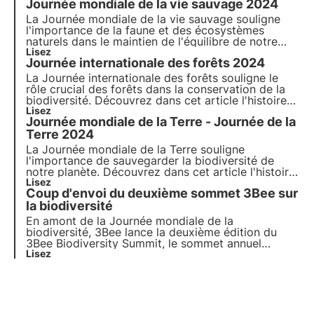
Journée mondiale de la vie sauvage 2024
savoir plus.
La Journée mondiale de la vie sauvage souligne
l'importance de la faune et des écosystèmes
naturels dans le maintien de l'équilibre de notre
planète. Découvrez dans cet article l'histoire de la
Lisez
Journée internationale des forêts 2024
Journée mondiale de la vie sauvage, le thème de
2024 et l'engagement de 3Bee dans la surveillance
La Journée internationale des forêts souligne le
et la régénération de la biodiversité.
rôle crucial des forêts dans la conservation de la
biodiversité. Découvrez dans cet article l'histoire
de la Journée mondiale des forêts, le thème de
Lisez
Journée mondiale de la Terre - Journée de la
2024 et l'engagement de 3Bee à planter des forêts
nectarifères.
Terre 2024
La Journée mondiale de la Terre souligne
l'importance de sauvegarder la biodiversité de
notre planète. Découvrez dans cet article l'histoire
de la Journée de la Terre, le thème de 2024 et
Lisez
Coup d'envoi du deuxième sommet 3Bee sur
l'engagement de 3Bee dans la surveillance et la
protection des insectes pollinisateurs.
la biodiversité
En amont de la Journée mondiale de la
biodiversité, 3Bee lance la deuxième édition du
3Bee Biodiversity Summit, le sommet annuel
entièrement dédié à la biodiversité qui se tiendra le
Lisez
21 mai 2024 à Milan. Découvrez le programme, les
activités et les modalités de participation.