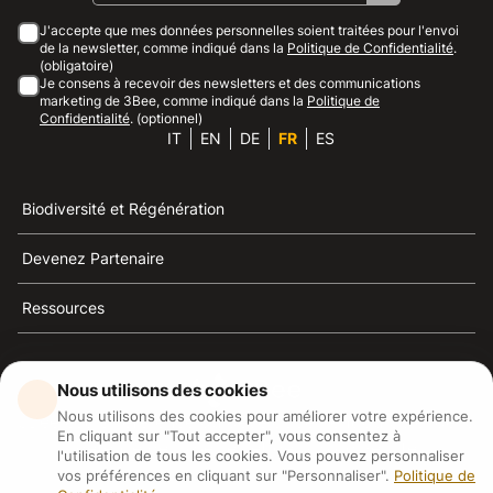
J'accepte que mes données personnelles soient traitées pour l'envoi
de la newsletter, comme indiqué dans la
Politique de Confidentialité
.
(obligatoire)
Je consens à recevoir des newsletters et des communications
marketing de 3Bee, comme indiqué dans la
Politique de
Confidentialité
. (optionnel)
IT
EN
DE
FR
ES
Biodiversité et Régénération
Devenez Partenaire
Ressources
Nous utilisons des cookies
Nous utilisons des cookies pour améliorer votre expérience.
3Bee est la référence du développement durable, de la
En cliquant sur "Tout accepter", vous consentez à
défense des abeilles et de la biodiversité
l'utilisation de tous les cookies. Vous pouvez personnaliser
vos préférences en cliquant sur "Personnaliser".
Politique de