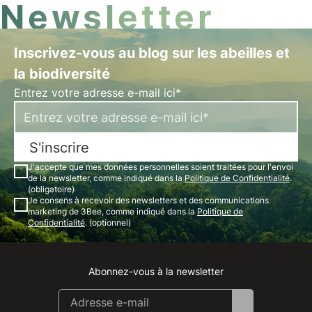
Newsletter
Inscrivez-vous au blog sur les abeilles et
la biodiversité
Entrez votre adresse e-mail ici*
S'inscrire
J'accepte que mes données personnelles soient traitées pour l'envoi
de la newsletter, comme indiqué dans la
Politique de Confidentialité
.
(obligatoire)
Je consens à recevoir des newsletters et des communications
marketing de 3Bee, comme indiqué dans la
Politique de
Confidentialité
. (optionnel)
Abonnez-vous à la newsletter
Instagram
Facebook
Linkedin
Youtube