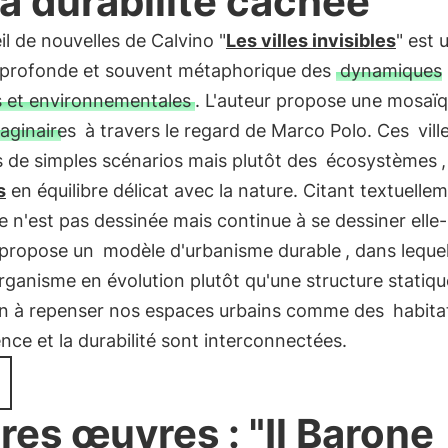
la durabilité cachée
il de nouvelles de Calvino "
Les villes invisibles
" est 
 profonde et souvent métaphorique des
dynamiques
s et environnementales
. L'auteur propose une mosaï
maginaires
à travers le regard de Marco Polo. Ces
vill
 de simples scénarios mais plutôt des
écosystèmes
s
en équilibre délicat avec la nature. Citant textuelle
le n'est pas dessinée mais continue à se dessiner ell
 propose un
modèle d'urbanisme durable
, dans lequel 
rganisme en évolution plutôt qu'une structure statiq
ion à repenser nos espaces urbains comme des
habita
nce et la durabilité sont interconnectées.
res œuvres : "Il Barone