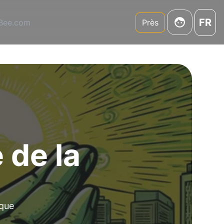
FR
3Bee.com
Près
 de la
ique