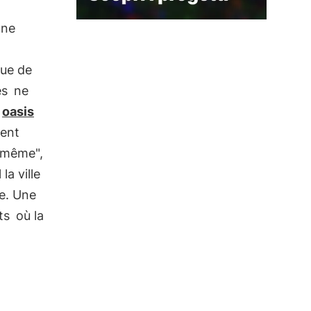
une
que de
es
ne
,
oasis
ment
e-même",
la ville
ue. Une
ts
où la