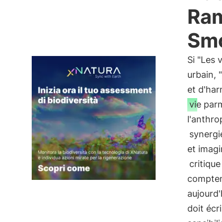
Ram
Smo
Si "Les 
urbain, "
et d'ha
vie parm
l'anthro
synergi
et imagi
critique
compten
aujourd'
doit écri