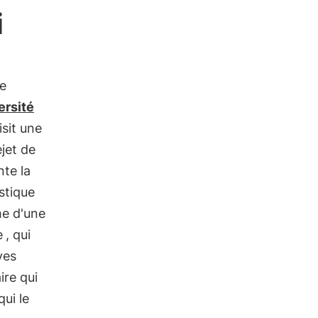
i
ce
ersité
isit une
jet de
nte la
stique
me d'une
e
, qui
ves
ire qui
qui le