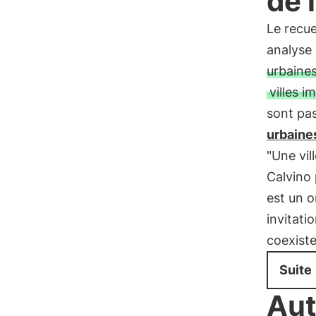
de 
Le recue
analyse
urbaine
villes i
sont pas
urbaine
"Une vil
Calvino
est un o
invitat
coexiste
Suite
Aut