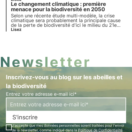
Le changement climatique : première
quatrième épisode consacré à l'inondation
dévastatrice qui s'est produite à l'été 2023 en
menace pour la biodiversité en 2050
Émilie-Romagne.
Selon une récente étude multi-modèle, la crise
climatique sera probablement la principale cause
de la perte de biodiversité d'ici le milieu du 21e
siècle. En savoir plus sur les causes de la perte de
Lisez
biodiversité.
Newsletter
Inscrivez-vous au blog sur les abeilles et
la biodiversité
Entrez votre adresse e-mail ici*
S'inscrire
J'accepte que mes données personnelles soient traitées pour l'envoi
de la newsletter, comme indiqué dans la
Politique de Confidentialité
.