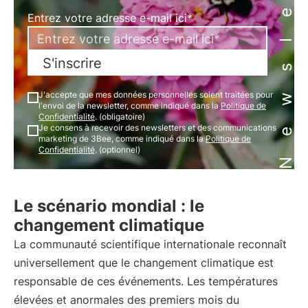
Newsletter
Entrez votre adresse e-mail ici*
S'inscrire
J'accepte que mes données personnelles soient traitées pour
l'envoi de la newsletter, comme indiqué dans la
Politique de
Confidentialité
. (obligatoire)
Je consens à recevoir des newsletters et des communications
marketing de 3Bee, comme indiqué dans la
Politique de
Confidentialité
. (optionnel)
Le scénario mondial : le
changement climatique
La communauté scientifique internationale reconnaît
universellement que le changement climatique est
responsable de ces événements. Les températures
élevées et anormales des premiers mois du