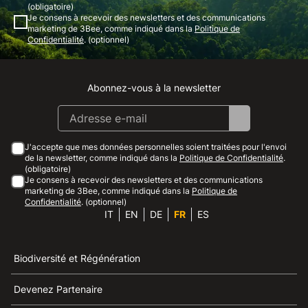
(obligatoire)
Je consens à recevoir des newsletters et des communications
marketing de 3Bee, comme indiqué dans la
Politique de
Confidentialité
. (optionnel)
Abonnez-vous à la newsletter
Instagram
Facebook
Linkedin
Youtube
J'accepte que mes données personnelles soient traitées pour l'envoi
de la newsletter, comme indiqué dans la
Politique de Confidentialité
.
(obligatoire)
Je consens à recevoir des newsletters et des communications
marketing de 3Bee, comme indiqué dans la
Politique de
Confidentialité
. (optionnel)
IT
EN
DE
FR
ES
Biodiversité et Régénération
Devenez Partenaire