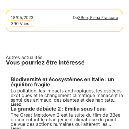
18/05/2023
De
3Bee, Elena Fraccaro
390 Vues
Autres actualités
Vous pourriez être intéressé
Biodiversité et écosystèmes en Italie : un
équilibre fragile
La pollution, les impacts anthropiques, les espèces
exotiques et le changement climatique menacent la
santé des animaux, des plantes et des habitats
dans lesquels ils vivent. Le programme des Nations
Lisez
La grande débâcle 2 : Emilia sous l'eau
unies pour 2030 appelle à la protection et à la
restauration. Mais il est nécessaire d'agir
The Great Meltdown 2 est la suite du film de 3Bee
rapidement.
documentant le changement climatique du point
de vue des actions humaines qui altèrent les
écosystèmes et la biodiversité. Découvrez le
Lisez