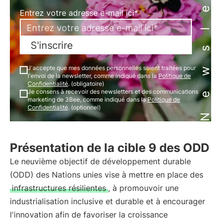
Newsletter
Entrez votre adresse e-mail ici*
S'inscrire
J'accepte que mes données personnelles soient traitées pour
l'envoi de la newsletter, comme indiqué dans la
Politique de
Confidentialité
. (obligatoire)
Je consens à recevoir des newsletters et des communications
marketing de 3Bee, comme indiqué dans la
Politique de
Confidentialité
. (optionnel)
Présentation de la cible 9 des ODD
Le neuvième objectif de développement durable
(ODD) des Nations unies vise à mettre en place des
infrastructures résilientes
, à promouvoir une
industrialisation inclusive et durable et à encourager
l'innovation afin de favoriser la croissance