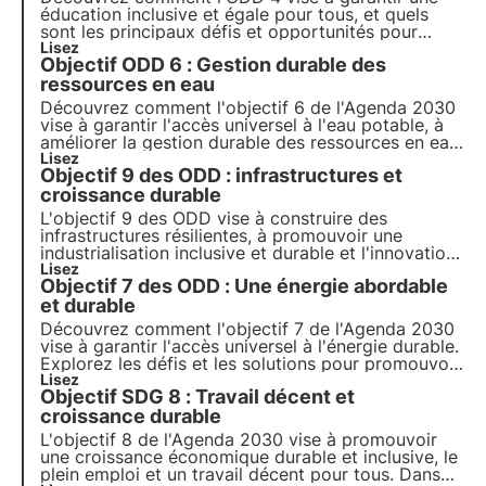
éducation inclusive et égale pour tous, et quels
sont les principaux défis et opportunités pour
atteindre cet objectif. Découvrez également
Lisez
Objectif ODD 6 : Gestion durable des
comment 3Bee promeut l'éducation à
l'environnement et la formation continue des
ressources en eau
adultes.
Découvrez comment l'objectif 6 de l'Agenda 2030
vise à garantir l'accès universel à l'eau potable, à
améliorer la gestion durable des ressources en eau
et de l'assainissement et à protéger les
Lisez
Objectif 9 des ODD : infrastructures et
écosystèmes aquatiques.
croissance durable
L'objectif 9 des ODD vise à construire des
infrastructures résilientes, à promouvoir une
industrialisation inclusive et durable et l'innovation
pour la croissance économique. Découvrez
Lisez
Objectif 7 des ODD : Une énergie abordable
comment les investissements dans les
infrastructures durables et les technologies
et durable
propres peuvent contribuer à la r
Découvrez comment l'objectif 7 de l'Agenda 2030
vise à garantir l'accès universel à l'énergie durable.
Explorez les défis et les solutions pour promouvoir
les énergies renouvelables et l'efficacité
Lisez
Objectif SDG 8 : Travail décent et
énergétique, le rôle des entreprises et les projets
innovants dans ce domaine.
croissance durable
L'objectif 8 de l'Agenda 2030 vise à promouvoir
une croissance économique durable et inclusive, le
plein emploi et un travail décent pour tous. Dans