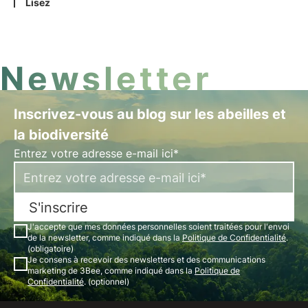
cet article, nous examinerons les objectifs et les
Lisez
défis de l'objectif 8, ainsi que les initiatives
sociales visant à promouvoir le travail décent.
Newsletter
Inscrivez-vous au blog sur les abeilles et
la biodiversité
Entrez votre adresse e-mail ici*
S'inscrire
J'accepte que mes données personnelles soient traitées pour l'envoi
de la newsletter, comme indiqué dans la
Politique de Confidentialité
.
(obligatoire)
Je consens à recevoir des newsletters et des communications
marketing de 3Bee, comme indiqué dans la
Politique de
Confidentialité
. (optionnel)