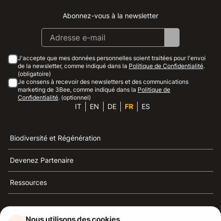
Abonnez-vous à la newsletter
Instagram
Facebook
Linkedin
Youtube
J'accepte que mes données personnelles soient traitées pour l'envoi
de la newsletter, comme indiqué dans la
Politique de Confidentialité
.
(obligatoire)
Je consens à recevoir des newsletters et des communications
marketing de 3Bee, comme indiqué dans la
Politique de
Confidentialité
. (optionnel)
IT
EN
DE
FR
ES
Biodiversité et Régénération
Devenez Partenaire
Ressources
Nous utilisons des cookies