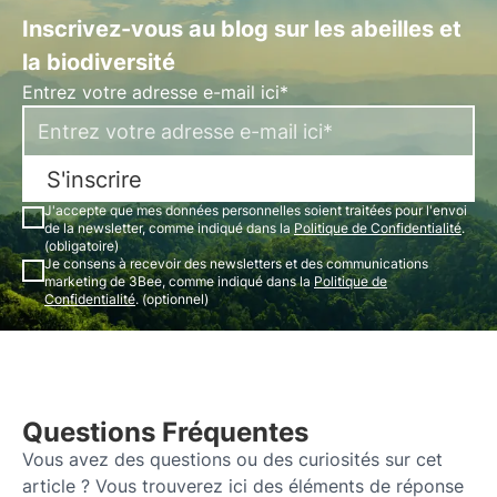
Inscrivez-vous au blog sur les abeilles et
la biodiversité
Entrez votre adresse e-mail ici*
S'inscrire
J'accepte que mes données personnelles soient traitées pour l'envoi
de la newsletter, comme indiqué dans la
Politique de Confidentialité
.
(obligatoire)
Je consens à recevoir des newsletters et des communications
marketing de 3Bee, comme indiqué dans la
Politique de
Confidentialité
. (optionnel)
Questions Fréquentes
Vous avez des questions ou des curiosités sur cet
article ? Vous trouverez ici des éléments de réponse