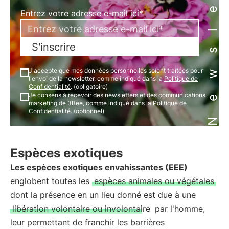
Newsletter
Entrez votre adresse e-mail ici*
S'inscrire
J'accepte que mes données personnelles soient traitées pour
l'envoi de la newsletter, comme indiqué dans la
Politique de
Confidentialité
. (obligatoire)
Je consens à recevoir des newsletters et des communications
marketing de 3Bee, comme indiqué dans la
Politique de
Confidentialité
. (optionnel)
Espèces exotiques
Les espèces exotiques envahissantes (EEE)
englobent toutes les
espèces animales ou végétales
dont la présence en un lieu donné est due à une
libération volontaire ou involontaire
par l'homme,
leur permettant de franchir les barrières