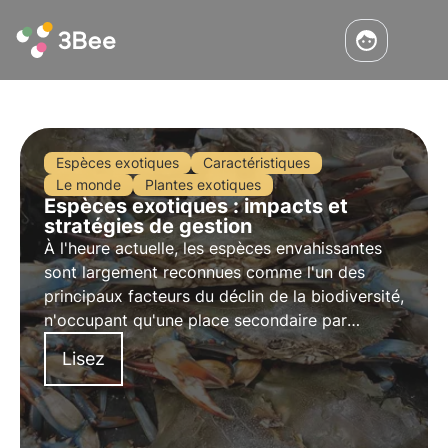
Espèces exotiques
Caractéristiques
Le monde
Plantes exotiques
Espèces exotiques : impacts et
stratégies de gestion
À l'heure actuelle, les espèces envahissantes
sont largement reconnues comme l'un des
principaux facteurs du déclin de la biodiversité,
n'occupant qu'une place secondaire par
rapport à la perte d'habitat. Mais qui sont-elles
Lisez
et pourquoi sont-elles si nuisibles ?