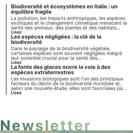
Biodiversité et écosystèmes en Italie : un
équilibre fragile
La pollution, les impacts anthropiques, les espèces
exotiques et le changement climatique menacent la
santé des animaux, des plantes et des habitats
dans lesquels ils vivent. Le programme des Nations
Lisez
Les espèces négligées : la clé de la
unies pour 2030 appelle à la protection et à la
restauration. Mais il est nécessaire d'agir
biodiversité
rapidement.
Dans le paysage de la biodiversité végétale,
certaines espèces sont souvent négligées malgré
leur potentiel crucial pour la santé des
écosystèmes. Ces "espèces négligées"
Lisez
La fonte des glaces ouvre la voie à des
représentent une ressource sous-estimée qui
pourrait pourtant être la clé de la sauvegarde de la
espèces extraterrestres
biodiversité.
Les invasions biologiques sont l'un des principaux
facteurs du déclin de la biodiversité mondiale et,
selon une nouvelle étude, elles sont favorisées par
la fonte rapide des glaciers induite par le
Lisez
changement climatique.
Newsletter