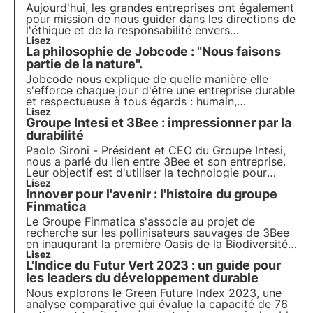
Aujourd'hui, les grandes entreprises ont également
pour mission de nous guider dans les directions de
l'éthique et de la responsabilité envers
l'environnement. Et c'est exactement ce que
Lisez
La philosophie de Jobcode : "Nous faisons
Noverim a fait, en rejoignant le projet Pollinate the
future de 3Bee.
partie de la nature".
Jobcode nous explique de quelle manière elle
s'efforce chaque jour d'être une entreprise durable
et respectueuse à tous égards : humain,
économique et environnemental. Le soutien à la
Lisez
Groupe Intesi et 3Bee : impressionner par la
régénération de la biodiversité est une étape clé
de ce processus.
durabilité
Paolo Sironi - Président et CEO du Groupe Intesi,
nous a parlé du lien entre 3Bee et son entreprise.
Leur objectif est d'utiliser la technologie pour
réduire l'impact environnemental, des signatures
Lisez
Innover pour l'avenir : l'histoire du groupe
électroniques aux services pour accompagner les
entreprises dans leur transformation numérique.
Finmatica
Le Groupe Finmatica s'associe au projet de
recherche sur les pollinisateurs sauvages de 3Bee
en inaugurant la première Oasis de la Biodiversité :
un signe tangible de responsabilité
Lisez
L'Indice du Futur Vert 2023 : un guide pour
environnementale. L'interview de Domenico
Gualtieri, président du conseil d'administration de
les leaders du développement durable
Finmatica.
Nous explorons le Green Future Index 2023, une
analyse comparative qui évalue la capacité de 76