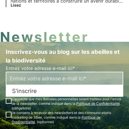
nations et territoires à construire un avenir durable
et à faible émission de carbone, dans des
Lisez
domaines tels que l'énergie propre, l'industrie,
l'agriculture et les politiques environnementales.
Newsletter
Inscrivez-vous au blog sur les abeilles et
la biodiversité
Entrez votre adresse e-mail ici*
S'inscrire
J'accepte que mes données personnelles soient traitées pour l'envoi
de la newsletter, comme indiqué dans la
Politique de Confidentialité
.
(obligatoire)
Je consens à recevoir des newsletters et des communications
marketing de 3Bee, comme indiqué dans la
Politique de
Confidentialité
. (optionnel)