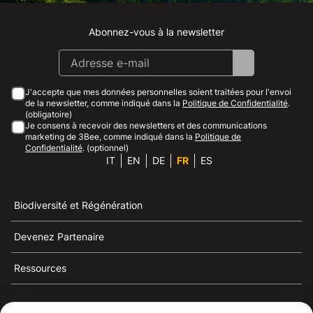
Abonnez-vous à la newsletter
Instagram
Facebook
Linkedin
Youtube
J'accepte que mes données personnelles soient traitées pour l'envoi
de la newsletter, comme indiqué dans la
Politique de Confidentialité
.
(obligatoire)
Je consens à recevoir des newsletters et des communications
marketing de 3Bee, comme indiqué dans la
Politique de
Confidentialité
. (optionnel)
IT
EN
DE
FR
ES
Biodiversité et Régénération
Devenez Partenaire
Ressources