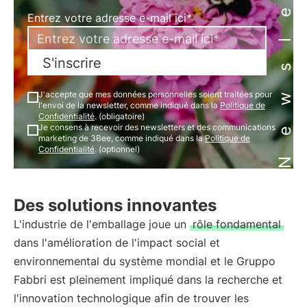
Newsletter
Entrez votre adresse e-mail ici*
S'inscrire
J'accepte que mes données personnelles soient traitées pour
l'envoi de la newsletter, comme indiqué dans la
Politique de
Confidentialité
. (obligatoire)
Je consens à recevoir des newsletters et des communications
marketing de 3Bee, comme indiqué dans la
Politique de
Confidentialité
. (optionnel)
Des solutions innovantes
L'industrie de l'emballage joue un
rôle fondamental
dans l'amélioration de l'impact social et
environnemental du système mondial et le Gruppo
Fabbri est pleinement impliqué dans la recherche et
l'innovation technologique afin de trouver les