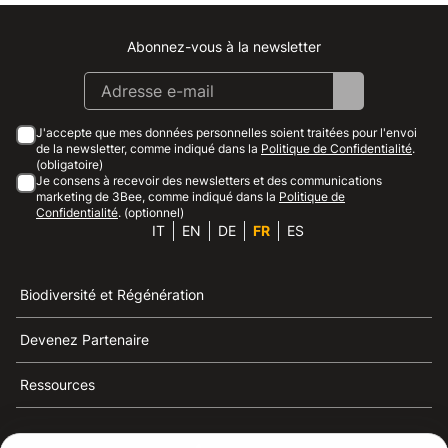
Abonnez-vous à la newsletter
Instagram
Facebook
Linkedin
Youtube
J'accepte que mes données personnelles soient traitées pour l'envoi
de la newsletter, comme indiqué dans la
Politique de Confidentialité
.
(obligatoire)
Je consens à recevoir des newsletters et des communications
marketing de 3Bee, comme indiqué dans la
Politique de
Confidentialité
. (optionnel)
IT
EN
DE
FR
ES
Biodiversité et Régénération
Devenez Partenaire
Ressources