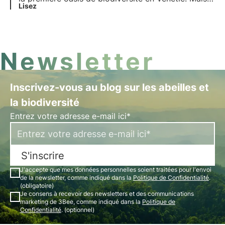
en quoi consiste ce projet ? Giampiero Lippolis,
Lisez
directeur du marketing de l'entreprise, nous en
parle dans l'interview qui lui est consacrée.
Newsletter
Inscrivez-vous au blog sur les abeilles et
la biodiversité
Entrez votre adresse e-mail ici*
S'inscrire
J'accepte que mes données personnelles soient traitées pour l'envoi
de la newsletter, comme indiqué dans la
Politique de Confidentialité
.
(obligatoire)
Je consens à recevoir des newsletters et des communications
marketing de 3Bee, comme indiqué dans la
Politique de
Confidentialité
. (optionnel)