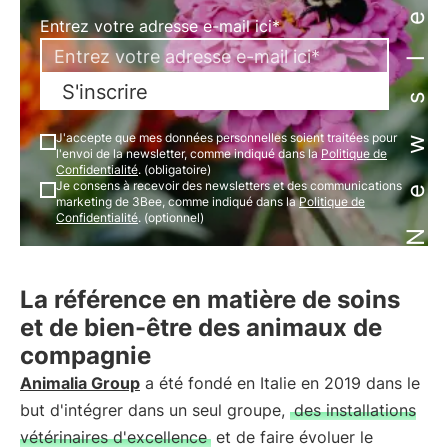
Newsletter
Entrez votre adresse e-mail ici*
S'inscrire
J'accepte que mes données personnelles soient traitées pour
l'envoi de la newsletter, comme indiqué dans la
Politique de
Confidentialité
. (obligatoire)
Je consens à recevoir des newsletters et des communications
marketing de 3Bee, comme indiqué dans la
Politique de
Confidentialité
. (optionnel)
La référence en matière de soins
et de bien-être des animaux de
compagnie
Animalia Group
a été fondé en Italie en 2019 dans le
but d'intégrer dans un seul groupe,
des installations
vétérinaires d'excellence
et de faire évoluer le