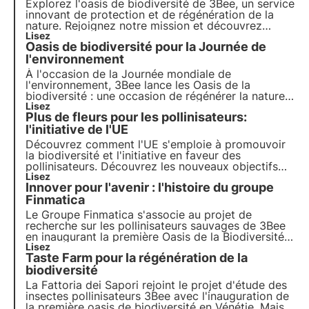
Explorez l'oasis de biodiversité de 3Bee, un service
innovant de
protection
et de
régénération de la
nature
. Rejoignez notre mission et découvrez
comment la technologie et le
Lisez
développement
Oasis de biodiversité pour la Journée de
durable
se rencontrent pour créer un avenir plus
vert pour les entreprises et la planète.
l'environnement
À l'occasion de la Journée mondiale de
l'environnement, 3Bee lance les
Oasis de la
biodiversité
: une occasion de
régénérer la nature
et de préserver les pollinisateurs
Lisez
. Rejoignez-nous
Plus de fleurs pour les pollinisateurs:
et découvrez comment notre mission allie
technologie de pointe
l'initiative de l'UE
et engagement
environnemental.
Découvrez comment l'UE s'emploie à promouvoir
la biodiversité et l'initiative en faveur des
pollinisateurs. Découvrez les nouveaux objectifs
pour 2030 et le rôle de 3Bee dans la protection
Lisez
Innover pour l'avenir : l'histoire du groupe
des pollinisateurs dans le cadre du projet "Oasis de
biodiversité".
Finmatica
Le Groupe Finmatica s'associe au projet de
recherche sur les pollinisateurs sauvages de 3Bee
en inaugurant la première Oasis de la Biodiversité :
un signe tangible de responsabilité
Lisez
Taste Farm pour la régénération de la
environnementale. L'interview de Domenico
Gualtieri, président du conseil d'administration de
biodiversité
Finmatica.
La Fattoria dei Sapori rejoint le projet d'étude des
insectes pollinisateurs 3Bee avec l'inauguration de
la première oasis de biodiversité en Vénétie. Mais