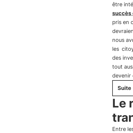
être int
succès 
pris en 
devraien
nous avo
les
cito
des inve
tout aus
devenir 
Suite
Le 
tra
Entre le