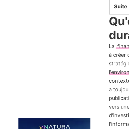
Suite
Qu'
dur
La
fina
à créer 
stratégi
l'envir
context
a toujou
publicat
vers une
d'invest
l'inform