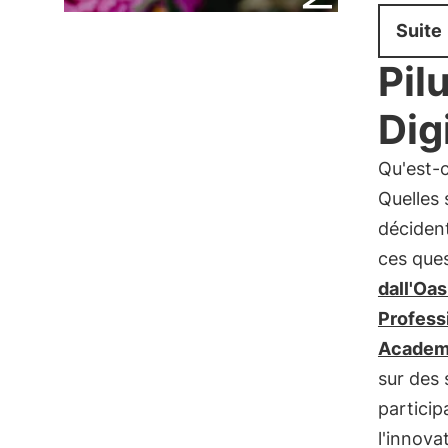
Suite
Pil
Dig
Qu'est-c
Quelles 
décident
ces ques
dall'Oas
Profess
Acade
sur des s
particip
l'innova