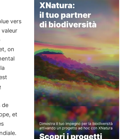
olue vers
 valeur
e
et, on
mental
la
est
e
s de
ope, et
es
ndiale.