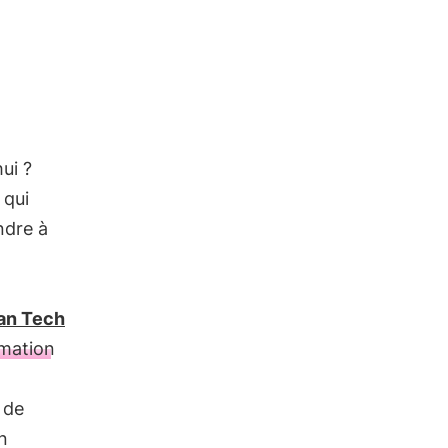
ui ?
 qui
ndre à
ian Tech
mation
 de
n