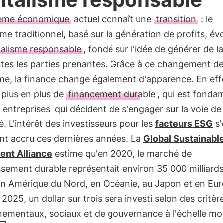
ème économique
actuel connaît une
transition
: le
sme traditionnel, basé sur la génération de profits, év
talisme responsable
, fondé sur l'idée de générer de la
utes les parties prenantes. Grâce à ce changement d
me, la finance change également d'apparence. En eff
 plus en plus de
financement durable
, qui est fonda
s
entreprises
qui décident de s'engager sur la voie de 
té. L'intérêt des investisseurs pour les
facteurs ESG
s'
nt accru ces dernières années. La
Global Sustainabl
ent Alliance
estime qu'en 2020, le marché de
issement durable représentait environ 35 000 milliard
en Amérique du Nord, en Océanie, au Japon et en Eur
i 2025, un dollar sur trois sera investi selon des critèr
nementaux, sociaux et de gouvernance à l'échelle mo