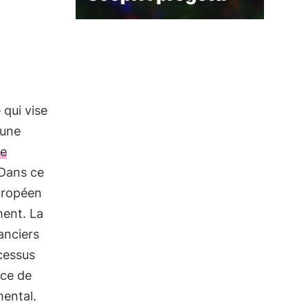
 qui vise
 une
de
 Dans ce
uropéen
ment. La
anciers
cessus
ce de
mental.