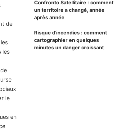
Confronto Satellitaire : comment
s
un territoire a changé, année
après année
nt de
Risque d'incendies : comment
cartographier en quelques
les
minutes un danger croissant
 les
 de
ourse
ociaux
ar le
ues en
nce