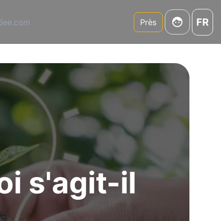
FR
3Bee.com
Près
 s'agit-il