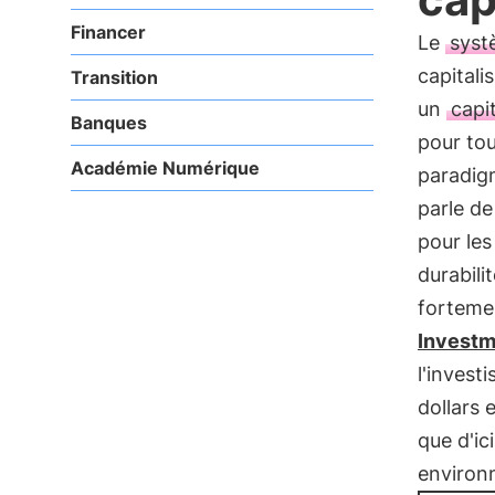
Financer
Le
syst
capitali
Transition
un
capi
Banques
pour to
Académie Numérique
paradig
parle de
pour le
durabili
forteme
Investm
l'invest
dollars 
que d'ic
environ