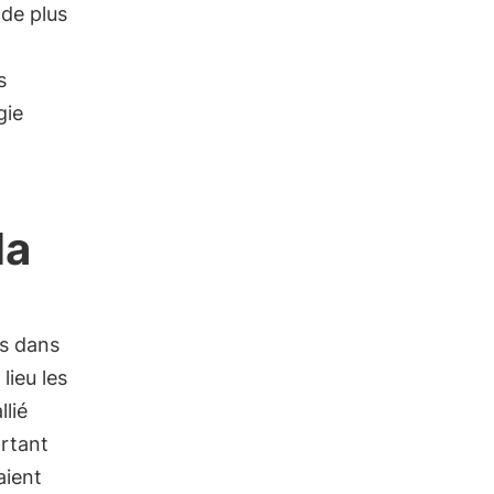
 de plus
s
gie
la
s dans
lieu les
llié
ortant
aient