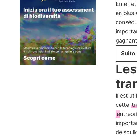
En effet
en plus 
conséque
importan
gagnant
Suite
Les
tra
Il est u
cette
tr
entrepr
importan
de souli