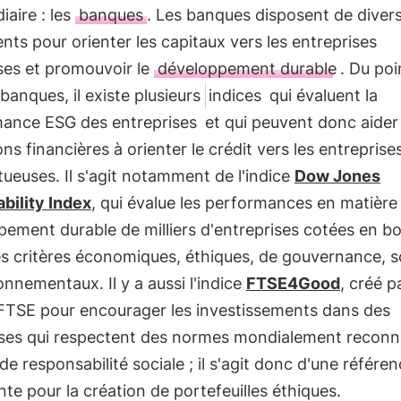
iaire : les
banques
. Les banques disposent de diver
nts pour orienter les capitaux vers les entreprises
ses et promouvoir le
développement durable
. Du poi
banques, il existe plusieurs
indices
qui évaluent la
ance ESG des entreprises
et qui peuvent donc aider 
ions financières à orienter le crédit vers les entreprises
tueuses. Il s'agit notamment de l'indice
Dow Jones
bility Index
, qui évalue les performances en matière
ement durable de milliers d'entreprises cotées en b
es critères économiques, éthiques, de gouvernance, s
onnementaux. Il y a aussi l'indice
FTSE4Good
, créé p
FTSE pour encourager les investissements dans des
ises qui respectent des normes mondialement reconn
de responsabilité sociale ; il s'agit donc d'une référe
te pour la création de portefeuilles éthiques.