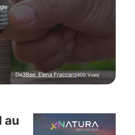
gie
De
3Bee, Elena Fraccaro
400 Vues
l au