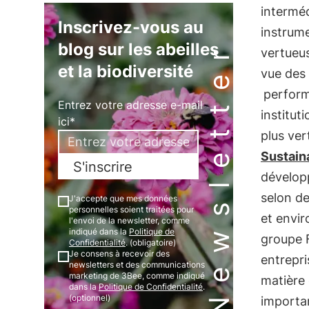
interméd
Inscrivez-vous au
instrume
Newsletter
blog sur les abeilles
vertueu
et la biodiversité
vue des 
perform
Entrez votre adresse e-mail
institut
ici*
plus ver
Sustaina
S'inscrire
développ
selon d
J'accepte que mes données
personnelles soient traitées pour
et envir
l'envoi de la newsletter, comme
indiqué dans la
Politique de
groupe 
Confidentialité
. (obligatoire)
Je consens à recevoir des
entrepr
newsletters et des communications
marketing de 3Bee, comme indiqué
matière 
dans la
Politique de Confidentialité
.
(optionnel)
importan