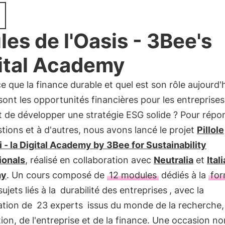
ules de l'Oasis - 3Bee's
ital Academy
e que la finance durable et quel est son rôle aujourd'h
sont les opportunités financières pour les entreprises
 de développer une stratégie ESG solide ? Pour répo
tions et à d'autres, nous avons lancé le projet
Pillole
i - la Digital Academy by 3Bee for Sustainability
ionals
, réalisé en collaboration avec
Neutralia
et
Ital
my
. Un cours composé de
12 modules
dédiés à la
for
ujets liés à la
durabilité des entreprises
, avec la
ation de
23 experts
issus du monde de la recherche,
tion, de l'entreprise et de la finance. Une occasion no