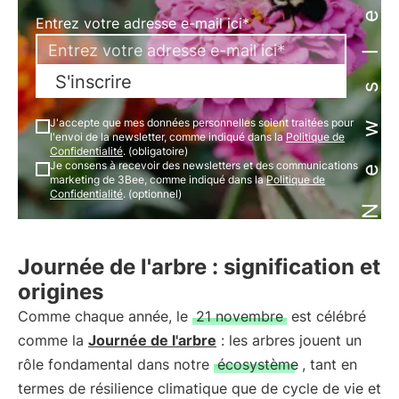
Newsletter
Entrez votre adresse e-mail ici*
S'inscrire
J'accepte que mes données personnelles soient traitées pour
l'envoi de la newsletter, comme indiqué dans la
Politique de
Confidentialité
. (obligatoire)
Je consens à recevoir des newsletters et des communications
marketing de 3Bee, comme indiqué dans la
Politique de
Confidentialité
. (optionnel)
Journée de l'arbre : signification et
origines
Comme chaque année, le
21 novembre
est célébré
comme la
Journée de l'arbre
: les arbres jouent un
rôle fondamental dans notre
écosystème
, tant en
termes de résilience climatique que de cycle de vie et