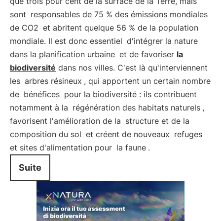
que trois pour cent de la surface de la Terre, mais
sont
responsables de 75 % des émissions mondiales
de CO2
et abritent quelque 56 % de la population
mondiale. Il est donc essentiel
d'intégrer la nature
dans la planification urbaine
et de favoriser
la
biodiversité
dans nos villes. C'est là qu'interviennent
les
arbres résineux
, qui apportent un certain nombre
de
bénéfices
pour la biodiversité : ils contribuent
notamment à la
régénération des habitats naturels
,
favorisent l'amélioration de la
structure et de la
composition du sol
et créent de nouveaux
refuges
et sites d'alimentation pour
la faune
.
Suite