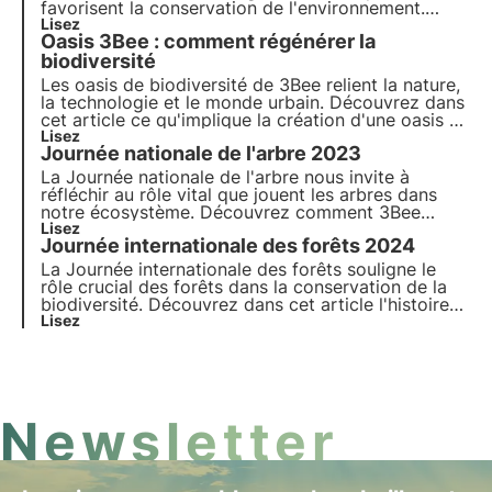
favorisent la conservation de l'environnement.
Grâce à la technologie 3Bee, les Oasis relient la
Lisez
Oasis 3Bee : comment régénérer la
nature à l'entreprise et offrent une série
d'avantages. Participez au changement et
biodiversité
parrainez une Oasis.
Les oasis de biodiversité de 3Bee relient la nature,
la technologie et le monde urbain. Découvrez dans
cet article ce qu'implique la création d'une oasis et
comment ces habitats urbains et agroforestiers
Lisez
Journée nationale de l'arbre 2023
contribuent à la régénération de la biodiversité.
La Journée nationale de l'arbre nous invite à
réfléchir au rôle vital que jouent les arbres dans
notre écosystème. Découvrez comment 3Bee
s'engage concrètement à planter des arbres
Lisez
Journée internationale des forêts 2024
nectarifères pour fournir de la nourriture aux
insectes pollinisateurs et régénérer la biodiversité.
La Journée internationale des forêts souligne le
rôle crucial des forêts dans la conservation de la
biodiversité. Découvrez dans cet article l'histoire
de la Journée mondiale des forêts, le thème de
Lisez
2024 et l'engagement de 3Bee à planter des forêts
nectarifères.
Newsletter