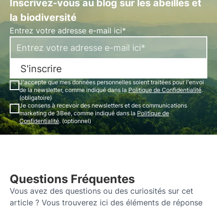
Inscrivez-vous au blog sur les abeilles et
la biodiversité
Entrez votre adresse e-mail ici*
S'inscrire
J'accepte que mes données personnelles soient traitées pour l'envoi
de la newsletter, comme indiqué dans la
Politique de Confidentialité
.
(obligatoire)
Je consens à recevoir des newsletters et des communications
marketing de 3Bee, comme indiqué dans la
Politique de
Confidentialité
. (optionnel)
Questions Fréquentes
Vous avez des questions ou des curiosités sur cet
article ? Vous trouverez ici des éléments de réponse