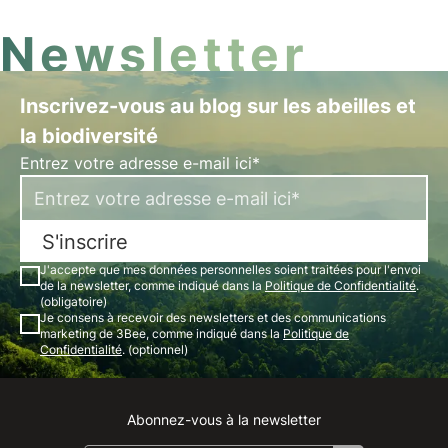
Newsletter
Inscrivez-vous au blog sur les abeilles et
la biodiversité
Entrez votre adresse e-mail ici*
S'inscrire
J'accepte que mes données personnelles soient traitées pour l'envoi
de la newsletter, comme indiqué dans la
Politique de Confidentialité
.
(obligatoire)
Je consens à recevoir des newsletters et des communications
marketing de 3Bee, comme indiqué dans la
Politique de
Confidentialité
. (optionnel)
Abonnez-vous à la newsletter
Instagram
Facebook
Linkedin
Youtube