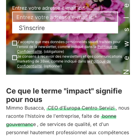
Newsletter
Entrez votre adresse e-mail ici*
S'inscrire
J'accepte que mes données personnelles soient traitées pour
l'envoi de la newsletter, comme indiqué dans la
Politique de
Confidentialité
. (obligatoire)
Je consens à recevoir des newsletters et des communications
marketing de 3Bee, comme indiqué dans la
Politique de
Confidentialité
. (optionnel)
Ce que le terme "impact" signifie
pour nous
Mimmo Busacca,
CEO d'Europa Centro Servizi
, nous
raconte l'histoire de l'entreprise, faite de
bonne
gouvernance
, de services de qualité, et d'un
personnel hautement professionnel aux compétences