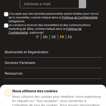
J'accepte que mes données personnelles soient traitées pour l'envoi
de la newsletter, comme indiqué dans la
Politique de Confidentialité
.
(obligatoire)
Je consens à recevoir des newsletters et des communications
marketing de 3Bee, comme indiqué dans la
Politique de
Confidentialité
. (optionnel)
IT
EN
DE
FR
ES
Biodiversité et Régénération
Devenez Partenaire
Ressources
Nous utilisons des cookies
Nous utilisons des cookies pour améliorer votre expérience.
3Bee est la référence du développement durable, de la
En cliquant sur "Tout accepter", vous consentez à
défense des abeilles et de la biodiversité
l'utilisation de tous les cookies. Vous pouvez personnaliser