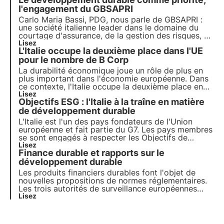
l'engagement du GBSAPRI
Carlo Maria Bassi, PDG, nous parle de GBSAPRI :
une société italienne leader dans le domaine du
courtage d'assurance, de la gestion des risques, du
conseil en prévention, de la sécurité et de la
Lisez
L'Italie occupe la deuxième place dans l'UE
gestion des risques d'assurance.
pour le nombre de B Corp
La durabilité économique joue un rôle de plus en
plus important dans l'économie européenne. Dans
ce contexte, l'Italie occupe la deuxième place en
termes de nombre d'entreprises engagées dans
Lisez
Objectifs ESG : l'Italie à la traîne en matière
l'amélioration de la durabilité dans leurs processus
de production. Dans cet article, nous nous
de développement durable
plongeons dans le monde des B Corporations en
L'Italie est l'un des pays fondateurs de l'Union
analysant quelques recherches.
européenne et fait partie du G7. Les pays membres
se sont engagés à respecter les Objectifs de
développement durable de l'Agenda 2030 pour la
Lisez
Finance durable et rapports sur le
protection de la biodiversité. Malheureusement, le
rapport ASviS montre un ralentissement significatif
développement durable
en Italie.
Les produits financiers durables font l'objet de
nouvelles propositions de normes réglementaires.
Les trois autorités de surveillance européennes
(EBA, EIOPA et ESMA - ESA) ont publié le rapport
Lisez
final modifiant les projets de normes techniques
réglementaires.