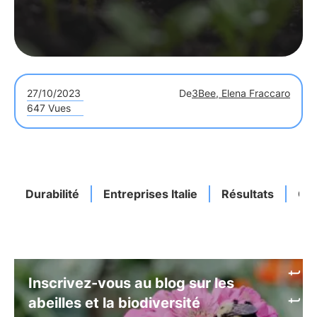
27/10/2023
De
3Bee, Elena Fraccaro
647 Vues
Durabilité
Entreprises Italie
Résultats
Con
Inscrivez-vous au blog sur les
abeilles et la biodiversité