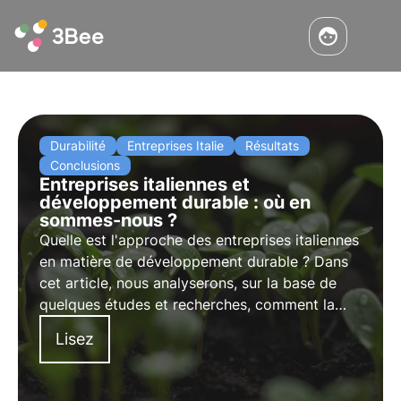
Durabilité
Entreprises Italie
Résultats
Conclusions
Entreprises italiennes et
développement durable : où en
sommes-nous ?
Quelle est l'approche des entreprises italiennes
en matière de développement durable ? Dans
cet article, nous analyserons, sur la base de
quelques études et recherches, comment la
durabilité devient un levier commercial
Lisez
stratégique, aidant à gérer les risques et à
réduire les coûts.