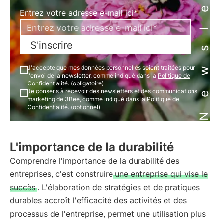
Newsletter
Entrez votre adresse e-mail ici*
S'inscrire
J'accepte que mes données personnelles soient traitées pour
l'envoi de la newsletter, comme indiqué dans la
Politique de
Confidentialité
. (obligatoire)
Je consens à recevoir des newsletters et des communications
marketing de 3Bee, comme indiqué dans la
Politique de
Confidentialité
. (optionnel)
L'importance de la durabilité
Comprendre l'importance de la durabilité des
entreprises, c'est construire
une entreprise qui vise le
succès
. L'élaboration de stratégies et de pratiques
durables accroît l'efficacité des activités et des
processus de l'entreprise, permet une utilisation plus