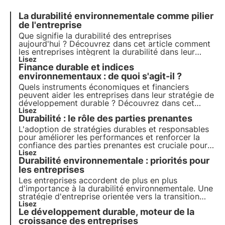
La durabilité environnementale comme pilier
de l'entreprise
Que signifie la durabilité des entreprises
aujourd'hui ? Découvrez dans cet article comment
les entreprises intègrent la durabilité dans leur
stratégie et leur rôle dans la réalisation des
Lisez
Finance durable et indices
objectifs de l'Agenda 2030. Apprenez-en plus avec
les pilules de l'Oasis, l'académie numérique de
environnementaux : de quoi s'agit-il ?
3Bee.
Quels instruments économiques et financiers
peuvent aider les entreprises dans leur stratégie de
développement durable ? Découvrez dans cet
article le rôle de la finance durable. Apprenez-en
Lisez
Durabilité : le rôle des parties prenantes
plus avec les pilules de l'Oasis, l'académie
numérique de 3Bee pour les professionnels du
L'adoption de stratégies durables et responsables
développement durable.
pour améliorer les performances et renforcer la
confiance des parties prenantes est cruciale pour
les entreprises. Découvrez dans cet article
Lisez
Durabilité environnementale : priorités pour
l'importance stratégique de l'engagement des
parties prenantes et de l'instauration d'une relation
les entreprises
de confiance avec elles.
Les entreprises accordent de plus en plus
d'importance à la durabilité environnementale. Une
stratégie d'entreprise orientée vers la transition
écologique n'est pas une option mais une
Lisez
Le développement durable, moteur de la
nécessité. Voyons comment se l'approprier pour
croître et dynamiser l'économie.
croissance des entreprises