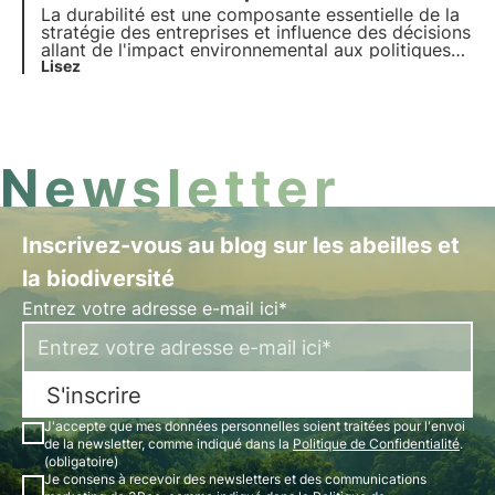
La durabilité est une composante essentielle de la
stratégie des entreprises et influence des décisions
allant de l'impact environnemental aux politiques
sociales. Cet article explore le rôle de la durabilité
Lisez
dans le paysage économique, en se référant aux
tendances émergentes parmi les consommateurs
et les entreprises italiennes.
Newsletter
Inscrivez-vous au blog sur les abeilles et
la biodiversité
Entrez votre adresse e-mail ici*
S'inscrire
J'accepte que mes données personnelles soient traitées pour l'envoi
de la newsletter, comme indiqué dans la
Politique de Confidentialité
.
(obligatoire)
Je consens à recevoir des newsletters et des communications