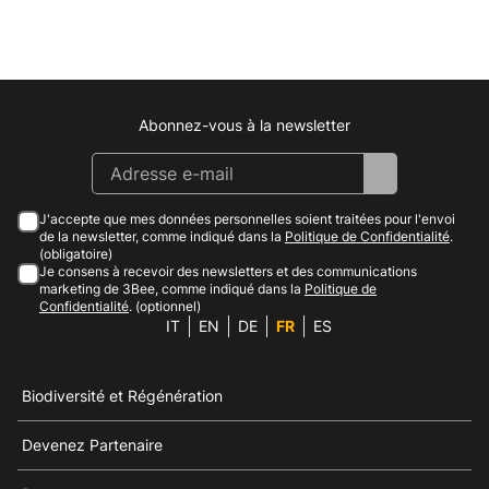
Abonnez-vous à la newsletter
Instagram
Facebook
Linkedin
Youtube
J'accepte que mes données personnelles soient traitées pour l'envoi
de la newsletter, comme indiqué dans la
Politique de Confidentialité
.
(obligatoire)
Je consens à recevoir des newsletters et des communications
marketing de 3Bee, comme indiqué dans la
Politique de
Confidentialité
. (optionnel)
IT
EN
DE
FR
ES
Biodiversité et Régénération
Devenez Partenaire