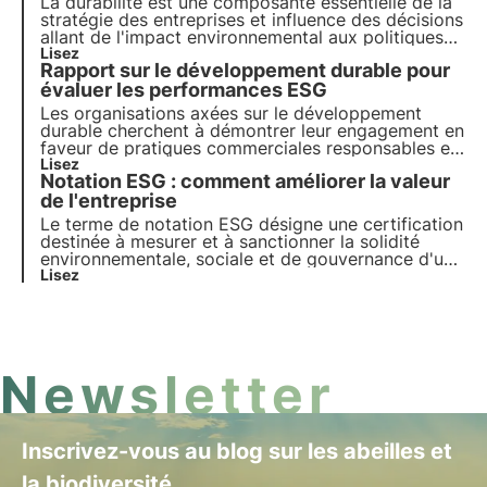
La durabilité est une composante essentielle de la
stratégie des entreprises et influence des décisions
allant de l'impact environnemental aux politiques
sociales. Cet article explore le rôle de la durabilité
Lisez
Rapport sur le développement durable pour
dans le paysage économique, en se référant aux
tendances émergentes parmi les consommateurs
évaluer les performances ESG
et les entreprises italiennes.
Les organisations axées sur le développement
durable cherchent à démontrer leur engagement en
faveur de pratiques commerciales responsables et
transparentes. À cette fin, le rapport de
Lisez
Notation ESG : comment améliorer la valeur
développement durable s'est avéré être un outil
essentiel pour évaluer et communiquer les
de l'entreprise
performances ESG d'une entreprise.
Le terme de notation ESG désigne une certification
destinée à mesurer et à sanctionner la solidité
environnementale, sociale et de gouvernance d'une
entreprise. Dans cet article, nous verrons comment
Lisez
calculer la notation et comment améliorer la
notation ESG.
Newsletter
Inscrivez-vous au blog sur les abeilles et
la biodiversité