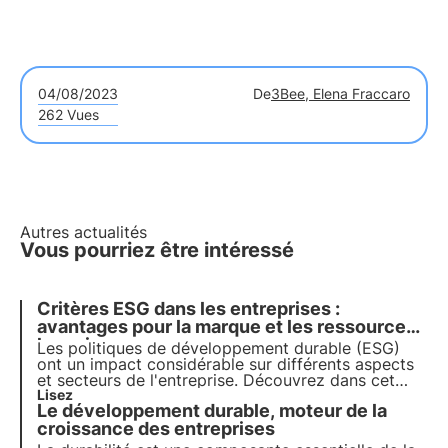
04/08/2023
De
3Bee, Elena Fraccaro
262 Vues
Autres actualités
Vous pourriez être intéressé
Critères ESG dans les entreprises :
avantages pour la marque et les ressources
humaines
Les politiques de développement durable (ESG)
ont un impact considérable sur différents aspects
et secteurs de l'entreprise. Découvrez dans cet
article quels sont les avantages spécifiques pour la
Lisez
Le développement durable, moteur de la
marque et quel est le rôle des ressources
humaines.
croissance des entreprises