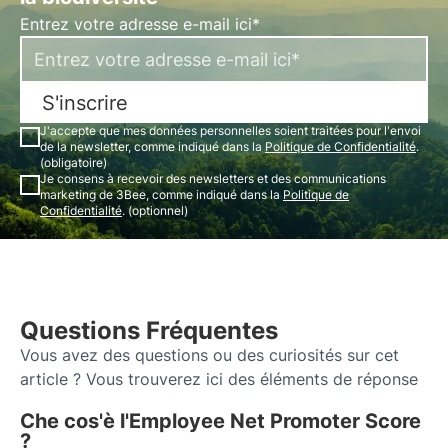
Entrez votre adresse e-mail ici*
S'inscrire
J'accepte que mes données personnelles soient traitées pour l'envoi
de la newsletter, comme indiqué dans la
Politique de Confidentialité
.
(obligatoire)
Je consens à recevoir des newsletters et des communications
marketing de 3Bee, comme indiqué dans la
Politique de
Confidentialité
. (optionnel)
Questions Fréquentes
Vous avez des questions ou des curiosités sur cet
article ? Vous trouverez ici des éléments de réponse
Che cos'è l'Employee Net Promoter Score
?