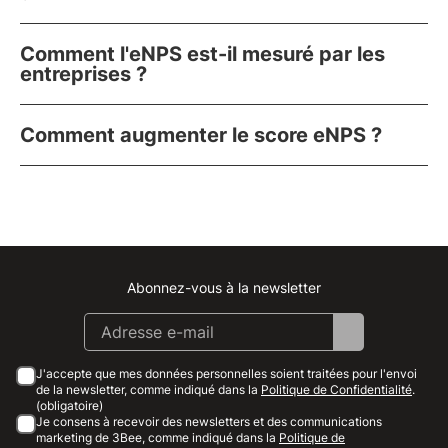
Comment l'eNPS est-il mesuré par les
entreprises ?
Comment augmenter le score eNPS ?
Abonnez-vous à la newsletter
Instagram
Facebook
Linkedin
Youtube
J'accepte que mes données personnelles soient traitées pour l'envoi
de la newsletter, comme indiqué dans la
Politique de Confidentialité
.
(obligatoire)
Je consens à recevoir des newsletters et des communications
marketing de 3Bee, comme indiqué dans la
Politique de