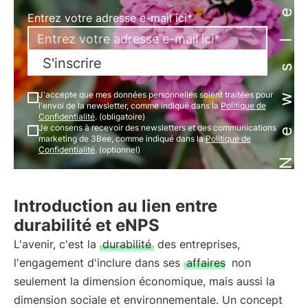
Newsletter
Entrez votre adresse e-mail ici*
S'inscrire
J'accepte que mes données personnelles soient traitées pour
l'envoi de la newsletter, comme indiqué dans la
Politique de
Confidentialité
. (obligatoire)
Je consens à recevoir des newsletters et des communications
marketing de 3Bee, comme indiqué dans la
Politique de
Confidentialité
. (optionnel)
Introduction au lien entre
durabilité et eNPS
L'avenir, c'est la
durabilité
des entreprises,
l'engagement d'inclure dans ses
affaires
non
seulement la dimension économique, mais aussi la
dimension sociale et environnementale. Un concept