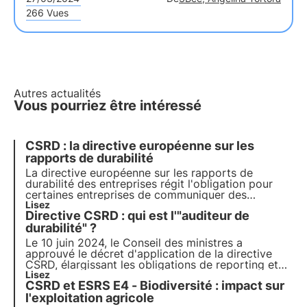
266 Vues
Autres actualités
Vous pourriez être intéressé
CSRD : la directive européenne sur les
rapports de durabilité
La directive européenne sur les rapports de
durabilité des entreprises régit l'obligation pour
certaines entreprises de communiquer des
informations non financières par le biais de la
Lisez
Directive CSRD : qui est l'"auditeur de
préparation d'un rapport de durabilité. Nous
examinons de plus près les objectifs de la directive
durabilité" ?
et la manière dont les entreprises doivent les
Le 10 juin 2024, le Conseil des ministres a
atteindre.
approuvé le décret d'application de la directive
CSRD, élargissant les obligations de reporting et
introduisant l'"auditeur de développement durable"
Lisez
CSRD et ESRS E4 - Biodiversité : impact sur
pour certifier la conformité des rapports de
développement durable. Pour en savoir plus,
l'exploitation agricole