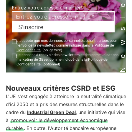
Newsletter
Entrez votre adresse e-mail ici*
S'inscrire
J'accepte que mes données personnelles soient traitées pour
l'envoi de la newsletter, comme indiqué dans la
Politique de
Confidentialité
. (obligatoire)
Je consens à recevoir des newsletters et des communications
marketing de 3Bee, comme indiqué dans la
Politique de
Confidentialité
. (optionnel)
Nouveaux critères CSRD et ESG
L'UE s'est engagée à atteindre la neutralité climatique
d'ici 2050 et a pris des mesures structurelles dans le
cadre du
Industrial Green Deal
, une initiative qui vise
à
promouvoir le développement économique
durable
. En outre, l'Autorité bancaire européenne