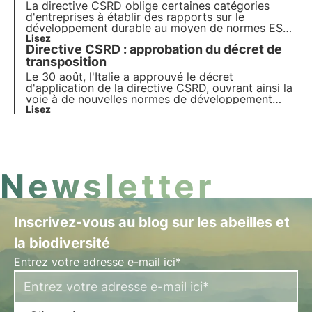
consultez cet article.
La directive CSRD oblige certaines catégories
d'entreprises à établir des rapports sur le
développement durable au moyen de normes ESRS
fondées sur le principe de la double matérialité. En
Lisez
Directive CSRD : approbation du décret de
particulier, la norme ESRS E4 exige des rapports
sur les impacts et les dépendances de la
transposition
biodiversité et des écosystèmes.
Le 30 août, l'Italie a approuvé le décret
d'application de la directive CSRD, ouvrant ainsi la
voie à de nouvelles normes de développement
durable pour les entreprises. Cet article présente
Lisez
les implications de la directive CSRD sur les
rapports d'entreprise et les prochaines étapes de
sa mise en œuv
Newsletter
Inscrivez-vous au blog sur les abeilles et
la biodiversité
Entrez votre adresse e-mail ici*