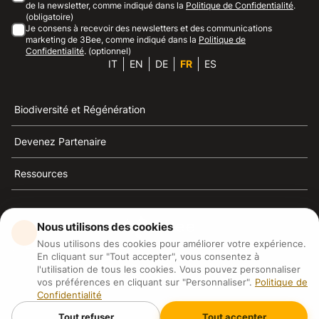
de la newsletter, comme indiqué dans la
Politique de Confidentialité
.
(obligatoire)
Je consens à recevoir des newsletters et des communications
marketing de 3Bee, comme indiqué dans la
Politique de
Confidentialité
. (optionnel)
IT
EN
DE
FR
ES
Biodiversité et Régénération
Devenez Partenaire
Ressources
Nous utilisons des cookies
Nous utilisons des cookies pour améliorer votre expérience.
3Bee est la référence du développement durable, de la
En cliquant sur "Tout accepter", vous consentez à
défense des abeilles et de la biodiversité
l'utilisation de tous les cookies. Vous pouvez personnaliser
vos préférences en cliquant sur "Personnaliser".
Politique de
Confidentialité
3Bee S.R.L Via Pastrengo 14, 20159, Milano (MI)
P.IVA: IT09711590969
Tout refuser
Tout accepter
3Bee GmbHSede legale: Oranienburger Straße 23, 10178