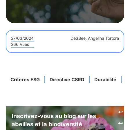
27/03/2024
De
3Bee, Angelina Tortora
266 Vues
Critères ESG
Directive CSRD
Durabilité
A
Inscrivez-vous au blog sur les
abeilles et la biodiversité