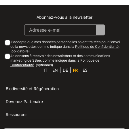
Abonnez-vous à la newsletter
Instagram
Facebook
Linkedin
Youtube
J'accepte que mes données personnelles soient traitées pour l'envoi
de la newsletter, comme indiqué dans la
Politique de Confidentialité
.
(obligatoire)
Je consens à recevoir des newsletters et des communications
marketing de 3Bee, comme indiqué dans la
Politique de
Confidentialité
. (optionnel)
IT
EN
DE
FR
ES
Biodiversité et Régénération
Devenez Partenaire
Ressources