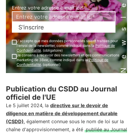
Newsletter
Entrez votre adresse e-mail ici*
S'inscrire
J'accepte que mes données personnelles soient traitées pour
l'envoi de la newsletter, comme indiqué dans la
Politique de
Confidentialité
. (obligatoire)
Je consens à recevoir des newsletters et des communications
marketing de 3Bee, comme indiqué dans la
Politique de
Confidentialité
. (optionnel)
Publication du CSDD au Journal
officiel de l'UE
Le 5 juillet 2024, la
directive sur le devoir de
diligence en matière de développement durable
(CSDD)
, également connue sous le nom de loi sur la
chaîne d'approvisionnement, a été
publiée au Journal