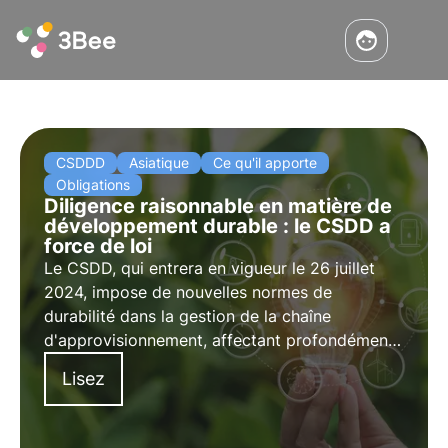
CSDDD
Asiatique
Ce qu'il apporte
Obligations
Diligence raisonnable en matière de
développement durable : le CSDD a
force de loi
Le CSDD, qui entrera en vigueur le 26 juillet
2024, impose de nouvelles normes de
durabilité dans la gestion de la chaîne
d'approvisionnement, affectant profondément
les entreprises européennes. Découvrez dans
Lisez
cet article ce que prévoit le CSDD ou Supply
Chain Act, ses obligations et ses domaines
d'application.