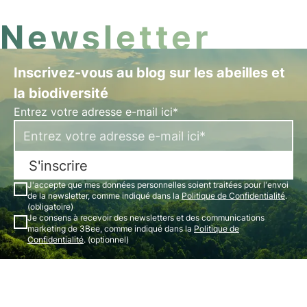
Newsletter
Inscrivez-vous au blog sur les abeilles et
la biodiversité
Entrez votre adresse e-mail ici*
S'inscrire
J'accepte que mes données personnelles soient traitées pour l'envoi
de la newsletter, comme indiqué dans la
Politique de Confidentialité
.
(obligatoire)
Je consens à recevoir des newsletters et des communications
marketing de 3Bee, comme indiqué dans la
Politique de
Confidentialité
. (optionnel)