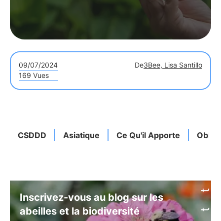
09/07/2024
De
3Bee, Lisa Santillo
169 Vues
CSDDD
Asiatique
Ce Qu'il Apporte
Obliga
Inscrivez-vous au blog sur les
abeilles et la biodiversité