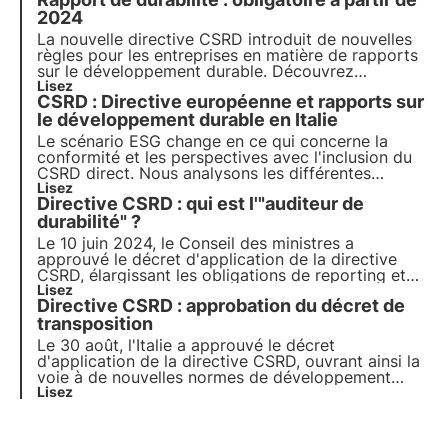
2024
La nouvelle directive CSRD introduit de nouvelles
règles pour les entreprises en matière de rapports
sur le développement durable. Découvrez
comment naviguer dans les nouvelles
Lisez
CSRD : Directive européenne et rapports sur
réglementations et si votre entreprise est couverte
par la nouvelle directive. Choisissez 3Bee pour
le développement durable en Italie
votre rapport de durabilité.
Le scénario ESG change en ce qui concerne la
conformité et les perspectives avec l'inclusion du
CSRD direct. Nous analysons les différentes
réformes initiées en Italie dans le but de prendre
Lisez
Directive CSRD : qui est l'"auditeur de
une longueur d'avance sur les autres pays de l'UE
en matière de transition durable.
durabilité" ?
Le 10 juin 2024, le Conseil des ministres a
approuvé le décret d'application de la directive
CSRD, élargissant les obligations de reporting et
introduisant l'"auditeur de développement durable"
Lisez
Directive CSRD : approbation du décret de
pour certifier la conformité des rapports de
développement durable. Pour en savoir plus,
transposition
consultez cet article.
Le 30 août, l'Italie a approuvé le décret
d'application de la directive CSRD, ouvrant ainsi la
voie à de nouvelles normes de développement
durable pour les entreprises. Cet article présente
Lisez
les implications de la directive CSRD sur les
rapports d'entreprise et les prochaines étapes de
sa mise en œuv