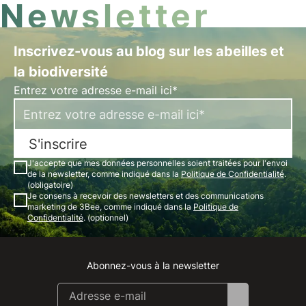
Newsletter
Inscrivez-vous au blog sur les abeilles et
la biodiversité
Entrez votre adresse e-mail ici*
S'inscrire
J'accepte que mes données personnelles soient traitées pour l'envoi
de la newsletter, comme indiqué dans la
Politique de Confidentialité
.
(obligatoire)
Je consens à recevoir des newsletters et des communications
marketing de 3Bee, comme indiqué dans la
Politique de
Confidentialité
. (optionnel)
Abonnez-vous à la newsletter
Instagram
Facebook
Linkedin
Youtube