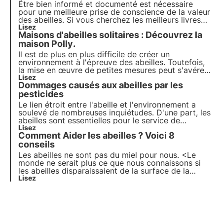
plantes à nectar.
Être bien informé et documenté est nécessaire
pour une meilleure prise de conscience de la valeur
des abeilles. Si vous cherchez les
meilleurs livres
sur les abeilles
Lisez
mais ne savez pas quoi choisir,
Maisons d'abeilles solitaires :
Découvrez la
voici une liste de livres à lire et à avoir dans votre
bibliothèque si vous aimez le monde des abeilles.
maison Polly
.
Il est de plus en plus difficile de créer un
environnement à l'épreuve des abeilles. Toutefois,
la mise en œuvre de petites mesures peut s'avérer
très utile pour les insectes pollinisateurs. Vous
Lisez
Dommages causés aux abeilles par les
pouvez non seulement planter des fleurs qui
sauvent les abeilles, mais aussi
pesticides
accueillir les
abeilles solitaires et les pollinisateurs sauvages
.
Le
lien étroit entre l'abeille et l'environnement
a
soulevé de nombreuses inquiétudes. D'une part, les
abeilles sont essentielles pour le service de
pollinisation qu'elles assurent, d'autre part, la
Lisez
Comment
Aider les abeilles
? Voici 8
nécessité d'une protection phytosanitaire des
cultures peut entraîner des problèmes de mortalité
conseils
et de dépeuplement des ruches.
Les abeilles ne sont pas du miel pour nous. <Le
monde ne serait plus ce que nous connaissons si
les abeilles disparaissaient de la surface de la
terre. Les abeilles, considérées comme des
Lisez
pollinisateurs à part entière, contribuent à
l'ensemble de la chaîne alimentaire. Sans leur
infatigable travail, nous serions condamnés.