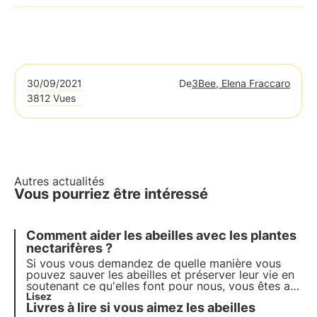
30/09/2021
De
3Bee, Elena Fraccaro
3812 Vues
Autres actualités
Vous pourriez être intéressé
Comment aider les abeilles avec les plantes
nectarifères ?
Si vous vous demandez de quelle manière vous
pouvez sauver les abeilles et préserver leur vie en
soutenant ce qu'elles font pour nous, vous êtes au
bon endroit ! Dans cet article, nous expliquons
Lisez
Livres à lire si vous aimez les abeilles
comment vous pouvez aider les abeilles avec les