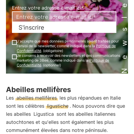
Newsletter
Entrez votre adresse e-mail ici*
S'inscrire
J'accepte que mes données personnelles soient traitées pour
l'envoi de la newsletter, comme indiqué dans la
Politique de
Confidentialité
. (obligatoire)
Je consens à recevoir des newsletters et des communications
marketing de 3Bee, comme indiqué dans la
Politique de
Confidentialité
. (optionnel)
Abeilles mellifères
Les
abeilles mellifères
les plus répandues en Italie
sont les célèbres
ligustiche
. Nous pouvons dire que
les abeilles
Ligustica
sont les abeilles italiennes
autochtones et qu'elles sont également les plus
communément élevées dans notre péninsule.