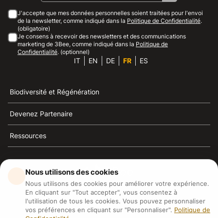
J'accepte que mes données personnelles soient traitées pour l'envoi
de la newsletter, comme indiqué dans la
Politique de Confidentialité
.
(obligatoire)
Je consens à recevoir des newsletters et des communications
marketing de 3Bee, comme indiqué dans la
Politique de
Confidentialité
. (optionnel)
IT
EN
DE
FR
ES
Biodiversité et Régénération
Devenez Partenaire
Ressources
Nous utilisons des cookies
Nous utilisons des cookies pour améliorer votre expérience.
3Bee est la référence du développement durable, de la
En cliquant sur "Tout accepter", vous consentez à
défense des abeilles et de la biodiversité
l'utilisation de tous les cookies. Vous pouvez personnaliser
vos préférences en cliquant sur "Personnaliser".
Politique de