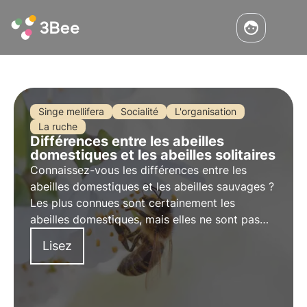
Singe mellifera
Socialité
L'organisation
La ruche
Différences entre les abeilles
domestiques et les abeilles solitaires
Connaissez-vous les différences entre les
abeilles domestiques et les abeilles sauvages ?
Les plus connues sont certainement les
abeilles domestiques, mais elles ne sont pas
les seules. Il existe
de nombreuses
abeilles
Lisez
sauvages ou solitaires qui volent de fleur en
fleur à la recherche de pollen et de nectar.
Voyons ensemble les
différences
!