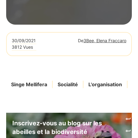
30/09/2021
De
3Bee, Elena Fraccaro
3812 Vues
Singe Mellifera
Socialité
L'organisation
La
Inscrivez-vous au blog sur les
abeilles et la biodiversité