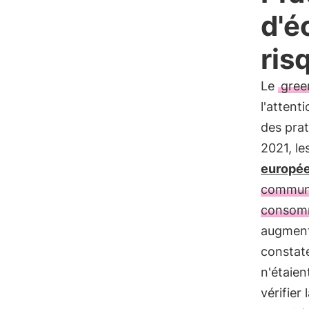
d'é
ris
Le
gree
l'attent
des prat
2021, le
europé
communa
consomm
augment
constat
n'étaie
vérifier