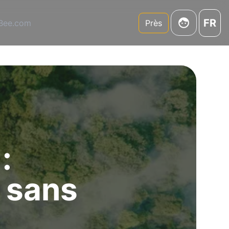
FR
3Bee.com
Près
:
 sans