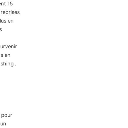
ent 15
treprises
lus en
s
urvenir
ts en
shing
.
pour
'un