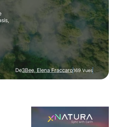
e
sis,
De
3Bee, Elena Fraccaro
169 Vues