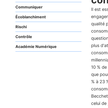
Communiquer
Il est e
engagem
Écoblanchiment
qualité
Rischi
consomm
Contrôle
question
plus d'a
Académie Numérique
consom
millenni
10 % de 
que pour
% à 23 %
consomm
Becchett
celui de