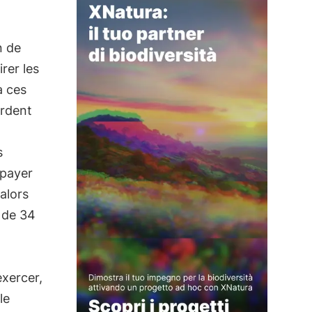
n de
rer les
à ces
ordent
s
 payer
alors
t de 34
exercer,
le