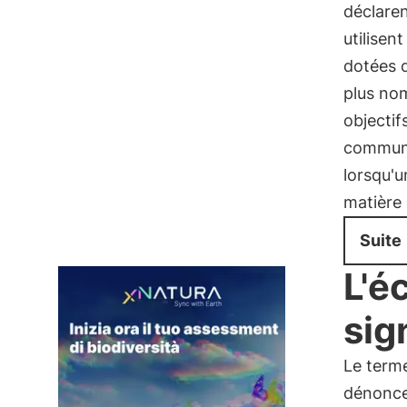
déclaren
utilisen
dotées 
plus nom
objectif
commun
lorsqu'
matière 
Suite
L'é
sig
Le term
dénoncer