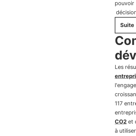
pouvoir 
décisio
Suite
Com
dév
Les résul
entrepr
l'engag
croissan
117 entr
entrepr
CO2
et 
à utilis