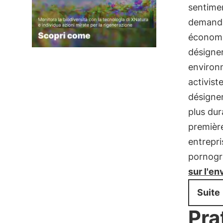
sentimen
demander
économi
désigne
environ
activist
désigner
plus dur
premièr
entrepri
pornogra
sur l'e
Suite
Pra