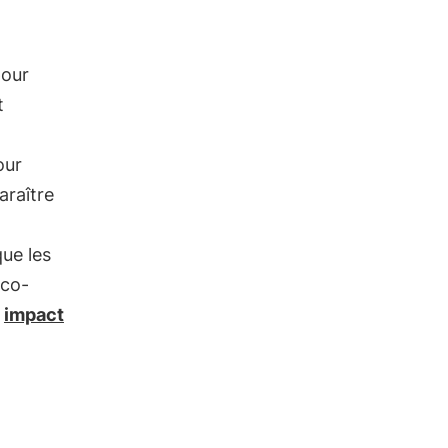
pour
t
ur
araître
que les
éco-
r
impact