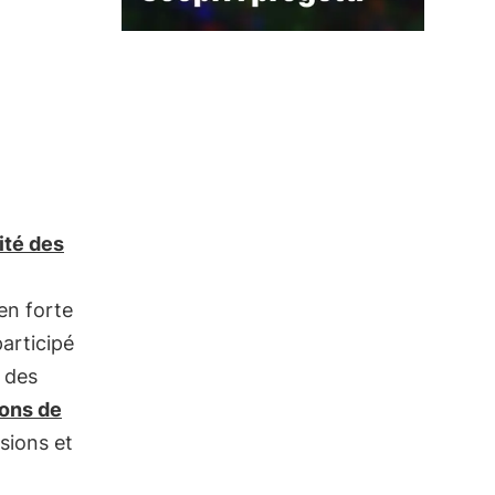
ité des
en forte
participé
 des
ions de
sions et