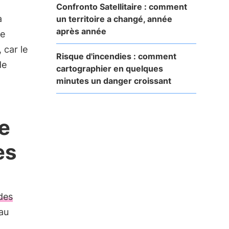
Confronto Satellitaire : comment
à
un territoire a changé, année
après année
de
, car le
Risque d'incendies : comment
de
cartographier en quelques
minutes un danger croissant
e
es
des
au