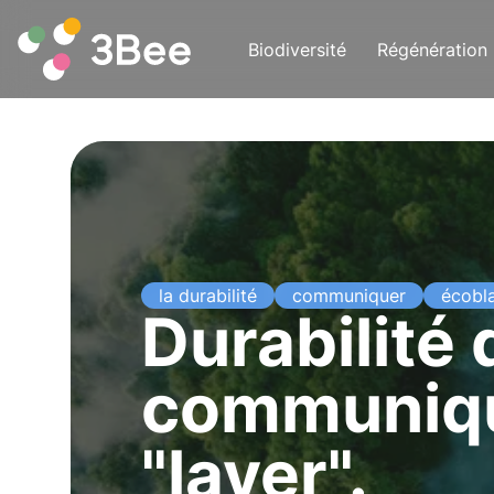
Biodiversité
Régénération
la durabilité
communiquer
écobl
Durabilité 
communique
"laver".