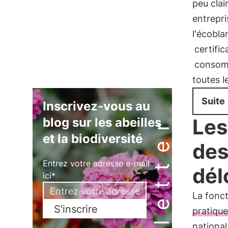
peu clai
entrepri
l'écobla
certific
consom
toutes l
Suite
Inscrivez-vous au
Newsletter
Les
blog sur les abeilles
et la biodiversité
des
Entrez votre adresse e-mail
dél
ici*
La fonc
S'inscrire
pratiqu
national