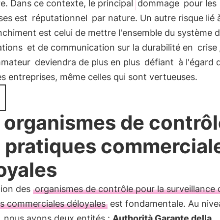
re. Dans ce contexte, le principal
dommage
pour les
ses est
réputationnel
par nature. Un autre risque lié 
nchiment est celui de mettre l'ensemble du système 
ations
et de communication sur la durabilité en
crise
mateur
deviendra de plus en plus
défiant
à l'égard 
es entreprises, même celles qui sont vertueuses.
 organismes de contrôl
 pratiques commercial
oyales
tion des
organismes de contrôle pour la surveillance 
es commerciales déloyales
est fondamentale. Au nive
, nous avons deux entités :
Authorità Garante della