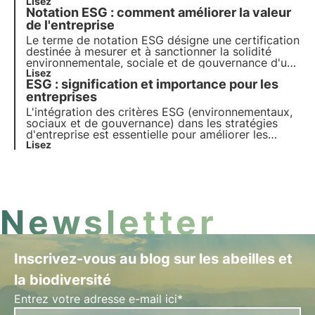
conformité réglementaire sur tous les aspects ESG.
Lisez
Notation ESG : comment améliorer la valeur
Découvrez dans cet article ce qu'elles sont et
comment elles fonctionnent.
de l'entreprise
Le terme de notation ESG désigne une certification
destinée à mesurer et à sanctionner la solidité
environnementale, sociale et de gouvernance d'une
entreprise. Dans cet article, nous verrons comment
Lisez
ESG : signification et importance pour les
calculer la notation et comment améliorer la
notation ESG.
entreprises
L'intégration des critères ESG (environnementaux,
sociaux et de gouvernance) dans les stratégies
d'entreprise est essentielle pour améliorer les
performances. Dans cet article, nous nous
Lisez
penchons sur la signification des critères ESG, leur
nature et leur importance pour les entreprises et
les investisseurs.
Newsletter
Inscrivez-vous au blog sur les abeilles et
la biodiversité
Entrez votre adresse e-mail ici*