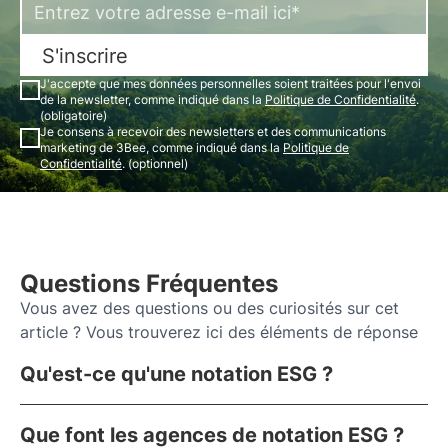
S'inscrire
J'accepte que mes données personnelles soient traitées pour l'envoi
de la newsletter, comme indiqué dans la
Politique de Confidentialité
.
(obligatoire)
Je consens à recevoir des newsletters et des communications
marketing de 3Bee, comme indiqué dans la
Politique de
Confidentialité
. (optionnel)
Questions Fréquentes
Vous avez des questions ou des curiosités sur cet
article ? Vous trouverez ici des éléments de réponse
Qu'est-ce qu'une notation ESG ?
Que font les agences de notation ESG ?