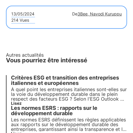
13/05/2024
De
3Bee, Navodi Kuruppu
214 Vues
Autres actualités
Vous pourriez être intéressé
Critères ESG et transition des entreprises
italiennes et européennes
À quel point les entreprises italiennes sont-elles sur
la voie du développement durable dans le plein
respect des facteurs ESG ? Selon l'ESG Outlook du
CRIF, l'Italie est dans la bonne direction, mais la
Lisez
Les normes ESRS : rapports sur le
transition vers les objectifs de protection de la
biodiversité de l'Agenda 2030 est encore loin.
développement durable
Les normes ESRS définissent les règles applicables
aux rapports sur le développement durable des
entreprises, garantissant ainsi la transparence et la