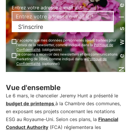
Newsletter
Entrez votre adresse e-mail ici*
S'inscrire
J'accepte que mes données personnelles soient traitées pour
l'envoi de la newsletter, comme indiqué dans la
Politique de
Confidentialité
. (obligatoire)
Je consens à recevoir des newsletters et des communications
marketing de 3Bee, comme indiqué dans la
Politique de
Confidentialité
. (optionnel)
Vue d'ensemble
Le 6 mars, le chancelier Jeremy Hunt a présenté le
budget de printemps
à la Chambre des communes,
en exposant ses projets concernant les notations
ESG au Royaume-Uni. Selon ces plans, la
Financial
Conduct Authority
(FCA) réglementera les