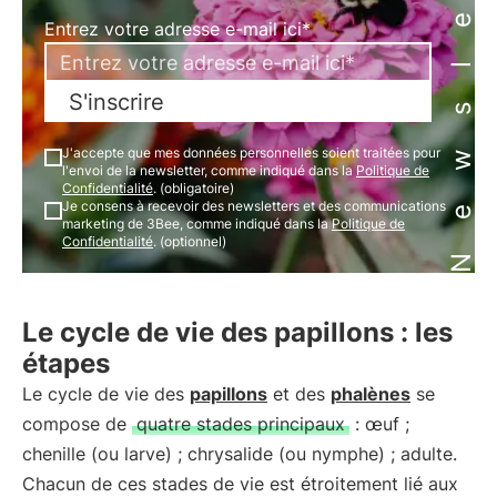
Newsletter
Entrez votre adresse e-mail ici*
S'inscrire
J'accepte que mes données personnelles soient traitées pour
l'envoi de la newsletter, comme indiqué dans la
Politique de
Confidentialité
. (obligatoire)
Je consens à recevoir des newsletters et des communications
marketing de 3Bee, comme indiqué dans la
Politique de
Confidentialité
. (optionnel)
Le cycle de vie des papillons : les
étapes
Le cycle de vie des
papillons
et des
phalènes
se
compose de
quatre stades principaux
: œuf ;
chenille (ou larve) ; chrysalide (ou nymphe) ; adulte.
Chacun de ces stades de vie est étroitement lié aux