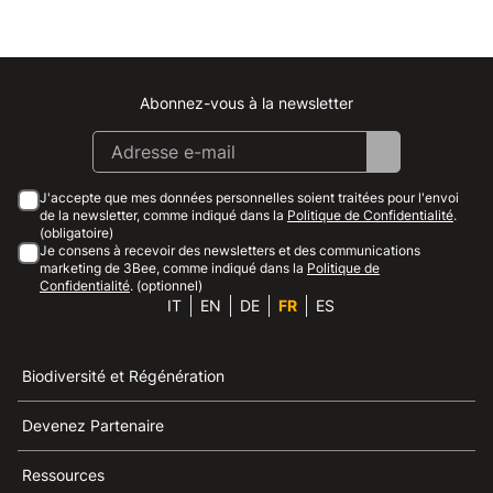
Abonnez-vous à la newsletter
Instagram
Facebook
Linkedin
Youtube
J'accepte que mes données personnelles soient traitées pour l'envoi
de la newsletter, comme indiqué dans la
Politique de Confidentialité
.
(obligatoire)
Je consens à recevoir des newsletters et des communications
marketing de 3Bee, comme indiqué dans la
Politique de
Confidentialité
. (optionnel)
IT
EN
DE
FR
ES
Biodiversité et Régénération
Devenez Partenaire
Ressources