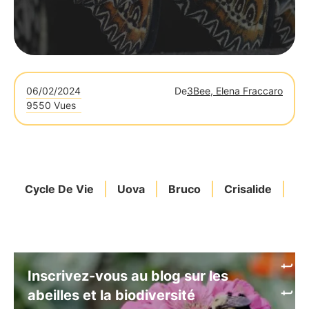
06/02/2024
De
3Bee, Elena Fraccaro
9550 Vues
Cycle De Vie
Uova
Bruco
Crisalide
Mé
Inscrivez-vous au blog sur les
abeilles et la biodiversité