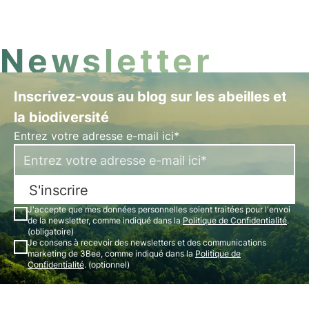
Découvrez dans cet article les 5 faits les plus
incroyables sur les papillons.
Newsletter
Inscrivez-vous au blog sur les abeilles et
la biodiversité
Entrez votre adresse e-mail ici*
S'inscrire
J'accepte que mes données personnelles soient traitées pour l'envoi
de la newsletter, comme indiqué dans la
Politique de Confidentialité
.
(obligatoire)
Je consens à recevoir des newsletters et des communications
marketing de 3Bee, comme indiqué dans la
Politique de
Confidentialité
. (optionnel)