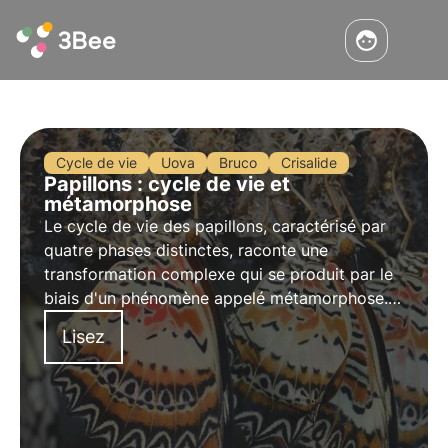
Cycle de vie
Uova
Bruco
Crisalide
Papillons : cycle de vie et
métamorphose
Le cycle de vie des papillons, caractérisé par
quatre phases distinctes, raconte une
transformation complexe qui se produit par le
biais d'un phénomène appelé métamorphose.
Apprenez-en plus sur la dynamique de ce
Lisez
processus dans cet article et découvrez un fait
intéressant sur la mémoire des papillons.