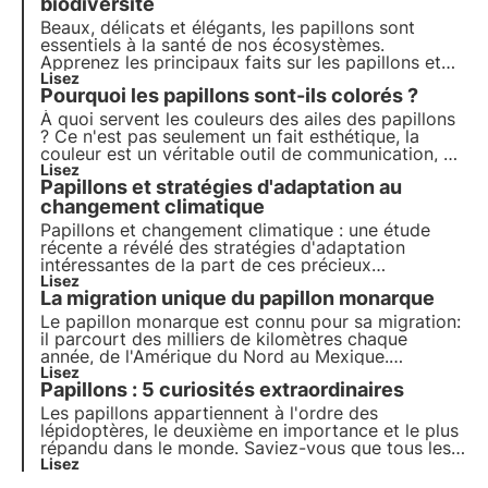
biodiversité
Beaux, délicats et élégants, les papillons sont
essentiels à la santé de nos écosystèmes.
Apprenez les principaux faits sur les papillons et
leur importance pour la biodiversité. Rejoignez
Lisez
Pourquoi les papillons sont-ils colorés ?
3Bee pour promouvoir leur protection.
À quoi servent les couleurs des ailes des papillons
? Ce n'est pas seulement un fait esthétique, la
couleur est un véritable outil de communication, de
défense et d'adaptation pour ces insectes. Nous
Lisez
Papillons et stratégies d'adaptation au
approfondissons ce sujet dans cet article.
changement climatique
Papillons et changement climatique : une étude
récente a révélé des stratégies d'adaptation
intéressantes de la part de ces précieux
pollinisateurs en Espagne et au Royaume-Uni. Cet
Lisez
La migration unique du papillon monarque
article présente les résultats de la recherche et les
implications pour la biodiversité.
Le papillon monarque est connu pour sa migration:
il parcourt des milliers de kilomètres chaque
année, de l'Amérique du Nord au Mexique.
Découvrez les caractéristiques et le cycle de vie
Lisez
Papillons : 5 curiosités extraordinaires
du papillon monarque ainsi que l'impact du
changement climatique sur ce pollinisateur
Les papillons appartiennent à l'ordre des
emblématique.
lépidoptères, le deuxième en importance et le plus
répandu dans le monde. Saviez-vous que tous les
papillons ne sont pas inoffensifs ? Et que certains
Lisez
se font passer pour des fourmis afin de survivre ?