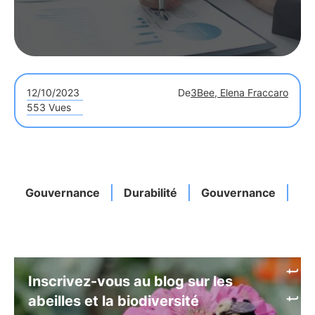
12/10/2023
De
3Bee, Elena Fraccaro
553 Vues
Gouvernance
Durabilité
Gouvernance
Im
Inscrivez-vous au blog sur les
abeilles et la biodiversité