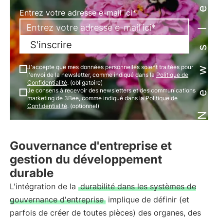
Newsletter
Entrez votre adresse e-mail ici*
S'inscrire
J'accepte que mes données personnelles soient traitées pour
l'envoi de la newsletter, comme indiqué dans la
Politique de
Confidentialité
. (obligatoire)
Je consens à recevoir des newsletters et des communications
marketing de 3Bee, comme indiqué dans la
Politique de
Confidentialité
. (optionnel)
Gouvernance d'entreprise et
gestion du développement
durable
L'intégration de la
durabilité dans les systèmes de
gouvernance d'entreprise
implique de définir (et
parfois de créer de toutes pièces) des organes, des