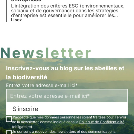
L'intégration des critères ESG (environnementaux,
sociaux et de gouvernance) dans les stratégies
d'entreprise est essentielle pour améliorer les
performances. Dans cet article, nous nous
Lisez
penchons sur la signification des critères ESG, leur
nature et leur importance pour les entreprises et
les investisseurs.
Newsletter
Inscrivez-vous au blog sur les abeilles et
la biodiversité
Entrez votre adresse e-mail ici*
S'inscrire
J'accepte que mes données personnelles soient traitées pour l'envoi
de la newsletter, comme indiqué dans la
Politique de Confidentialité
.
(obligatoire)
Je consens à recevoir des newsletters et des communications