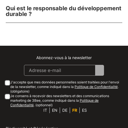
Qui est le responsable du développement
durable ?
Abonnez-vous à la newsletter
Instagram
Facebook
Linkedin
Youtube
J'accepte que mes données personnelles soient traitées pour l'envoi
de la newsletter, comme indiqué dans la
Politique de Confidentialité
.
(obligatoire)
Je consens à recevoir des newsletters et des communications
marketing de 3Bee, comme indiqué dans la
Politique de
Confidentialité
. (optionnel)
IT
EN
DE
FR
ES