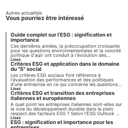
Autres actualités
Vous pourriez être intéressé
Guide complet sur l'ESG : signification et
importance
Ces dernières années, la préoccupation croissante
pour les questions environnementales et la volonté
politique d'agir ont conduit à l'évolution des
questions ESG. Découvrez dans cet article ce que
Lisez
Critères ESG et application dans le domaine
sont les critères ESG et leur importance pour les
entreprises et leurs investisseurs.
du "S" social
Les critères ESG sociaux font référence à
l'évaluation des performances et des politiques
d'une entreprise en ce qui concerne les questions
sociales pertinentes. Ces critères prennent en
Lisez
Critères ESG et transition des entreprises
compte l'impact social de l'entreprise sur les
parties prenantes, telles que les employés, les
italiennes et européennes
communautés locales, les clients et les
À quel point les entreprises italiennes sont-elles sur
fournisseurs.
la voie du développement durable dans le plein
respect des facteurs ESG ? Selon l'ESG Outlook du
CRIF, l'Italie est dans la bonne direction, mais la
Lisez
ESG : signification et importance pour les
transition vers les objectifs de protection de la
biodiversité de l'Agenda 2030 est encore loin.
entreprises