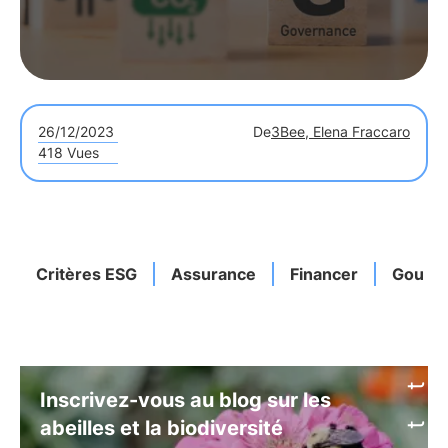
26/12/2023
De
3Bee, Elena Fraccaro
418 Vues
Critères ESG
Assurance
Financer
Gouve
Inscrivez-vous au blog sur les
abeilles et la biodiversité