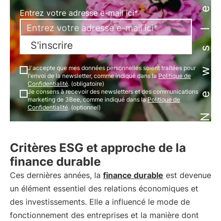
Newsletter
Entrez votre adresse e-mail ici*
S'inscrire
J'accepte que mes données personnelles soient traitées pour
l'envoi de la newsletter, comme indiqué dans la
Politique de
Confidentialité
. (obligatoire)
Je consens à recevoir des newsletters et des communications
marketing de 3Bee, comme indiqué dans la
Politique de
Confidentialité
. (optionnel)
Critères ESG et approche de la
finance durable
Ces dernières années, la
finance durable
est devenue
un élément essentiel des relations économiques et
des investissements. Elle a influencé le mode de
fonctionnement des entreprises et la manière dont