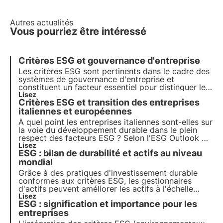
Autres actualités
Vous pourriez être intéressé
Critères ESG et gouvernance d'entreprise
Les critères ESG sont pertinents dans le cadre des
systèmes de gouvernance d'entreprise et
constituent un facteur essentiel pour distinguer les
organisations qui considèrent le développement
Lisez
Critères ESG et transition des entreprises
durable au cœur de leur modèle d'entreprise de
celles qui l'abordent pour des raisons de
italiennes et européennes
communication externe.
À quel point les entreprises italiennes sont-elles sur
la voie du développement durable dans le plein
respect des facteurs ESG ? Selon l'ESG Outlook du
CRIF, l'Italie est dans la bonne direction, mais la
Lisez
ESG : bilan de durabilité et actifs au niveau
transition vers les objectifs de protection de la
biodiversité de l'Agenda 2030 est encore loin.
mondial
Grâce à des pratiques d'investissement durable
conformes aux critères ESG, les gestionnaires
d'actifs peuvent améliorer les actifs à l'échelle
mondiale par le biais de leurs produits. Un bilan
Lisez
ESG : signification et importance pour les
durable dans les décisions d'investissement et de
gestion d'actifs devient d'une importance capitale.
entreprises