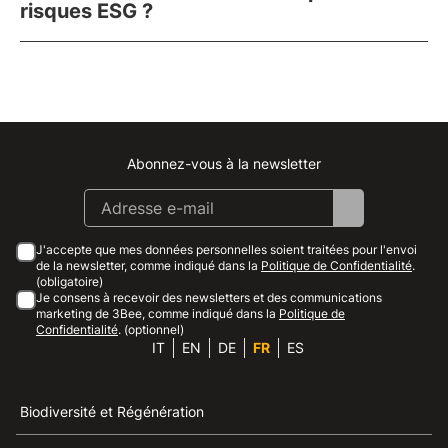
risques ESG ?
Abonnez-vous à la newsletter
Instagram
Facebook
Linkedin
Youtube
J'accepte que mes données personnelles soient traitées pour l'envoi
de la newsletter, comme indiqué dans la
Politique de Confidentialité
.
(obligatoire)
Je consens à recevoir des newsletters et des communications
marketing de 3Bee, comme indiqué dans la
Politique de
Confidentialité
. (optionnel)
IT
EN
DE
FR
ES
Biodiversité et Régénération