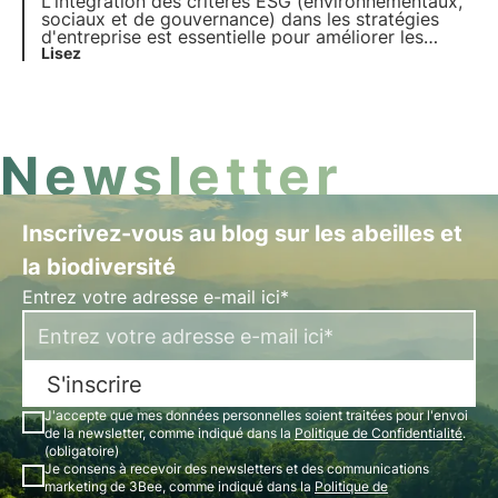
L'intégration des critères ESG (environnementaux,
sociaux et de gouvernance) dans les stratégies
d'entreprise est essentielle pour améliorer les
performances. Dans cet article, nous nous
Lisez
penchons sur la signification des critères ESG, leur
nature et leur importance pour les entreprises et
les investisseurs.
Newsletter
Inscrivez-vous au blog sur les abeilles et
la biodiversité
Entrez votre adresse e-mail ici*
S'inscrire
J'accepte que mes données personnelles soient traitées pour l'envoi
de la newsletter, comme indiqué dans la
Politique de Confidentialité
.
(obligatoire)
Je consens à recevoir des newsletters et des communications
marketing de 3Bee, comme indiqué dans la
Politique de