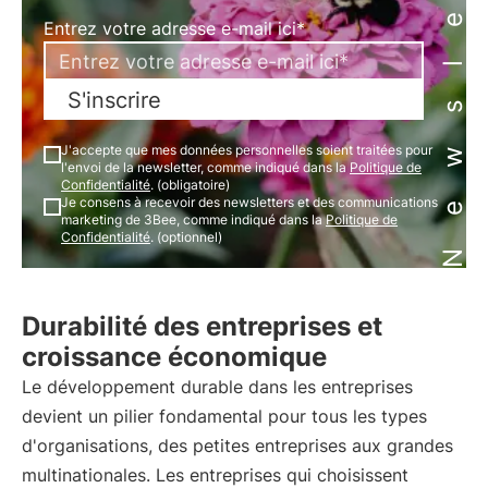
Newsletter
Entrez votre adresse e-mail ici*
S'inscrire
J'accepte que mes données personnelles soient traitées pour
l'envoi de la newsletter, comme indiqué dans la
Politique de
Confidentialité
. (obligatoire)
Je consens à recevoir des newsletters et des communications
marketing de 3Bee, comme indiqué dans la
Politique de
Confidentialité
. (optionnel)
Durabilité des entreprises et
croissance économique
Le développement durable dans les entreprises
devient un pilier fondamental pour tous les types
d'organisations, des petites entreprises aux grandes
multinationales. Les entreprises qui choisissent