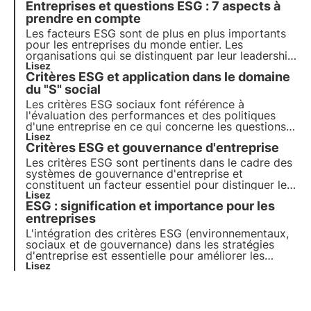
Entreprises et questions ESG : 7 aspects à
sont les critères ESG et leur importance pour les
entreprises et leurs investisseurs.
prendre en compte
Les facteurs ESG sont de plus en plus importants
pour les entreprises du monde entier. Les
organisations qui se distinguent par leur leadership
sur ces questions font preuve d'un réel
Lisez
Critères ESG et application dans le domaine
engagement en faveur de la croissance en
intégrant les questions ESG dans leur stratégie
du "S" social
d'entreprise.
Les critères ESG sociaux font référence à
l'évaluation des performances et des politiques
d'une entreprise en ce qui concerne les questions
sociales pertinentes. Ces critères prennent en
Lisez
Critères ESG et gouvernance d'entreprise
compte l'impact social de l'entreprise sur les
parties prenantes, telles que les employés, les
Les critères ESG sont pertinents dans le cadre des
communautés locales, les clients et les
systèmes de gouvernance d'entreprise et
fournisseurs.
constituent un facteur essentiel pour distinguer les
organisations qui considèrent le développement
Lisez
ESG : signification et importance pour les
durable au cœur de leur modèle d'entreprise de
celles qui l'abordent pour des raisons de
entreprises
communication externe.
L'intégration des critères ESG (environnementaux,
sociaux et de gouvernance) dans les stratégies
d'entreprise est essentielle pour améliorer les
performances. Dans cet article, nous nous
Lisez
penchons sur la signification des critères ESG, leur
nature et leur importance pour les entreprises et
les investisseurs.