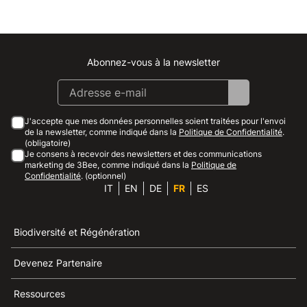
Abonnez-vous à la newsletter
Instagram
Facebook
Linkedin
Youtube
J'accepte que mes données personnelles soient traitées pour l'envoi
de la newsletter, comme indiqué dans la
Politique de Confidentialité
.
(obligatoire)
Je consens à recevoir des newsletters et des communications
marketing de 3Bee, comme indiqué dans la
Politique de
Confidentialité
. (optionnel)
IT
EN
DE
FR
ES
Biodiversité et Régénération
Devenez Partenaire
Ressources