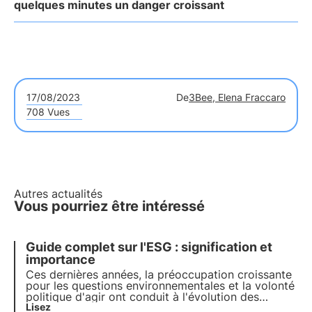
quelques minutes un danger croissant
17/08/2023
De
3Bee, Elena Fraccaro
708 Vues
Autres actualités
Vous pourriez être intéressé
Guide complet sur l'ESG : signification et
importance
Ces dernières années, la préoccupation croissante
pour les questions environnementales et la volonté
politique d'agir ont conduit à l'évolution des
questions ESG. Découvrez dans cet article ce que
Lisez