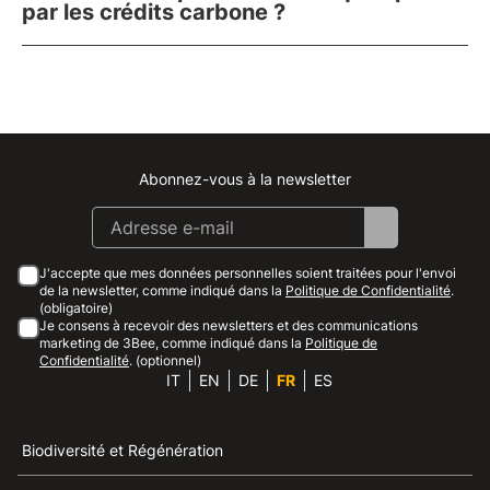
par les crédits carbone ?
Abonnez-vous à la newsletter
Instagram
Facebook
Linkedin
Youtube
J'accepte que mes données personnelles soient traitées pour l'envoi
de la newsletter, comme indiqué dans la
Politique de Confidentialité
.
(obligatoire)
Je consens à recevoir des newsletters et des communications
marketing de 3Bee, comme indiqué dans la
Politique de
Confidentialité
. (optionnel)
IT
EN
DE
FR
ES
Biodiversité et Régénération