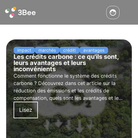
impact
marchés
créditi
avantages
Les crédits carbone : ce qu'ils sont,
leurs avantages et leurs
inconvénients
Comment fonctionne le système des crédits
carbone ? Découvrez dans cet article sur la
réduction des émissions et les crédits de
compensation, quels sont les avantages et les
points critiques. Apprenez-en plus avec Pills
Lisez
from the Oasis, l'académie numérique de 3Bee
pour les professionnels du développement
durable.