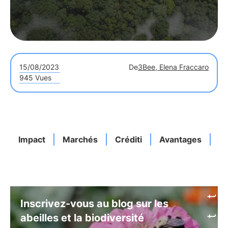
15/08/2023
De
3Bee, Elena Fraccaro
945 Vues
Impact
Marchés
Créditi
Avantages
Cr
Inscrivez-vous au blog sur les
abeilles et la biodiversité