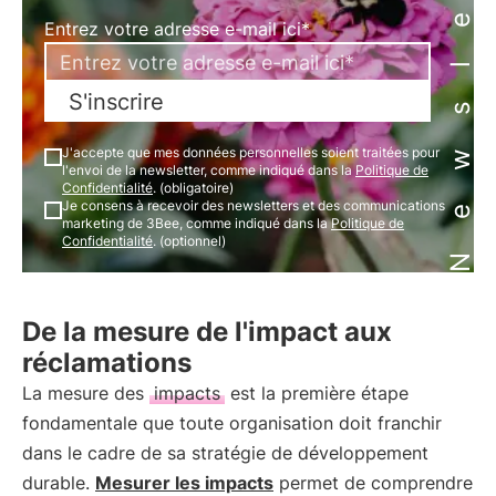
Newsletter
Entrez votre adresse e-mail ici*
S'inscrire
J'accepte que mes données personnelles soient traitées pour
l'envoi de la newsletter, comme indiqué dans la
Politique de
Confidentialité
. (obligatoire)
Je consens à recevoir des newsletters et des communications
marketing de 3Bee, comme indiqué dans la
Politique de
Confidentialité
. (optionnel)
De la mesure de l'impact aux
réclamations
La mesure des
impacts
est la première étape
fondamentale que toute organisation doit franchir
dans le cadre de sa stratégie de développement
durable.
Mesurer les impacts
permet de comprendre