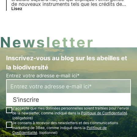
de nouveaux instruments tels que les crédits de
biodiversité. De quoi s'agit-il ? Comment
Lisez
fonctionnent-ils ? Dans quels pays du monde
existent-ils officiellement ? Lisez-en plus dans cet
article et découvrez le rôle de 3Bee dans ce
contexte.
Newsletter
Inscrivez-vous au blog sur les abeilles et
la biodiversité
Entrez votre adresse e-mail ici*
S'inscrire
J'accepte que mes données personnelles soient traitées pour l'envoi
de la newsletter, comme indiqué dans la
Politique de Confidentialité
.
(obligatoire)
Je consens à recevoir des newsletters et des communications
marketing de 3Bee, comme indiqué dans la
Politique de
Confidentialité
. (optionnel)