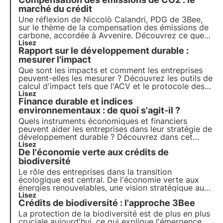
marché du crédit
Une réflexion de Niccolò Calandri, PDG de 3Bee,
sur le thème de la compensation des émissions de
carbone, accordée à Avvenire. Découvrez ce que
sont les crédits carbone, comment fonctionne le
Lisez
Rapport sur le développement durable :
marché des crédits et comment 3Bee opère dans
le domaine de la compensation.
mesurer l'impact
Que sont les impacts et comment les entreprises
peuvent-elles les mesurer ? Découvrez les outils de
calcul d'impact tels que l'ACV et le protocole des
GES dans cet article. Apprenez-en plus avec les
Lisez
Finance durable et indices
pilules de l'Oasis, l'académie numérique de 3Bee
pour les professionnels de la durabilité.
environnementaux : de quoi s'agit-il ?
Quels instruments économiques et financiers
peuvent aider les entreprises dans leur stratégie de
développement durable ? Découvrez dans cet
article le rôle de la finance durable. Apprenez-en
Lisez
De l'économie verte aux crédits de
plus avec les pilules de l'Oasis, l'académie
numérique de 3Bee pour les professionnels du
biodiversité
développement durable.
Le rôle des entreprises dans la transition
écologique est central. De l'économie verte aux
énergies renouvelables, une vision stratégique au
service de l'environnement s'impose de plus en
Lisez
Crédits de biodiversité : l'approche 3Bee
plus. C'est dans ce contexte qu'interviennent les
crédits de biodiversité, un nouvel outil essentiel
La protection de la biodiversité est de plus en plus
pour les entreprises.
cruciale aujourd'hui, ce qui explique l'émergence