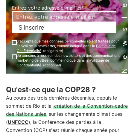
Newsletter
Entrez votre adresse e-mail ici*
S'inscrire
J'accepte que mes données personnelles soient traitées pour
l'envoi de la newsletter, comme indiqué dans la
Politique de
Confidentialité
. (obligatoire)
Je consens à recevoir des newsletters et des communications
marketing de 3Bee, comme indiqué dans la
Politique de
Confidentialité
. (optionnel)
Qu'est-ce que la COP28 ?
Au cours des trois dernières décennies, depuis le
sommet de Rio et la
création de la Convention-cadre
des Nations unies
sur les changements climatiques
(
UNFCCC
), la Conférence des parties à la
Convention (COP) s'est réunie chaque année pour