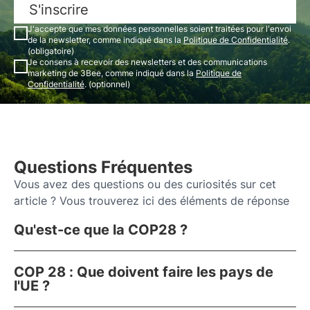
S'inscrire
J'accepte que mes données personnelles soient traitées pour l'envoi
de la newsletter, comme indiqué dans la
Politique de Confidentialité
.
(obligatoire)
Je consens à recevoir des newsletters et des communications
marketing de 3Bee, comme indiqué dans la
Politique de
Confidentialité
. (optionnel)
Questions Fréquentes
Vous avez des questions ou des curiosités sur cet
article ? Vous trouverez ici des éléments de réponse
Qu'est-ce que la COP28 ?
COP 28 : Que doivent faire les pays de
l'UE ?