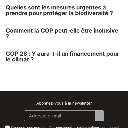
Quelles sont les mesures urgentes à
prendre pour protéger la biodiversité ?
Comment la COP peut-elle être inclusive
?
COP 28 : Y aura-t-il un financement pour
le climat ?
Abonnez-vous à la newsletter
Instagram
Facebook
Linkedin
Youtube
J'accepte que mes données personnelles soient traitées pour l'envoi