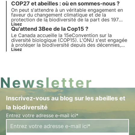
COP27 et abeilles : où en sommes-nous ?
On peut s'attendre à un véritable engagement en
faveur du changement climatique et de la
protection de la biodiversité de la part des 197
pays réunis en Égypte pour la COP27. La tendance
Lisez
Qu'attend 3Bee de la Cop15 ?
en dents de scie de la mise en œuvre de l'Accord
de Paris n'est toutefois pas de bon augure. L'avenir
Le Canada accueille la 15e
Convention sur la
nous le dira, mais les abeilles ont peu de temps
diversité biologique
(COP15). L'ONU s'est engagée
devant elles.
à protéger la biodiversité depuis des décennies,
mais le peu d'espace qui lui a été consacré lors de
Lisez
la COP27 et le précédent
échec du plan 2011-2020
menacent l'avenir du nouvel accord.
Newsletter
Inscrivez-vous au blog sur les abeilles et
la biodiversité
Entrez votre adresse e-mail ici*