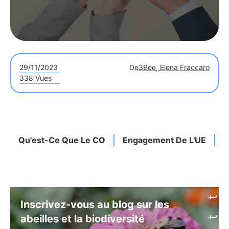
29/11/2023
De
3Bee, Elena Fraccaro
338 Vues
Qu'est-Ce Que Le CO
Engagement De L'UE
B
Inscrivez-vous au blog sur les
abeilles et la biodiversité