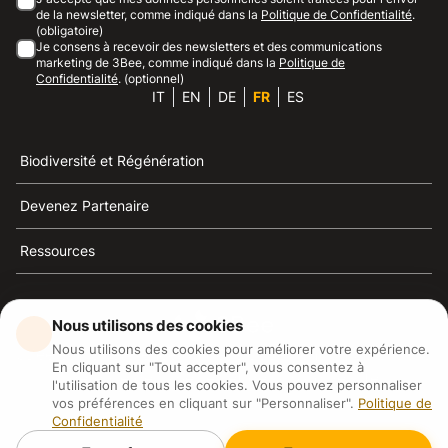
de la newsletter, comme indiqué dans la
Politique de Confidentialité
.
(obligatoire)
Je consens à recevoir des newsletters et des communications
marketing de 3Bee, comme indiqué dans la
Politique de
Confidentialité
. (optionnel)
IT
EN
DE
FR
ES
Biodiversité et Régénération
Devenez Partenaire
Ressources
Nous utilisons des cookies
Nous utilisons des cookies pour améliorer votre expérience.
3Bee est la référence du développement durable, de la
En cliquant sur "Tout accepter", vous consentez à
défense des abeilles et de la biodiversité
l'utilisation de tous les cookies. Vous pouvez personnaliser
vos préférences en cliquant sur "Personnaliser".
Politique de
Confidentialité
3Bee S.R.L Via Pastrengo 14, 20159, Milano (MI)
P.IVA: IT09711590969