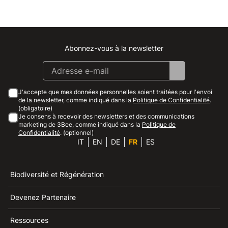
Abonnez-vous à la newsletter
Instagram
Facebook
Linkedin
Youtube
J'accepte que mes données personnelles soient traitées pour l'envoi
de la newsletter, comme indiqué dans la
Politique de Confidentialité
.
(obligatoire)
Je consens à recevoir des newsletters et des communications
marketing de 3Bee, comme indiqué dans la
Politique de
Confidentialité
. (optionnel)
IT
EN
DE
FR
ES
Biodiversité et Régénération
Devenez Partenaire
Ressources