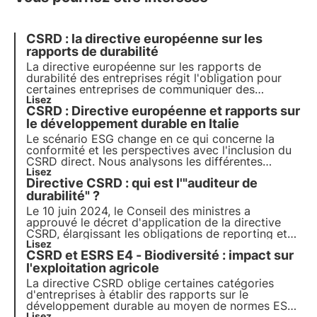
CSRD : la directive européenne sur les
rapports de durabilité
La directive européenne sur les rapports de
durabilité des entreprises régit l'obligation pour
certaines entreprises de communiquer des
informations non financières par le biais de la
Lisez
CSRD : Directive européenne et rapports sur
préparation d'un rapport de durabilité. Nous
examinons de plus près les objectifs de la directive
le développement durable en Italie
et la manière dont les entreprises doivent les
Le scénario ESG change en ce qui concerne la
atteindre.
conformité et les perspectives avec l'inclusion du
CSRD direct. Nous analysons les différentes
réformes initiées en Italie dans le but de prendre
Lisez
Directive CSRD : qui est l'"auditeur de
une longueur d'avance sur les autres pays de l'UE
en matière de transition durable.
durabilité" ?
Le 10 juin 2024, le Conseil des ministres a
approuvé le décret d'application de la directive
CSRD, élargissant les obligations de reporting et
introduisant l'"auditeur de développement durable"
Lisez
CSRD et ESRS E4 - Biodiversité : impact sur
pour certifier la conformité des rapports de
développement durable. Pour en savoir plus,
l'exploitation agricole
consultez cet article.
La directive CSRD oblige certaines catégories
d'entreprises à établir des rapports sur le
développement durable au moyen de normes ESRS
Lisez