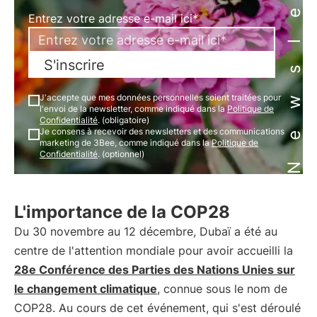
Newsletter
Entrez votre adresse e-mail ici*
S'inscrire
J'accepte que mes données personnelles soient traitées pour
l'envoi de la newsletter, comme indiqué dans la
Politique de
Confidentialité
. (obligatoire)
Je consens à recevoir des newsletters et des communications
marketing de 3Bee, comme indiqué dans la
Politique de
Confidentialité
. (optionnel)
L'importance de la COP28
Du 30 novembre au 12 décembre, Dubaï a été au
centre de l'attention mondiale pour avoir accueilli la
28e Conférence des Parties des Nations Unies sur
le changement climatique
, connue sous le nom de
COP28. Au cours de cet événement, qui s'est déroulé