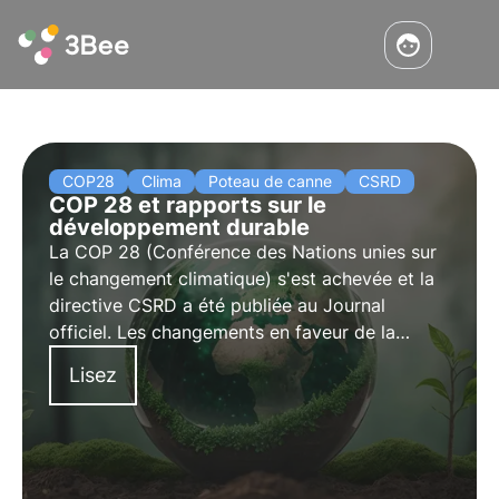
COP28
Clima
Poteau de canne
CSRD
COP 28 et rapports sur le
développement durable
La COP 28 (Conférence des Nations unies sur
le changement climatique) s'est achevée et la
directive CSRD a été publiée au Journal
officiel. Les changements en faveur de la
protection de la biodiversité dans les rapports
Lisez
sur le développement durable des entreprises
et le Global Stocktake prennent forme.