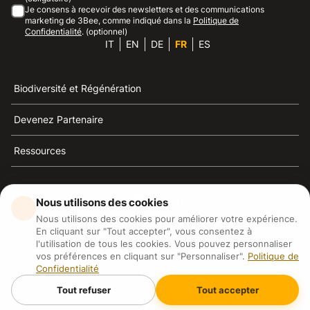
Je consens à recevoir des newsletters et des communications
marketing de 3Bee, comme indiqué dans la
Politique de
Confidentialité
. (optionnel)
IT
EN
DE
FR
ES
Biodiversité et Régénération
Devenez Partenaire
Ressources
Nous utilisons des cookies
Nous utilisons des cookies pour améliorer votre expérience.
3Bee est la référence du développement durable, de la
En cliquant sur "Tout accepter", vous consentez à
défense des abeilles et de la biodiversité
l'utilisation de tous les cookies. Vous pouvez personnaliser
vos préférences en cliquant sur "Personnaliser".
Politique de
Confidentialité
3Bee S.R.L Via Pastrengo 14, 20159, Milano (MI)
P.IVA: IT09711590969
Tout refuser
Tout accepter
3Bee GmbHSede legale: Oranienburger Straße 23, 10178
BerlinHR number: 256594