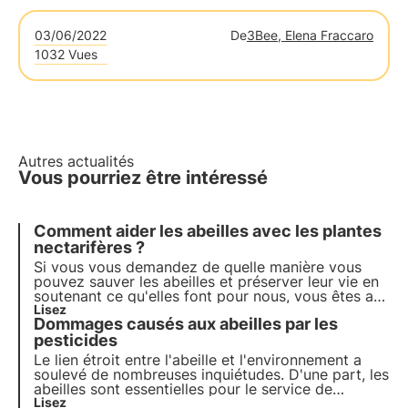
03/06/2022
De
3Bee, Elena Fraccaro
1032 Vues
Autres actualités
Vous pourriez être intéressé
Comment aider les abeilles avec les plantes
nectarifères ?
Si vous vous demandez de quelle manière vous
pouvez sauver les abeilles et préserver leur vie en
soutenant ce qu'elles font pour nous, vous êtes au
bon endroit ! Dans cet article, nous expliquons
Lisez
Dommages causés aux abeilles par les
comment vous pouvez aider les abeilles avec les
plantes à nectar.
pesticides
Le
lien étroit entre l'abeille et l'environnement
a
soulevé de nombreuses inquiétudes. D'une part, les
abeilles sont essentielles pour le service de
pollinisation qu'elles assurent, d'autre part, la
Lisez