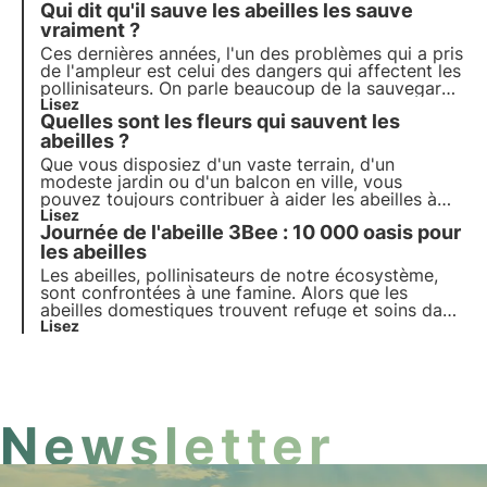
Qui dit qu'il sauve les abeilles les sauve
nécessité d'une protection phytosanitaire des
cultures peut entraîner des problèmes de mortalité
vraiment ?
et de dépeuplement des ruches.
Ces dernières années, l'un des problèmes qui a pris
de l'ampleur est celui des dangers qui affectent les
pollinisateurs. On parle beaucoup de la sauvegarde
des abeilles, mais fait-on vraiment quelque chose
Lisez
Quelles sont les fleurs qui sauvent les
pour les aider ?
abeilles ?
Que vous disposiez d'un vaste terrain, d'un
modeste jardin ou d'un balcon en ville, vous
pouvez toujours contribuer à aider les abeilles à
accomplir leur précieux travail de pollinisation.
Lisez
Journée de l'abeille 3Bee : 10 000 oasis pour
Comment ? En décidant de planter et de semer les
plantes et les fleurs que les abeilles aiment le plus.
les abeilles
Les abeilles, pollinisateurs de notre écosystème,
sont confrontées à une famine. Alors que les
abeilles domestiques trouvent refuge et soins dans
les mains des apiculteurs, les abeilles sauvages se
Lisez
battent seules et sans héros pour les soutenir.
3Bee a choisi de ne plus les laisser seules.
Newsletter