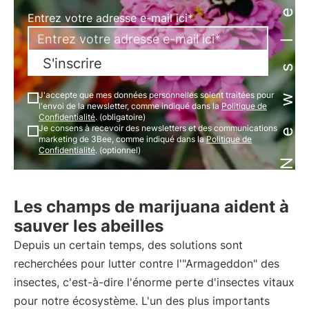
Newsletter
Entrez votre adresse e-mail ici*
S'inscrire
J'accepte que mes données personnelles soient traitées pour
l'envoi de la newsletter, comme indiqué dans la
Politique de
Confidentialité
. (obligatoire)
Je consens à recevoir des newsletters et des communications
marketing de 3Bee, comme indiqué dans la
Politique de
Confidentialité
. (optionnel)
Les champs de marijuana aident à
sauver les abeilles
Depuis un certain temps, des solutions sont
recherchées pour lutter contre l'"Armageddon" des
insectes, c'est-à-dire l'énorme perte d'insectes vitaux
pour notre écosystème. L'un des plus importants