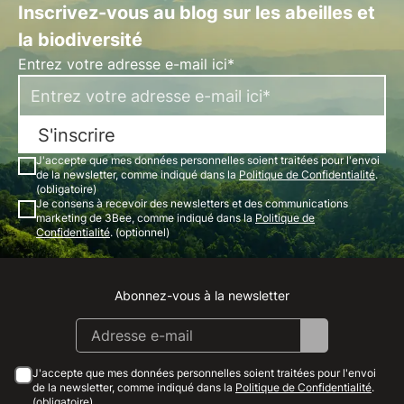
Inscrivez-vous au blog sur les abeilles et
la biodiversité
Entrez votre adresse e-mail ici*
S'inscrire
J'accepte que mes données personnelles soient traitées pour l'envoi
de la newsletter, comme indiqué dans la
Politique de Confidentialité
.
(obligatoire)
Je consens à recevoir des newsletters et des communications
marketing de 3Bee, comme indiqué dans la
Politique de
Confidentialité
. (optionnel)
Abonnez-vous à la newsletter
Instagram
Facebook
Linkedin
Youtube
J'accepte que mes données personnelles soient traitées pour l'envoi
de la newsletter, comme indiqué dans la
Politique de Confidentialité
.
(obligatoire)