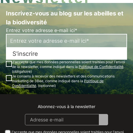
Inscrivez-vous au blog sur les abeilles et
la biodiversité
Entrez votre adresse e-mail ici*
S'inscrire
J'accepte que mes données personnelles soient traitées pour l'envoi
de la newsletter, comme indiqué dans la
Politique de Confidentialité
.
(obligatoire)
Je consens à recevoir des newsletters et des communications
marketing de 3Bee, comme indiqué dans la
Politique de
Confidentialité
. (optionnel)
Abonnez-vous à la newsletter
Instagram
Facebook
Linkedin
Youtube
J'accepte que mes données personnelles soient traitées pour l'envoi