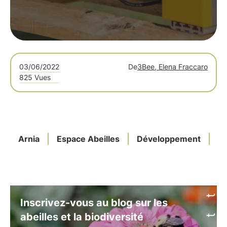
03/06/2022
De
3Bee, Elena Fraccaro
825 Vues
Arnia
Espace Abeilles
Développement
Mo
Inscrivez-vous au blog sur les
abeilles et la biodiversité