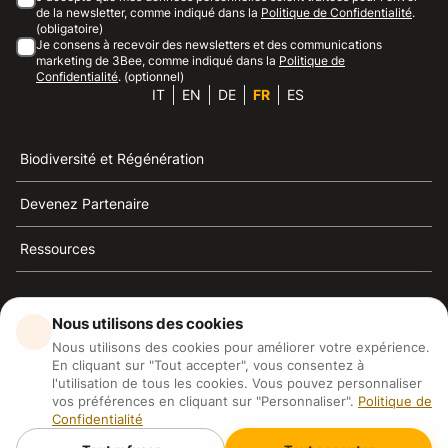
de la newsletter, comme indiqué dans la
Politique de Confidentialité
.
(obligatoire)
Je consens à recevoir des newsletters et des communications
marketing de 3Bee, comme indiqué dans la
Politique de
Confidentialité
. (optionnel)
IT
EN
DE
FR
ES
Biodiversité et Régénération
Devenez Partenaire
Ressources
Nous utilisons des cookies
Nous utilisons des cookies pour améliorer votre expérience.
3Bee est la référence du développement durable, de la
En cliquant sur "Tout accepter", vous consentez à
défense des abeilles et de la biodiversité
l'utilisation de tous les cookies. Vous pouvez personnaliser
vos préférences en cliquant sur "Personnaliser".
Politique de
Confidentialité
3Bee S.R.L Via Pastrengo 14, 20159, Milano (MI)
P.IVA: IT09711590969