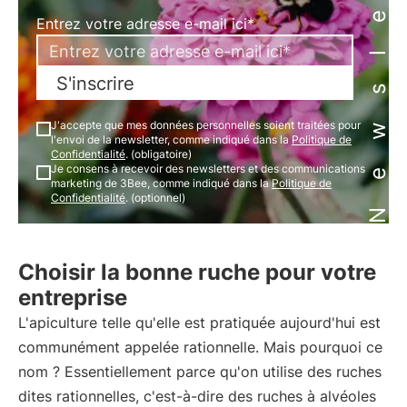
Newsletter
Entrez votre adresse e-mail ici*
S'inscrire
J'accepte que mes données personnelles soient traitées pour
l'envoi de la newsletter, comme indiqué dans la
Politique de
Confidentialité
. (obligatoire)
Je consens à recevoir des newsletters et des communications
marketing de 3Bee, comme indiqué dans la
Politique de
Confidentialité
. (optionnel)
Choisir la bonne ruche pour votre
entreprise
L'apiculture telle qu'elle est pratiquée aujourd'hui est
communément appelée rationnelle. Mais pourquoi ce
nom ? Essentiellement parce qu'on utilise des ruches
dites rationnelles, c'est-à-dire des ruches à alvéoles