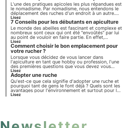
L'une des pratiques apicoles les plus répandues est
le nomadisme. Par nomadisme, nous entendons le
déplacement des ruches d'un endroit à un autre.
Mais comment procède-t-on concrètement au
Lisez
7 Conseils pour les débutants en apiculture
déplacement des abeilles et pourquoi le fait-on ?
Découvrons-le ensemble !
Le monde des abeilles est fascinant et complexe et
nombreux sont ceux qui ont été "envoûtés" par lui
au point de vouloir en faire partie. En effet,
nombreux sont ceux qui ont décidé d'entreprendre
Lisez
Comment choisir le bon emplacement pour
cette activité, certains par passion, d'autres par
curiosité et d'autres encore pour en faire un
votre rucher ?
véritable métier.
Lorsque vous décidez de vous lancer dans
l'apiculture en tant que hobby ou profession, l'une
des premières questions que vous devez vous
poser est certainement la suivante : où dois-je
Lisez
Adopter une ruche
placer mes ruches ? La réponse à cette question
peut sembler simple, mais en réalité, il y a quelques
Qu'est-ce que cela signifie d'adopter une ruche et
règles à suivre.
pourquoi tant de gens le font déjà ? Quels sont les
avantages pour l'environnement et surtout pour les
abeilles ? Retrouvez tous les détails dans notre
Lisez
nouvel article du blog 3Bee et découvrez les
ruches disponibles sur la plateforme Adoptez une
ruche.
Newsletter