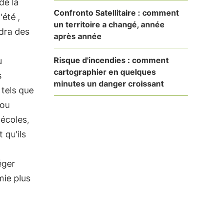
de la
Confronto Satellitaire : comment
l'été
,
un territoire a changé, année
ndra des
après année
Risque d'incendies : comment
u
cartographier en quelques
s
minutes un danger croissant
tels que
 ou
 écoles,
 qu'ils
éger
mie plus