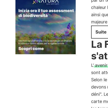
par un t
chaleur 
ainsi qu
majeure
Suite
La 
s'a
L'
avenir
sont at
Selon le
devons n
déni". 
carte m