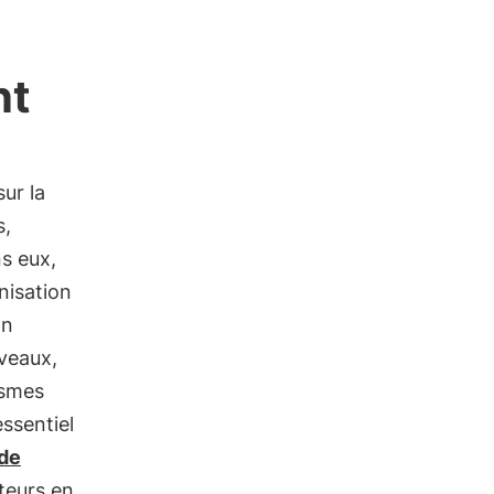
nt
ur la
s,
ns eux,
nisation
on
iveaux,
nismes
essentiel
 de
ateurs en