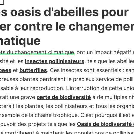
s oasis d'abeilles pour
ter contre le changeme
matique
ets du changement climatique
ont un impact négatif s
sité et les
insectes pollinisateurs
, tels que les abeille
bees
et
butterflies
. Ces insectes sont essentiels : sa
euses plantes perdraient le précieux service de polli
sable à leur reproduction. L'interruption de cette uni
rait une grave
perte de biodiversité
à de multiples n
cterait les plantes, les pollinisateurs et tous les orga
'ensemble de la chaîne trophique. C'est pourquoi il est 
uvoir des projets tels que les
Oasis de biodiversité
qui contribuent à maintenir les populations de pollinis