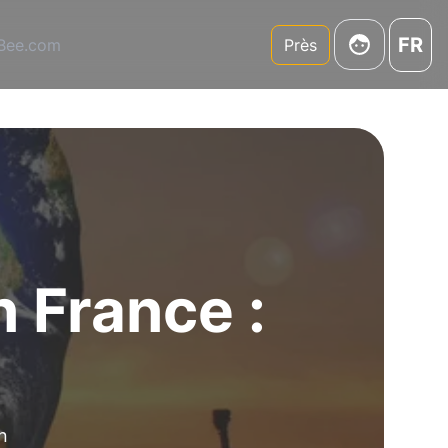
FR
3Bee.com
Près
 France :
n