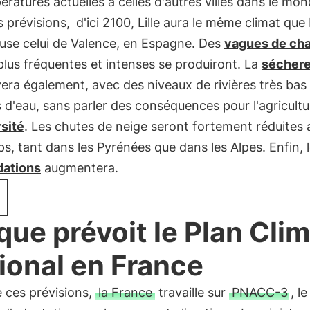
ératures actuelles à celles d'autres villes dans le mon
s prévisions,
d'ici 2100, Lille aura le même climat que
ouse celui de Valence, en Espagne. Des
vagues de cha
plus fréquentes et intenses se produiront. La
sécher
era également, avec des niveaux de rivières très bas
 d'eau, sans parler des conséquences pour l'agricultur
sité
. Les chutes de neige seront fortement réduites 
s, tant dans les Pyrénées que dans les Alpes. Enfin, l
dations
augmentera.
que prévoit le Plan Cli
ional en France
 ces prévisions,
la France
travaille sur
PNACC-3
, l