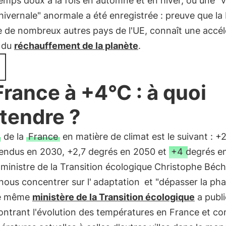
emps doux à la fois en automne et en hiver, où une "
hivernale" anormale a été enregistrée : preuve que la
e de nombreux autres pays de l'UE, connaît une accél
 du
réchauffement de la planète
.
France à +4°C : à quoi
ttendre ?
de la
France
en matière de climat est le suivant : +
tendus en 2030, +2,7 degrés en 2050 et
+4 degrés e
 ministre de la Transition écologique Christophe Béc
ous concentrer sur l'
adaptation
et "dépasser la ph
Le même
ministère de la Transition écologique
a publi
ontrant l'évolution des températures en France et c