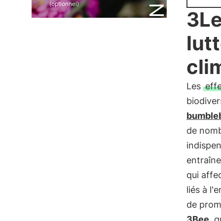
(optionnel)
3Le
lut
cli
Les
eff
biodiver
bumble
de nombr
indispen
entraîne
qui affe
liés à l
de promo
3Bee
, 