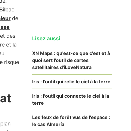
de.
 Bilbao
leur
de
esse
 et des
Lisez aussi
e et la
XN Maps : qu'est-ce que c'est et à
au
quoi sert l'outil de cartes
e risque
satellitaires d'iLoveNatura
Iris : l'outil qui relie le ciel à la terre
mat
Iris : l'outil qui connecte le ciel à la
terre
Les feux de forêt vus de l'espace :
e plan
le cas Almería