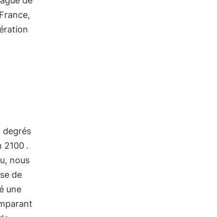
vague de
 France,
ération
2 degrés
n 2100
.
hu, nous
ase de
é une
omparant