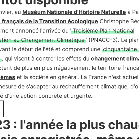
nvier, au
Muséum Nationale d'Histoire Naturelle
à Par
 français de la Transition écologique
Christophe Béc
lement annoncé l'arrivée du '
Troisième Plan National
ation au Changement Climatique
' (PNACC-3). Le pla
vant le début de l'été et comprend une
cinquantaine
s
, qui visent à contrer les effets du
changement clim
ctent de plus en plus négativement le territoire frança
tèmes
et la société en général. La France n'est actue
esure de s'adapter au réchauffement climatique, d'o
é d'une action concrète et urgente.
3 : l'année la plus cha