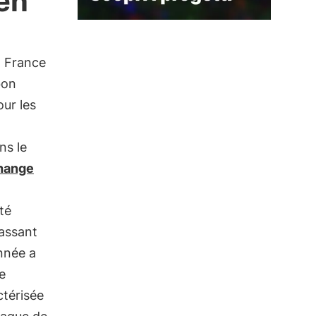
en
n France
bon
ur les
ns le
hange
té
passant
nnée a
e
ctérisée