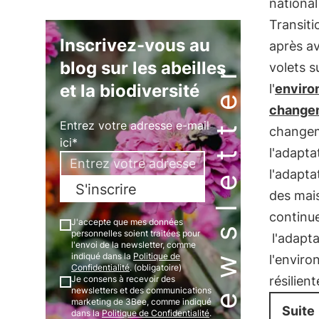
national
Transiti
Inscrivez-vous au
après av
Newsletter
blog sur les abeilles
volets s
et la biodiversité
l'
enviro
changem
Entrez votre adresse e-mail
changem
ici*
l'adapta
l'adapta
S'inscrire
des mais
continue
J'accepte que mes données
personnelles soient traitées pour
l'adapt
l'envoi de la newsletter, comme
indiqué dans la
Politique de
l'envir
Confidentialité
. (obligatoire)
Je consens à recevoir des
résilient
newsletters et des communications
marketing de 3Bee, comme indiqué
Suite
dans la
Politique de Confidentialité
.