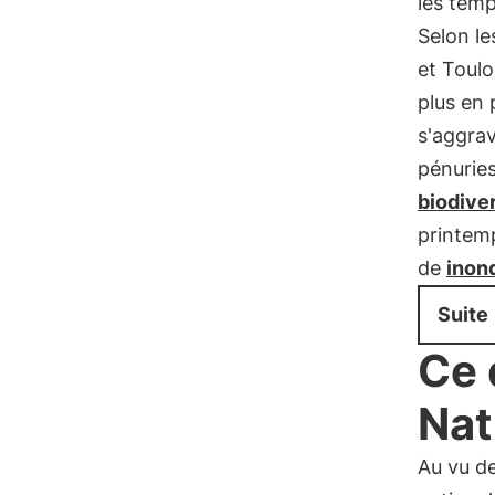
les temp
Selon le
et Toul
plus en 
s'aggrav
pénuries
biodiver
printemp
de
inon
Suite
Ce 
Nat
Au vu de