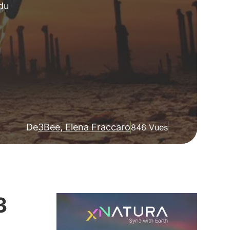
 du
De
3Bee, Elena Fraccaro
846 Vues
3