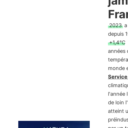
jam
Fra
2023
a
depuis 
+1,4°C
années c
tempéra
monde e
Service
climati
l'année 
de loin 
atteint 
préindus