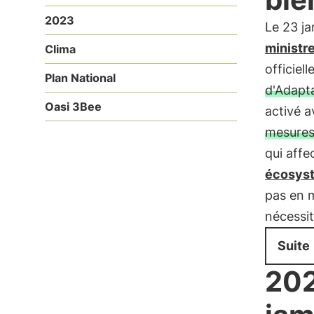
2023
Le 23 ja
ministre
Clima
officiel
Plan National
d'Adapt
Oasi 3Bee
activé a
mesure
qui affe
écosys
pas en m
nécessit
Suite
202