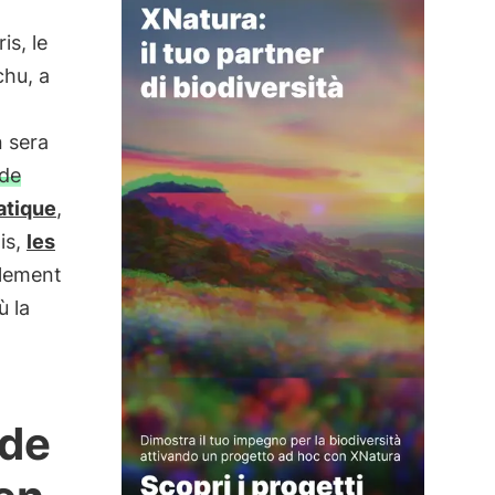
is, le
hu, a
n sera
 de
atique
,
is,
les
llement
ù la
ude