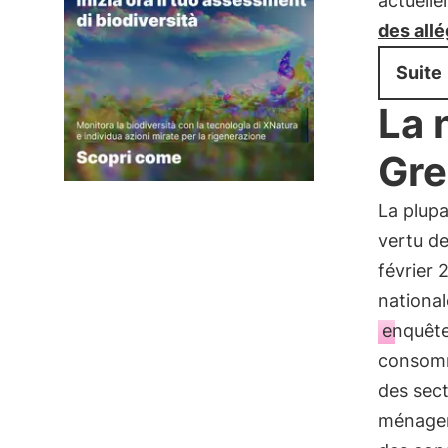
actuell
des all
Suite
La 
Gr
La plup
vertu de
février 
nationa
enquêt
consomm
des sect
ménagers