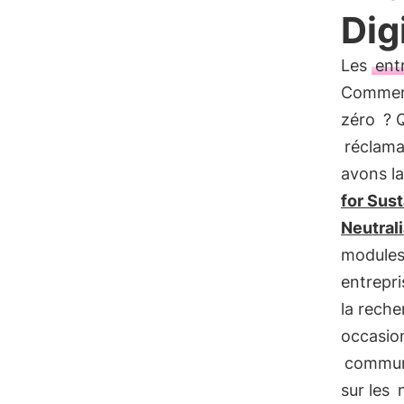
Dig
Les
ent
Comment
zéro
? Q
réclama
avons la
for Sust
Neutral
module
entrepri
la reche
occasion
commu
sur les