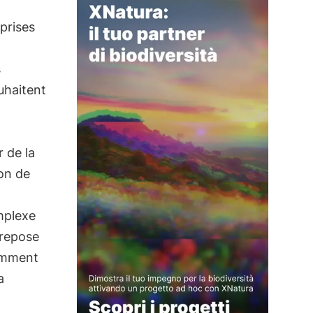
eprises
s
uhaitent
 de la
ion de
omplexe
 repose
comment
a