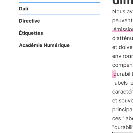
Dati
Nous av
peuvent 
Directive
émissio
Étiquettes
d'atténu
Académie Numérique
et doiv
environn
compensa
durabili
labels
e
caractér
et souve
principa
ces "lab
"durabil