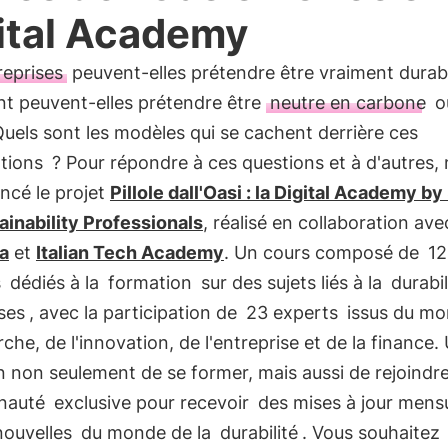
ital Academy
reprises
peuvent-elles prétendre être vraiment durab
 peuvent-elles prétendre être
neutre en carbone
o
uels sont les modèles qui se cachent derrière ces
tions
? Pour répondre à ces questions et à d'autres,
ncé le projet
Pillole dall'Oasi : la Digital Academy b
ainability Professionals
, réalisé en collaboration ave
ia
et
Italian Tech Academy
. Un cours composé de
12
s
dédiés à la
formation
sur des sujets liés à la
durabil
ses
, avec la participation de
23 experts
issus du mo
rche, de l'innovation, de l'entreprise et de la finance.
 non seulement de se former, mais aussi de rejoindr
nauté
exclusive pour recevoir
des mises à jour mensu
nouvelles
du monde de la
durabilité
. Vous souhaitez