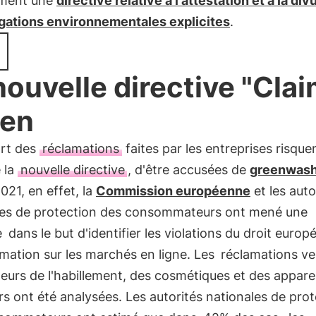
ement une
directive relative à l'attestation et à la div
égations environnementales explicites
.
nouvelle directive "Cla
een
art des
réclamations
faites par les entreprises risque
 la
nouvelle directive
, d'être accusées de
greenwash
2021, en effet, la
Commission européenne
et les auto
les de protection des consommateurs ont mené une
e
dans le but d'identifier les violations du droit europ
ation sur les marchés en ligne. Les
réclamations ve
eurs de l'habillement, des cosmétiques et des apparei
 ont été analysées. Les autorités nationales de prot