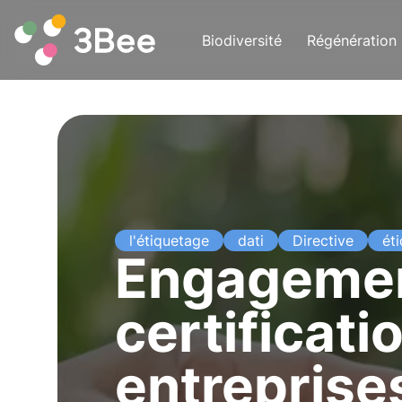
Biodiversité
Régénération
l'étiquetage
dati
Directive
ét
Engagemen
certificati
entreprise