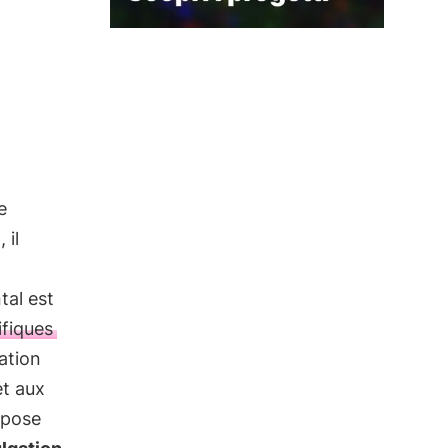
e
 il
tal est
ifiques
ation
et aux
opose