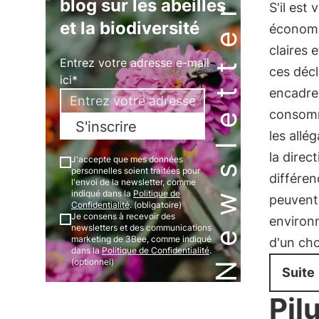
Newsletter
blog sur les abeilles
S'il est 
et la biodiversité
économi
claires 
Entrez votre adresse e-mail
ces décl
ici*
encadre
consomma
S'inscrire
les allé
la direc
J'accepte que mes données
personnelles soient traitées pour
différen
l'envoi de la newsletter, comme
indiqué dans la
Politique de
peuvent-e
Confidentialité
. (obligatoire)
Je consens à recevoir des
environ
newsletters et des communications
marketing de 3Bee, comme indiqué
d'un cho
dans la
Politique de Confidentialité
.
(optionnel)
Suite
Pil