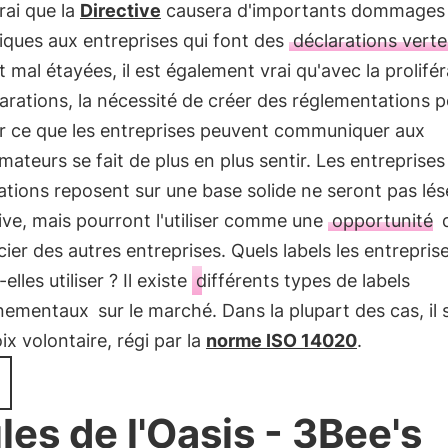
vrai que la
Directive
causera d'importants dommages
ques aux entreprises qui font des
déclarations verte
et mal étayées, il est également vrai qu'avec la prolifé
arations, la nécessité de créer des réglementations 
r ce que les entreprises peuvent communiquer aux
teurs se fait de plus en plus sentir. Les entreprises
gations reposent sur une base solide ne seront pas lé
tive, mais pourront l'utiliser comme une
opportunité
d
cier des autres entreprises. Quels labels les entrepris
lles utiliser ? Il existe
différents types de labels
nementaux
sur le marché. Dans la plupart des cas, il s
ix volontaire, régi par la
norme ISO 14020
.
ules de l'Oasis - 3Bee's