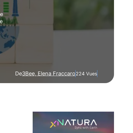
ve
ue
De
3Bee, Elena Fraccaro
224 Vues