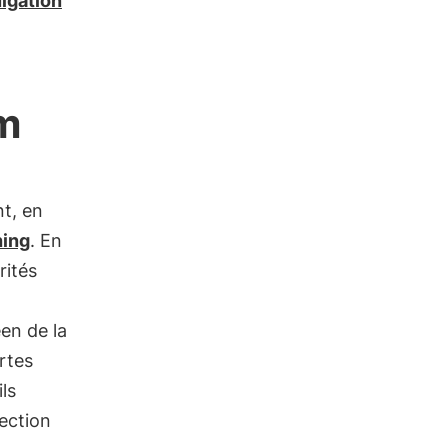
ulgation
im
nt, en
ing
. En
rités
éen de la
rtes
ls
ection