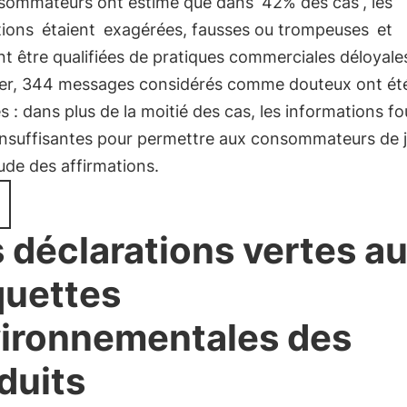
sommateurs ont estimé que dans
42% des cas
, les
tions
étaient
exagérées, fausses ou trompeuses
et
t être qualifiées de pratiques commerciales déloyale
lier, 344 messages considérés comme douteux ont ét
 : dans plus de la moitié des cas, les informations fo
 insuffisantes pour permettre aux consommateurs de 
tude des affirmations.
 déclarations vertes a
quettes
ironnementales des
duits