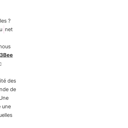
les ?
u
net
 nous
y 3Bee
c
ité des
nde de
 Une
e une
elles