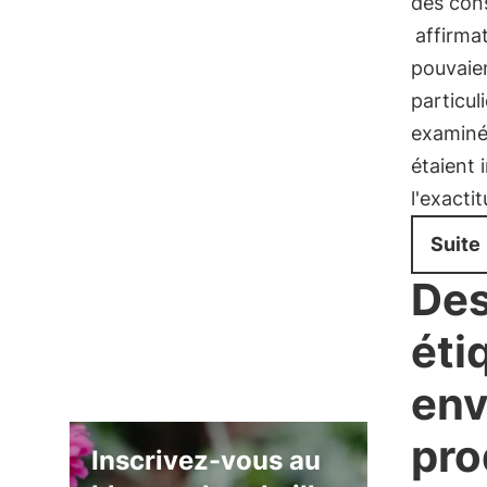
des con
affirma
pouvaien
particu
examinés
étaient
l'exacti
Suite
Des
éti
env
pro
Inscrivez-vous au