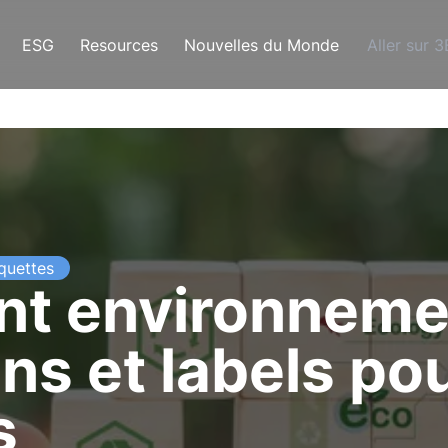
ESG
Resources
Nouvelles du Monde
Aller sur 
iquettes
t environnemen
ons et labels po
s