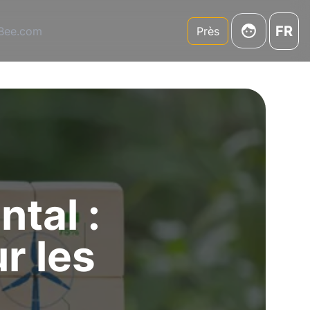
FR
3Bee.com
Près
tal :
ur les