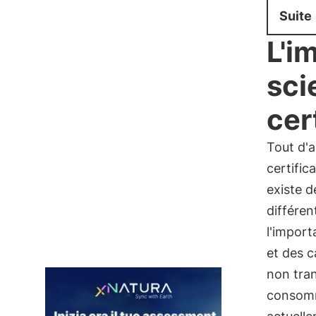
Suite
L'i
sci
cer
Tout d'a
certific
existe d
différe
l'import
et des c
non tran
consomm