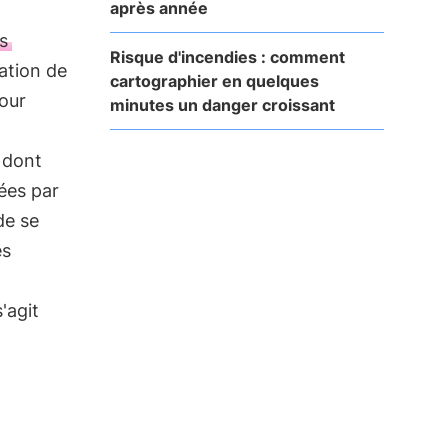
après année
s
Risque d'incendies : comment
ration de
cartographier en quelques
pour
minutes un danger croissant
 dont
sées par
e se
es
'agit